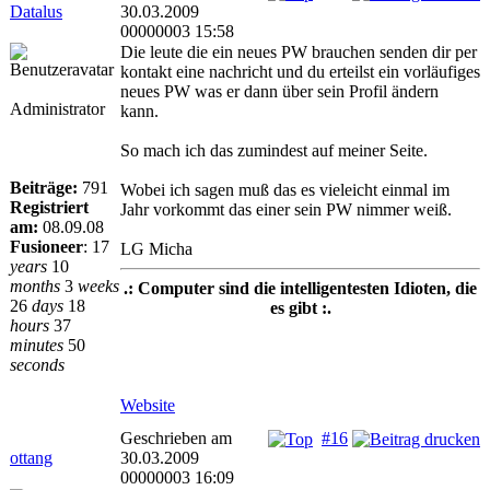
Datalus
30.03.2009
00000003 15:58
Die leute die ein neues PW brauchen senden dir per
kontakt eine nachricht und du erteilst ein vorläufiges
neues PW was er dann über sein Profil ändern
Administrator
kann.
So mach ich das zumindest auf meiner Seite.
Beiträge:
791
Wobei ich sagen muß das es vieleicht einmal im
Registriert
Jahr vorkommt das einer sein PW nimmer weiß.
am:
08.09.08
Fusioneer
:
17
LG Micha
years
10
months
3
weeks
.: Computer sind die intelligentesten Idioten, die
26
days
18
es gibt :.
hours
37
minutes
50
seconds
Website
Geschrieben am
#16
ottang
30.03.2009
00000003 16:09