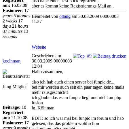
Registriert
also habe einen Test Nick registriert .
am:
16.02.09
aber es kommt keine Registrierungs Mail an .
Fusioneer
:
17
years
5
months
Bearbeitet von
ottang
am 30.03.2009 00000003
2
weeks
17
11:27
days
21
hours
37
minutes
13
seconds
Website
Geschrieben am
#9
koelnman
30.03.2009 00000003
12:04
Hallo zusammen,
also ich hab auch einen server bei funpic.de....
Jung Mitglied
bei mir werden auch seit ein paar tagen keine mails
mehr rausgeschickt!
ich glaube das es an funpic liegt und nicht an php
fusion.
Beiträge:
10
lg. Kölnman
Registriert
am:
21.10.08
EDIT: so ich war mal bei funpic im forum und hab
Fusioneer
:
17
gelesen, das das problem wohl schon
years
9
months
seit anfang märz besteht.