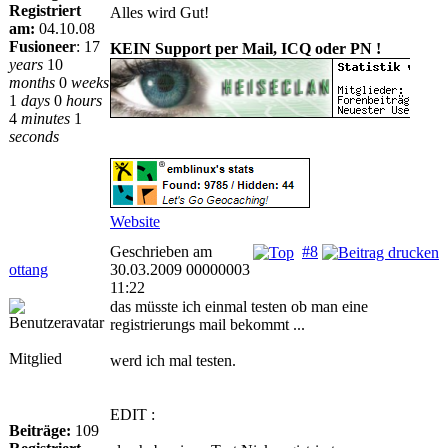
Registriert
Alles wird Gut!
am:
04.10.08
Fusioneer
:
17
KEIN Support per Mail, ICQ oder PN !
years
10
months
0
weeks
1
days
0
hours
4
minutes
1
seconds
Website
Geschrieben am
#8
ottang
30.03.2009 00000003
11:22
das müsste ich einmal testen ob man eine
registrierungs mail bekommt ...
Mitglied
werd ich mal testen.
EDIT :
Beiträge:
109