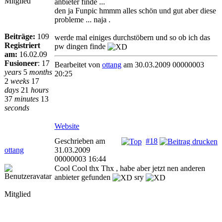
Mitglied
anbieter finde ...
den ja Funpic hmmm alles schön und gut aber diese
probleme ... naja .
Beiträge:
109
werde mal einiges durchstöbern und so ob ich das
Registriert
pw dingen finde
am:
16.02.09
Fusioneer
:
17
Bearbeitet von
ottang
am 30.03.2009 00000003
years
5
months
20:25
2
weeks
17
days
21
hours
37
minutes
13
seconds
Website
Geschrieben am
#18
ottang
31.03.2009
00000003 16:44
Cool Cool thx Thx , habe aber jetzt nen anderen
anbieter gefunden
sry
Mitglied