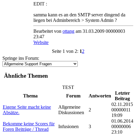
EDIT :
samma kann es an den SMTP server dingend da
liegen bei Adminbereich > System Admin ?
Bearbeitet von
ottang
am 31.03.2009 00000003
23:47
Website
Seite 1 von 2:
1
2
Springe ins Forum:
Ähnliche Themen
TEST
Letzter
Thema
Forum
Antworten
Beitrag
02.11.2015
Eigene Seite macht keine
Allgemeine
2
00000011
Absätze.
Diskussionen
19:09
01.06.2014
Bekomme keine Scores für
Infusionen
3
00000006
Foren Beiträge / Thread
23:10