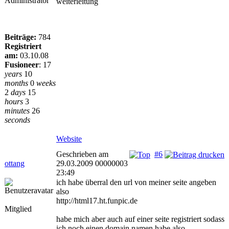
Administrator
weiterleitung
Beiträge:
784
Registriert
am:
03.10.08
Fusioneer
:
17
years
10
months
0
weeks
2
days
15
hours
3
minutes
26
seconds
Website
Geschrieben am
#6
ottang
29.03.2009 00000003
23:49
ich habe überral den url von meiner seite angeben
also
http://html17.ht.funpic.de
Mitglied
habe mich aber auch auf einer seite registriert sodass
ich noch einen domain namen habe also