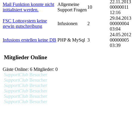
22.11.2013
Mail Funktion konnte nicht
Allgemeine
10
00000011
initialisiert werden.
Support Fragen
12:16
29.04.2013
FSC Lottosystem keine
Infusionen
2
00000004
gewin gutschreibung
03:04
24.05.2012
Infusions erstellen keine DB
PHP & MySql
3
00000005
03:39
Mitglieder Online
Gäste Online: 6 Mitglieder: 0
SupportClub
Besucher
SupportClub
Besucher
SupportClub
Besucher
SupportClub
Besucher
SupportClub
Besucher
SupportClub
Besucher