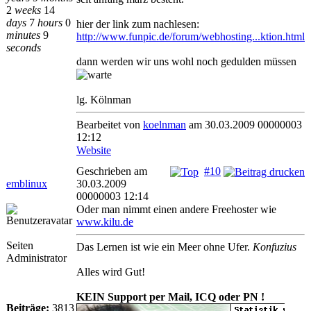
2
weeks
14
days
7
hours
0
hier der link zum nachlesen:
minutes
9
http://www.funpic.de/forum/webhosting...ktion.html
seconds
dann werden wir uns wohl noch gedulden müssen
lg. Kölnman
Bearbeitet von
koelnman
am 30.03.2009 00000003
12:12
Website
Geschrieben am
#10
emblinux
30.03.2009
00000003 12:14
Oder man nimmt einen andere Freehoster wie
www.kilu.de
Seiten
Das Lernen ist wie ein Meer ohne Ufer.
Konfuzius
Administrator
Alles wird Gut!
KEIN Support per Mail, ICQ oder PN !
Beiträge:
3813