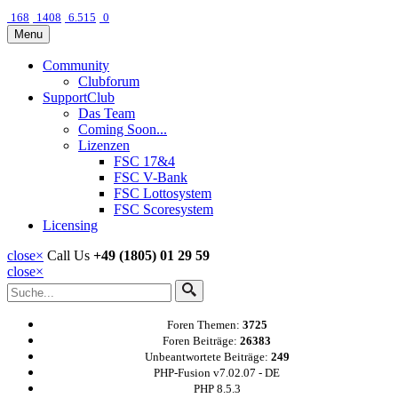
168
1408
6.515
0
Menu
Community
Clubforum
SupportClub
Das Team
Coming Soon...
Lizenzen
FSC 17&4
FSC V-Bank
FSC Lottosystem
FSC Scoresystem
Licensing
close
×
Call Us
+49 (1805) 01 29 59
close
×
Foren Themen:
3725
Foren Beiträge:
26383
Unbeantwortete Beiträge:
249
PHP-Fusion v7.02.07 - DE
PHP 8.5.3