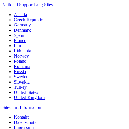
National Support
Lang
Sites
Austria
Czech Republic
Germany
Denmark
Spain
France
Iran
Lithuania
Norway
Poland
Romania
Russia
Sweden
Slovakia
Turkey
United States
United Kingdom
Site
Curr
: Information
Kontakt
Datenschutz
Impressum