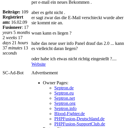
per e-mail ein neues Bekommen .
Beiträge:
109
aber es geht nicht .
Registriert
er sagt zwar das die E-Mail verschieckt wurde aber
am:
16.02.09
sie kommt nie an.
Fusioneer
:
17
years
5
months
woan kann es liegen ?
2
weeks
17
days
21
hours
habe das neue user info Panel drauf das 2.0 ... kann
37
minutes
13
es vielleicht daran liegen?
seconds
oder habe ich etwas nicht richtig eingestellt ?....
Website
SC-Ad-Bot
Advertisement
Owner Pages:
Septron.de
Septron.eu
Septron.net
Septron.org
Septron.info
Blood-Fighter.de
PHPFusion-Deutschland.de
PHPFusion-SupportClub.de