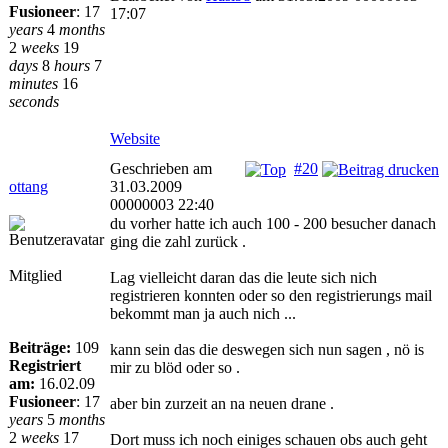
Fusioneer
:
17
17:07
years
4
months
2
weeks
19
days
8
hours
7
minutes
16
seconds
Website
Geschrieben am
#20
ottang
31.03.2009
00000003 22:40
du vorher hatte ich auch 100 - 200 besucher danach
ging die zahl zurück .
Mitglied
Lag vielleicht daran das die leute sich nich
registrieren konnten oder so den registrierungs mail
bekommt man ja auch nich ...
Beiträge:
109
kann sein das die deswegen sich nun sagen , nö is
Registriert
mir zu blöd oder so .
am:
16.02.09
Fusioneer
:
17
aber bin zurzeit an na neuen drane .
years
5
months
2
weeks
17
Dort muss ich noch einiges schauen obs auch geht