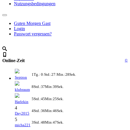
Nutzungsbedingungen
Guten Morgen Gast
Login
Passwort vergessen?
Online-Zeit
©
1Tg.: 0:Std.:27:Min.:28Sek.
Septron
8Std.:37Min:39Sek.
klubraum
5Std.:45Min:25Sek.
Harlekin
4
4Std.:36Min:46Sek.
Day2015
5
3Std.:48Min:47Sek.
micha221