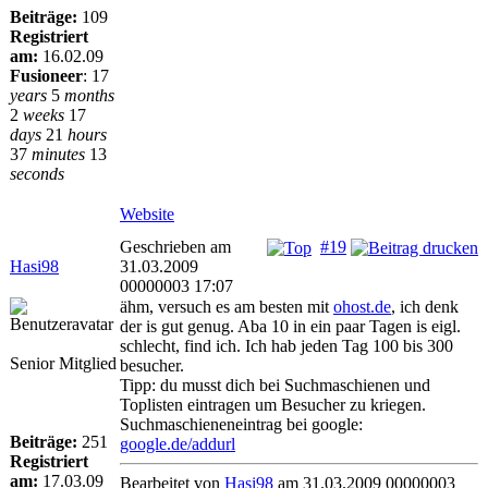
Beiträge:
109
Registriert
am:
16.02.09
Fusioneer
:
17
years
5
months
2
weeks
17
days
21
hours
37
minutes
13
seconds
Website
Geschrieben am
#19
Hasi98
31.03.2009
00000003 17:07
ähm, versuch es am besten mit
ohost.de
, ich denk
der is gut genug. Aba 10 in ein paar Tagen is eigl.
schlecht, find ich. Ich hab jeden Tag 100 bis 300
Senior Mitglied
besucher.
Tipp: du musst dich bei Suchmaschienen und
Toplisten eintragen um Besucher zu kriegen.
Suchmaschieneneintrag bei google:
Beiträge:
251
google.de/addurl
Registriert
am:
17.03.09
Bearbeitet von
Hasi98
am 31.03.2009 00000003