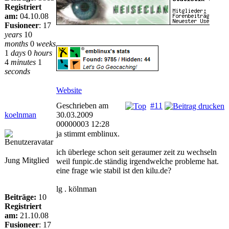
Registriert
am:
04.10.08
Fusioneer
:
17
years
10
months
0
weeks
1
days
0
hours
4
minutes
1
seconds
Website
Geschrieben am
#11
koelnman
30.03.2009
00000003 12:28
ja stimmt emblinux.
ich überlege schon seit geraumer zeit zu wechseln
Jung Mitglied
weil funpic.de ständig irgendwelche probleme hat.
eine frage wie stabil ist den kilu.de?
lg . kölnman
Beiträge:
10
Registriert
am:
21.10.08
Fusioneer
:
17