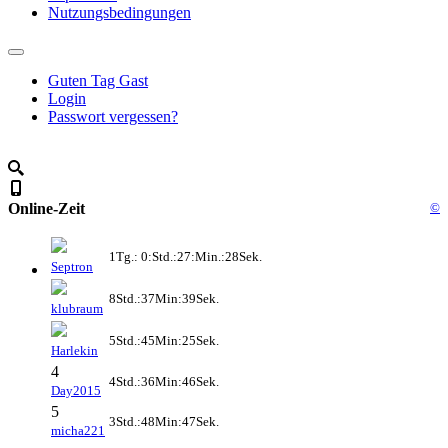
Nutzungsbedingungen
Guten Tag Gast
Login
Passwort vergessen?
Online-Zeit
©
1Tg.: 0:Std.:27:Min.:28Sek.
Septron
8Std.:37Min:39Sek.
klubraum
5Std.:45Min:25Sek.
Harlekin
4
4Std.:36Min:46Sek.
Day2015
5
3Std.:48Min:47Sek.
micha221