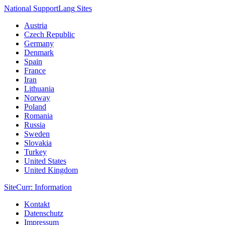
National Support
Lang
Sites
Austria
Czech Republic
Germany
Denmark
Spain
France
Iran
Lithuania
Norway
Poland
Romania
Russia
Sweden
Slovakia
Turkey
United States
United Kingdom
Site
Curr
: Information
Kontakt
Datenschutz
Impressum