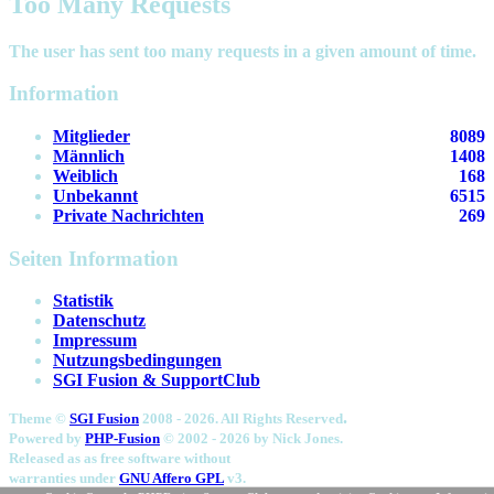
Too Many Requests
The user has sent too many requests in a given amount of time.
Information
Mitglieder
8089
Männlich
1408
Weiblich
168
Unbekannt
6515
Private Nachrichten
269
Seiten Information
Statistik
Datenschutz
Impressum
Nutzungsbedingungen
SGI Fusion & SupportClub
.
Theme ©
SGI Fusion
2008 - 2026. All Rights Reserved
Powered by
PHP-Fusion
© 2002 - 2026 by
Nick Jones.
Released as as free software without
warranties under
GNU Affero GPL
v3.