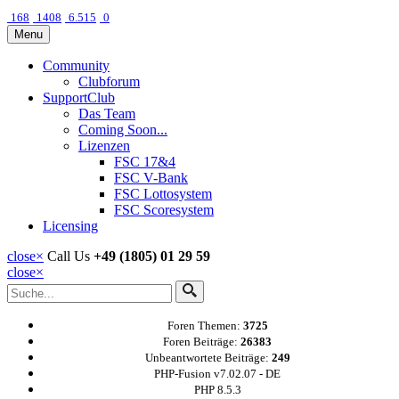
168
1408
6.515
0
Menu
Community
Clubforum
SupportClub
Das Team
Coming Soon...
Lizenzen
FSC 17&4
FSC V-Bank
FSC Lottosystem
FSC Scoresystem
Licensing
close
×
Call Us
+49 (1805) 01 29 59
close
×
Foren Themen:
3725
Foren Beiträge:
26383
Unbeantwortete Beiträge:
249
PHP-Fusion v7.02.07 - DE
PHP 8.5.3