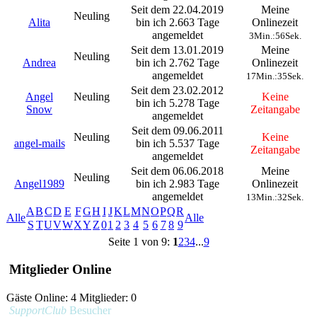
Seit dem 22.04.2019
Meine
Neuling
Alita
bin ich 2.663 Tage
Onlinezeit
angemeldet
3Min.:56Sek.
Seit dem 13.01.2019
Meine
Neuling
Andrea
bin ich 2.762 Tage
Onlinezeit
angemeldet
17Min.:35Sek.
Seit dem 23.02.2012
Angel
Neuling
Keine
bin ich 5.278 Tage
Snow
Zeitangabe
angemeldet
Seit dem 09.06.2011
Neuling
Keine
angel-mails
bin ich 5.537 Tage
Zeitangabe
angemeldet
Seit dem 06.06.2018
Meine
Neuling
Angel1989
bin ich 2.983 Tage
Onlinezeit
angemeldet
13Min.:32Sek.
A
B
C
D
E
F
G
H
I
J
K
L
M
N
O
P
Q
R
Alle
Alle
S
T
U
V
W
X
Y
Z
0
1
2
3
4
5
6
7
8
9
Seite 1 von 9:
1
2
3
4
...
9
Mitglieder Online
Gäste Online: 4 Mitglieder: 0
SupportClub
Besucher