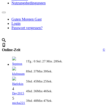
Nutzungsbedingungen
Guten Morgen Gast
Login
Passwort vergessen?
Online-Zeit
©
1Tg.: 0:Std.:27:Min.:28Sek.
Septron
8Std.:37Min:39Sek.
klubraum
5Std.:45Min:25Sek.
Harlekin
4
4Std.:36Min:46Sek.
Day2015
5
3Std.:48Min:47Sek.
micha221