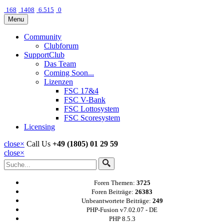
168
1408
6.515
0
Menu
Community
Clubforum
SupportClub
Das Team
Coming Soon...
Lizenzen
FSC 17&4
FSC V-Bank
FSC Lottosystem
FSC Scoresystem
Licensing
close
×
Call Us
+49 (1805) 01 29 59
close
×
Foren Themen:
3725
Foren Beiträge:
26383
Unbeantwortete Beiträge:
249
PHP-Fusion v7.02.07 - DE
PHP 8.5.3