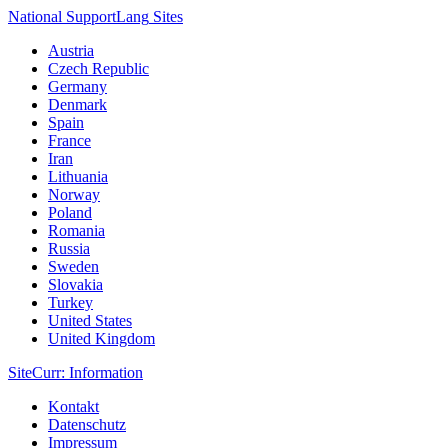
National Support
Lang
Sites
Austria
Czech Republic
Germany
Denmark
Spain
France
Iran
Lithuania
Norway
Poland
Romania
Russia
Sweden
Slovakia
Turkey
United States
United Kingdom
Site
Curr
: Information
Kontakt
Datenschutz
Impressum