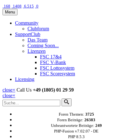
168
1408
6.515
0
Menu
Community
Clubforum
SupportClub
Das Team
Coming Soon...
Lizenzen
FSC 17&4
FSC V-Bank
FSC Lottosystem
FSC Scoresystem
Licensing
close
×
Call Us
+49 (1805) 01 29 59
close
×
Foren Themen:
3725
Foren Beiträge:
26383
Unbeantwortete Beiträge:
249
PHP-Fusion v7.02.07 - DE
PHP 8.5.3