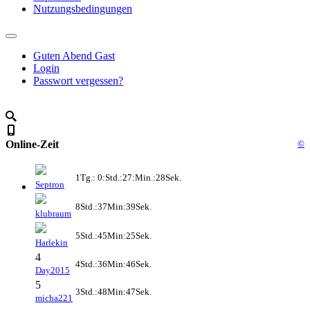
Nutzungsbedingungen
Guten Abend Gast
Login
Passwort vergessen?
Online-Zeit
©
1Tg.: 0:Std.:27:Min.:28Sek.
Septron
8Std.:37Min:39Sek.
klubraum
5Std.:45Min:25Sek.
Harlekin
4
4Std.:36Min:46Sek.
Day2015
5
3Std.:48Min:47Sek.
micha221