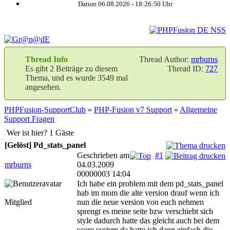
Datum 06.08.2026 -
18:26:51
Uhr
Thread Info
Thread Author:
mrburns
Es gibt 2 Beiträge zu diesem
Thread ID:
727
Thema, und es wurde 3549 mal
angesehen.
PHPFusion-SupportClub
»
PHP-Fusion v7 Support
»
Allgemeine
Support Fragen
Wer ist hier? 1 Gäste
[Gelöst] Pd_stats_panel
Geschrieben am
#1
mrburns
04.03.2009
00000003 14:04
Ich habe ein problem mit dem pd_stats_panel
hab im mom die alte version drauf wenn ich
Mitglied
nun die neue version von euch nehmen
sprengt es meine seite bzw verschiebt sich
style dadurch hatte das gleicht auch bei dem
score system da hatte ich dann einfach die