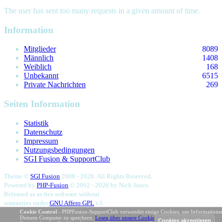
The user has sent too many requests in a given amount of time.
Information
Mitglieder
8089
Männlich
1408
Weiblich
168
Unbekannt
6515
Private Nachrichten
269
Seiten Information
Statistik
Datenschutz
Impressum
Nutzungsbedingungen
SGI Fusion & SupportClub
.
Theme ©
SGI Fusion
2008 - 2026. All Rights Reserved
Powered by
PHP-Fusion
© 2002 - 2026 by
Nick Jones.
Released as as free software without
warranties under
GNU Affero GPL
v3.
131,433,812 eindeutige Besuche
Cookie Control
- PHPFusion-SupportClub verwendet einige Cookies, um Informatione
Deinem Computer zu speichern.
Lesen über unsere Cookies
.
Seitenaufbau in 0.12 Sekunden - 131 DB-Abfragen