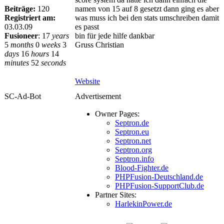
Beiträge:
120
namen von 15 auf 8 gesetzt dann ging es aber
Registriert am:
was muss ich bei den stats umschreiben damit
03.03.09
es passt
Fusioneer
:
17
years
bin für jede hilfe dankbar
5
months
0
weeks
3
Gruss Christian
days
16
hours
14
minutes
52
seconds
Website
SC-Ad-Bot
Advertisement
Owner Pages:
Septron.de
Septron.eu
Septron.net
Septron.org
Septron.info
Blood-Fighter.de
PHPFusion-Deutschland.de
PHPFusion-SupportClub.de
Partner Sites:
HarlekinPower.de