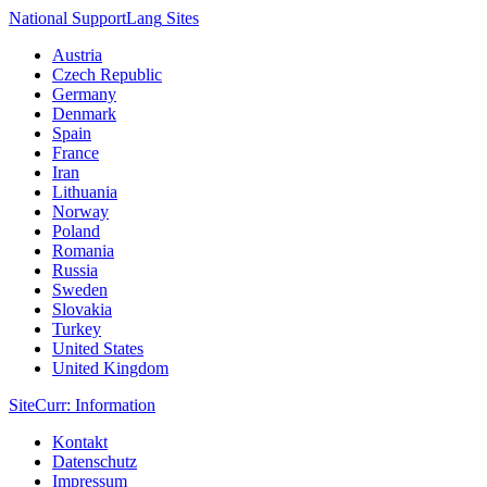
National Support
Lang
Sites
Austria
Czech Republic
Germany
Denmark
Spain
France
Iran
Lithuania
Norway
Poland
Romania
Russia
Sweden
Slovakia
Turkey
United States
United Kingdom
Site
Curr
: Information
Kontakt
Datenschutz
Impressum