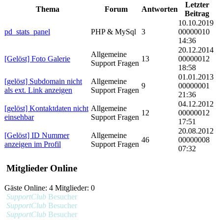
Letzter
Thema
Forum
Antworten
Beitrag
10.10.2019
pd_stats_panel
PHP & MySql
3
00000010
14:36
20.12.2014
Allgemeine
[Gelöst] Foto Galerie
13
00000012
Support Fragen
18:58
01.01.2013
[gelöst] Subdomain nicht
Allgemeine
9
00000001
als ext. Link anzeigen
Support Fragen
21:36
04.12.2012
[gelöst] Kontaktdaten nicht
Allgemeine
12
00000012
einsehbar
Support Fragen
17:51
20.08.2012
[Gelöst] ID Nummer
Allgemeine
46
00000008
anzeigen im Profil
Support Fragen
07:32
Mitglieder Online
Gäste Online: 4 Mitglieder: 0
SupportClub
Besucher
SupportClub
Besucher
SupportClub
Besucher