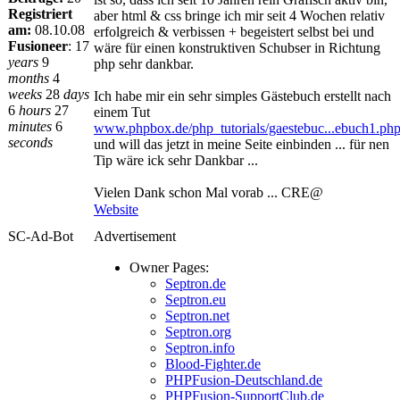
Registriert
aber html & css bringe ich mir seit 4 Wochen relativ
am:
08.10.08
erfolgreich & verbissen + begeistert selbst bei und
Fusioneer
:
17
wäre für einen konstruktiven Schubser in Richtung
years
9
php sehr dankbar.
months
4
weeks
28
days
Ich habe mir ein sehr simples Gästebuch erstellt nach
6
hours
27
einem Tut
minutes
6
www.phpbox.de/php_tutorials/gaestebuc...ebuch1.ph
seconds
und will das jetzt in meine Seite einbinden ... für nen
Tip wäre ick sehr Dankbar ...
Vielen Dank schon Mal vorab ... CRE@
Website
SC-Ad-Bot
Advertisement
Owner Pages:
Septron.de
Septron.eu
Septron.net
Septron.org
Septron.info
Blood-Fighter.de
PHPFusion-Deutschland.de
PHPFusion-SupportClub.de