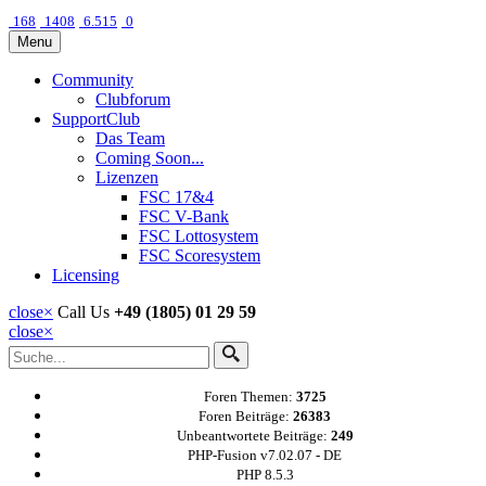
168
1408
6.515
0
Menu
Community
Clubforum
SupportClub
Das Team
Coming Soon...
Lizenzen
FSC 17&4
FSC V-Bank
FSC Lottosystem
FSC Scoresystem
Licensing
close
×
Call Us
+49 (1805) 01 29 59
close
×
Foren Themen:
3725
Foren Beiträge:
26383
Unbeantwortete Beiträge:
249
PHP-Fusion v7.02.07 - DE
PHP 8.5.3