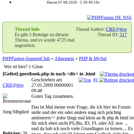
Datum 07.08.2026 -
3:36:49
Uhr
Thread Info
Thread Author:
CRE@tive
Es gibt 3 Beiträge zu diesem
Thread ID:
517
Thema, und es wurde 4725 mal
angesehen.
PHPFusion-SupportClub
»
Allgemein
»
PHP & MySql
Wer ist hier? 1 Gäste
[Gelöst] guestbook.php in nach <div> in .html
Geschrieben am
#1
CRE@tive
27.01.2009 00000001
09:48
Guten Tag zusammen.
Das ist Mal meine erste Frage, die ick hier im Forum
Jung Mitglied
stelle und der ein oder andere mag sich prächtig
amüsieren^^ jeder fängt mal klein an & php & html ist
für mich eben nicht PS,Illu, ID, FL oder AE usw ...
und da hab ick noch viele Grundlagen zu lernen.... Es
Beiträge:
20
ist so, dass ich seit 10 Jahren rein Grafisch aktiv bin,