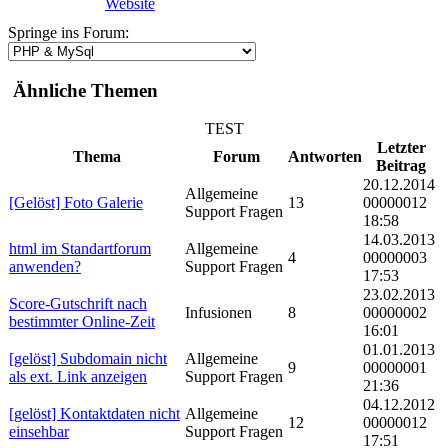
Website
Springe ins Forum:
Ähnliche Themen
TEST
Letzter
Thema
Forum
Antworten
Beitrag
20.12.2014
Allgemeine
[Gelöst] Foto Galerie
13
00000012
Support Fragen
18:58
14.03.2013
html im Standartforum
Allgemeine
4
00000003
anwenden?
Support Fragen
17:53
23.02.2013
Score-Gutschrift nach
Infusionen
8
00000002
bestimmter Online-Zeit
16:01
01.01.2013
[gelöst] Subdomain nicht
Allgemeine
9
00000001
als ext. Link anzeigen
Support Fragen
21:36
04.12.2012
[gelöst] Kontaktdaten nicht
Allgemeine
12
00000012
einsehbar
Support Fragen
17:51