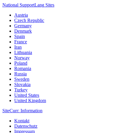
National Support
Lang
Sites
Austria
Czech Republic
Germany
Denmark
Spain
France
Iran
Lithuania
Norway
Poland
Romania
Russia
Sweden
Slovakia
Turkey
United States
United Kingdom
Site
Curr
: Information
Kontakt
Datenschutz
Impressum