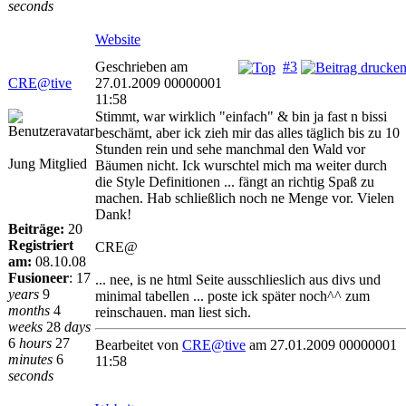
seconds
Website
Geschrieben am
#3
CRE@tive
27.01.2009 00000001
11:58
Stimmt, war wirklich "einfach" & bin ja fast n bissi
beschämt, aber ick zieh mir das alles täglich bis zu 10
Stunden rein und sehe manchmal den Wald vor
Jung Mitglied
Bäumen nicht. Ick wurschtel mich ma weiter durch
die Style Definitionen ... fängt an richtig Spaß zu
machen. Hab schließlich noch ne Menge vor. Vielen
Dank!
Beiträge:
20
Registriert
CRE@
am:
08.10.08
Fusioneer
:
17
... nee, is ne html Seite ausschlieslich aus divs und
years
9
minimal tabellen ... poste ick später noch^^ zum
months
4
reinschauen. man liest sich.
weeks
28
days
6
hours
27
Bearbeitet von
CRE@tive
am 27.01.2009 00000001
minutes
6
11:58
seconds