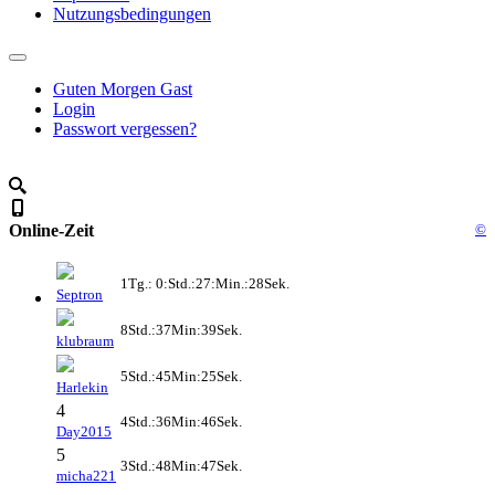
Nutzungsbedingungen
Guten Morgen Gast
Login
Passwort vergessen?
Online-Zeit
©
1Tg.: 0:Std.:27:Min.:28Sek.
Septron
8Std.:37Min:39Sek.
klubraum
5Std.:45Min:25Sek.
Harlekin
4
4Std.:36Min:46Sek.
Day2015
5
3Std.:48Min:47Sek.
micha221