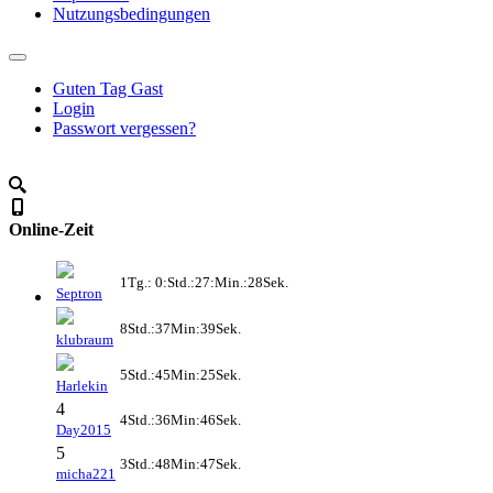
Nutzungsbedingungen
Guten Tag Gast
Login
Passwort vergessen?
Online-Zeit
1Tg.: 0:Std.:27:Min.:28Sek.
Septron
8Std.:37Min:39Sek.
klubraum
5Std.:45Min:25Sek.
Harlekin
4
4Std.:36Min:46Sek.
Day2015
5
3Std.:48Min:47Sek.
micha221