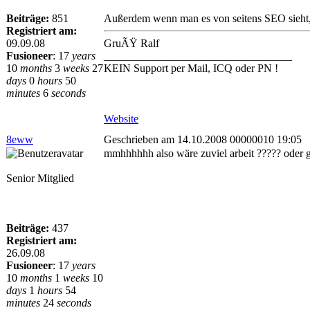
Beiträge:
851
Außerdem wenn man es von seitens SEO sieht, s
Registriert am:
09.09.08
GruÃŸ Ralf
Fusioneer
:
17
years
__________________________________
10
months
3
weeks
27
KEIN Support per Mail, ICQ oder PN !
days
0
hours
50
minutes
6
seconds
Website
8eww
Geschrieben am 14.10.2008 00000010 19:05
mmhhhhhh also wäre zuviel arbeit ????? oder gib
Senior Mitglied
Beiträge:
437
Registriert am:
26.09.08
Fusioneer
:
17
years
10
months
1
weeks
10
days
1
hours
54
minutes
24
seconds