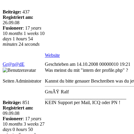
Beiträge:
437
Registriert am:
26.09.08
Fusioneer
:
17
years
10
months
1
weeks
10
days
1
hours
54
minutes
24
seconds
Website
Gr@n@dE
Geschrieben am 14.10.2008 00000010 19:21
Was meinst du mit "intern der profile.php" ?
Seiten Administrator
Kannst du bitte genauer Beschreiben was du j
GruÃŸ Ralf
__________________________________
Beiträge:
851
KEIN Support per Mail, ICQ oder PN !
Registriert am:
09.09.08
Fusioneer
:
17
years
10
months
3
weeks
27
days
0
hours
50