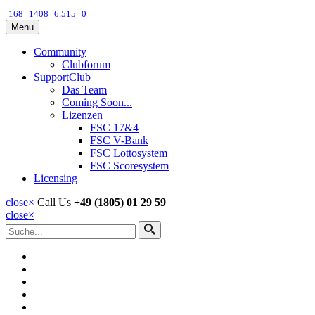
168
1408
6.515
0
Menu
Community
Clubforum
SupportClub
Das Team
Coming Soon...
Lizenzen
FSC 17&4
FSC V-Bank
FSC Lottosystem
FSC Scoresystem
Licensing
close
×
Call Us
+49 (1805) 01 29 59
close
×