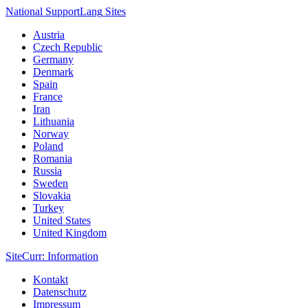
National Support
Lang
Sites
Austria
Czech Republic
Germany
Denmark
Spain
France
Iran
Lithuania
Norway
Poland
Romania
Russia
Sweden
Slovakia
Turkey
United States
United Kingdom
Site
Curr
: Information
Kontakt
Datenschutz
Impressum