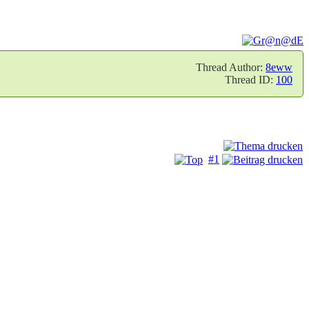
Thread Author:
8eww
Thread ID:
100
#1