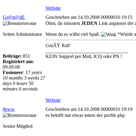
Website
Gr@n@dE
Geschrieben am 14.10.2008 00000010 19:15
Öhm, du müsstest
JEDEN
Link anpassen der 
Seiten Administrator
Wenn du es willst viel Spaß.
*Würde a
GruÃŸ Ralf
__________________________________
Beiträge:
851
KEIN Support per Mail, ICQ oder PN !
Registriert am:
09.09.08
Fusioneer
:
17
years
10
months
3
weeks
27
days
0
hours
50
minutes
6
seconds
Website
8eww
Geschrieben am 14.10.2008 00000010 19:19
es betrifft nur etwas intern der profile.php
Senior Mitglied