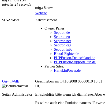
days
1
hours
54
minutes
24
seconds
mfg.: 8eww
Website
SC-Ad-Bot
Advertisement
Owner Pages:
Septron.de
Septron.eu
Septron.net
Septron.org
Septron.info
Blood-Fighter.de
PHPFusion-Deutschland.de
PHPFusion-SupportClub.de
Partner Sites:
HarlekinPower.de
Gr@n@dE
Geschrieben am 14.10.2008 00000010 18:51
Hi,
Seiten Administrator
Entschuldige bitte wenn ich dich Frage. Aber 
Es würde auch eine Funktion namens "Rewrite