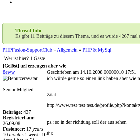
Thread Info
Es gibt 11 Beiträge zu diesem Thema, und es wurde 4267 mal 
PHPFusion-SupportClub
»
Allgemein
»
PHP & MySql
Wer ist hier? 1 Gäste
[Gelöst] url erzeugen aber wie
8eww
Geschrieben am 14.10.2008 00000010 17:51
ich würde gerne so einen link haben aber wie 
Senior Mitglied
Zitat
http://www.test-test-test.de/profile.php?kontak
Beiträge:
437
Registriert am:
ps.: so in der richtiung soll der aus sehen
26.09.08
Fusioneer
:
17
years
thx
10
months
1
weeks
10