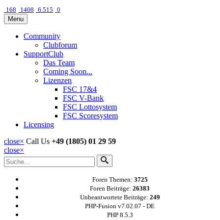
168
1408
6.515
0
Menu
Community
Clubforum
SupportClub
Das Team
Coming Soon...
Lizenzen
FSC 17&4
FSC V-Bank
FSC Lottosystem
FSC Scoresystem
Licensing
close
×
Call Us
+49 (1805) 01 29 59
close
×
Foren Themen:
3725
Foren Beiträge:
26383
Unbeantwortete Beiträge:
249
PHP-Fusion v7.02.07 - DE
PHP 8.5.3