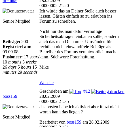
firemike
28.02.2009
00000002 21:20
Ich würde das an Deiner Stelle auch besser
lassen, Gästen einfach so zu erlauben ins
Senior Mitglied
Forum zu schreiben.
Nicht nur das man dafür vernüftige
Sicherheitsabfragen einbauen sollte, sondern
Beiträge:
200
auch das man Dich unter Umständen für
Registriert am:
rechtlich nicht einwandfreie Beiträge als
09.09.08
Betreiber des Forums verantwortlich machen
Fusioneer
:
17
years
kann. Stichwort: Forenhaftung.
10
months
3
weeks
26
days
5
hours
15
Mike
minutes
29
seconds
Website
Geschrieben am
#12
boss159
28.02.2009
00000002 21:35
das posten habe ich aktiviert aber funzt nicht
woran kann das liegen ?
Senior Mitglied
Bearbeitet von
boss159
am 28.02.2009