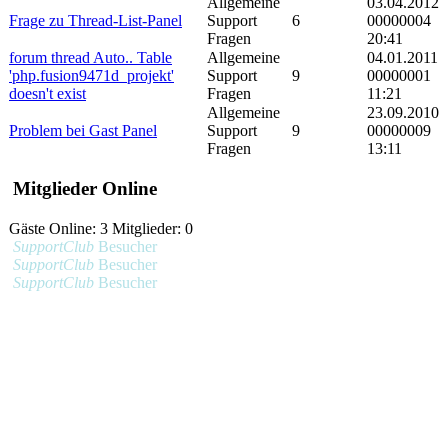
Allgemeine
03.04.2012
Frage zu Thread-List-Panel
Support
6
00000004
Fragen
20:41
forum thread Auto.. Table
Allgemeine
04.01.2011
'php.fusion9471d_projekt'
Support
9
00000001
doesn't exist
Fragen
11:21
Allgemeine
23.09.2010
Problem bei Gast Panel
Support
9
00000009
Fragen
13:11
Mitglieder Online
Gäste Online: 3 Mitglieder: 0
SupportClub
Besucher
SupportClub
Besucher
SupportClub
Besucher