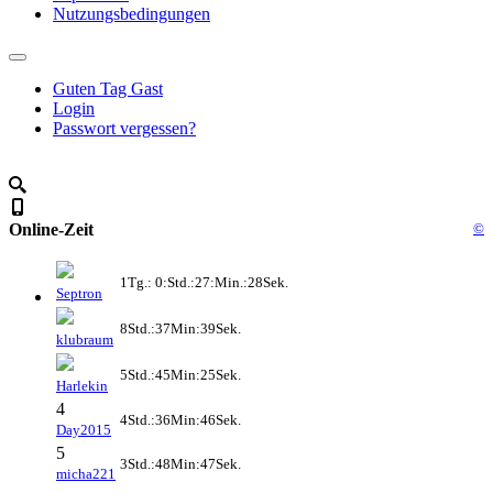
Nutzungsbedingungen
Guten Tag Gast
Login
Passwort vergessen?
Online-Zeit
©
1Tg.: 0:Std.:27:Min.:28Sek.
Septron
8Std.:37Min:39Sek.
klubraum
5Std.:45Min:25Sek.
Harlekin
4
4Std.:36Min:46Sek.
Day2015
5
3Std.:48Min:47Sek.
micha221