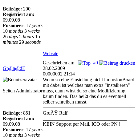
Beiträge:
200
Registriert am:
09.09.08
Fusioneer
:
17
years
10
months
3
weeks
26
days
5
hours
15
minutes
29
seconds
Website
Geschrieben am
#9
Gr@n@dE
28.02.2009
00000002 21:14
Wenn so eine Einstellung nicht im fusionBoard
mit dabei ist welches man extra "installieren"
Seiten Administrator
muss, dann wirst du so eine Modifizierung
kaum finden. Das heißt das du es eventuell
selber schreiben musst.
Beiträge:
851
GruÃŸ Ralf
Registriert am:
__________________________________
09.09.08
KEIN Support per Mail, ICQ oder PN !
Fusioneer
:
17
years
10
months
3
weeks