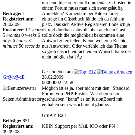
nur eine Idee oder ein Kommentar zu Posten in
einem Forum muss man sich zwangsläufig
Beiträge:
1
Anmelden? Komentare bei Bildern oder
Registriert am:
einträge im Gästebuch fände ich da fehl am
28.02.09
platz. Das sich Aktive Registrieren finde ich ja
Fusioneer
:
17
years
ok und durchaus sinvoll, aber auch ein Gast
5
months
0
weeks
6
sollte doch die möglichkeit bekommen eine
days
6
hours
31
Antwort zu erstellen. Keine weiteren Rechte,
minutes
50
seconds
nur Antworten. Oder verfehle ich das Thema
so grob das ich einfach einen Wunsch habe der
nicht möglich ist ?Â¿
Geschrieben am
#17
Gr@n@dE
28.02.2009
00000002 22:58
Möglich ist es ja, aber nicht mit den "Standard"
Forum von PHP-Fusion. Wie oben schon
Seiten Administrator
geschrieben "kann" es im fusionBoard mit
enthalten sein was ich nicht glaube.
GruÃŸ Ralf
Beiträge:
851
__________________________________
Registriert am:
KEIN Support per Mail, ICQ oder PN !
09.09.08