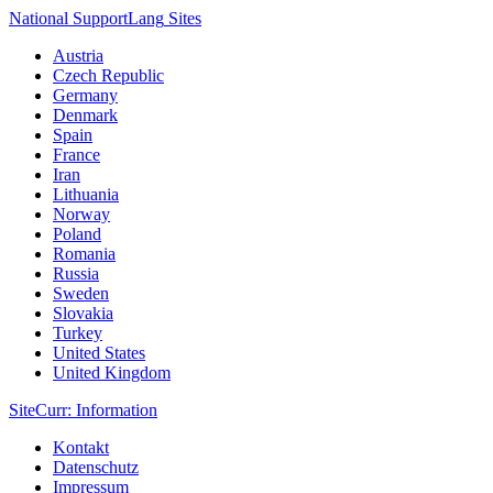
National Support
Lang
Sites
Austria
Czech Republic
Germany
Denmark
Spain
France
Iran
Lithuania
Norway
Poland
Romania
Russia
Sweden
Slovakia
Turkey
United States
United Kingdom
Site
Curr
: Information
Kontakt
Datenschutz
Impressum