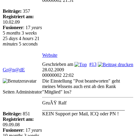
00000002 21:51
Beiträge:
357
Registriert am:
10.02.09
Fusioneer
:
17
years
5
months
3
weeks
25
days
4
hours
21
minutes
5
seconds
Website
Geschrieben am
#13
Gr@n@dE
28.02.2009
00000002 22:02
Die Einstellung "Post beantworten" geht
meines Wissens auch erst ab den Rank
Seiten Administrator
"Mitglied" los?
GruÃŸ Ralf
__________________________________
Beiträge:
851
KEIN Support per Mail, ICQ oder PN !
Registriert am:
09.09.08
Fusioneer
:
17
years
10
months
3
weeks