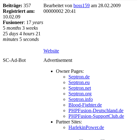
Beiträge:
357
Bearbeitet von
boss159
am 28.02.2009
Registriert am:
00000002 20:41
10.02.09
Fusioneer
:
17
years
5
months
3
weeks
25
days
4
hours
21
minutes
5
seconds
Website
SC-Ad-Bot
Advertisement
Owner Pages:
Septron.de
Septron.eu
Septron.net
Septron.org
Septron.info
Blood-Fighter.de
PHPFusion-Deutschland.de
PHPFusion-SupportClub.de
Partner Sites:
HarlekinPower.de