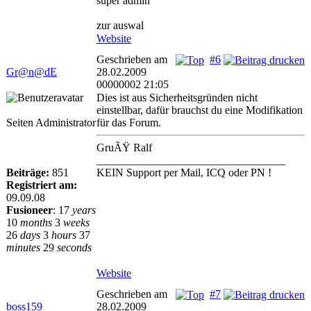
super admin
zur auswal
Website
Geschrieben am
#6
Gr@n@dE
28.02.2009
00000002 21:05
Dies ist aus Sicherheitsgründen nicht
einstellbar, dafür brauchst du eine Modifikation
Seiten Administrator
für das Forum.
GruÃŸ Ralf
__________________________________
Beiträge:
851
KEIN Support per Mail, ICQ oder PN !
Registriert am:
09.09.08
Fusioneer
:
17
years
10
months
3
weeks
26
days
3
hours
37
minutes
29
seconds
Website
Geschrieben am
#7
boss159
28.02.2009