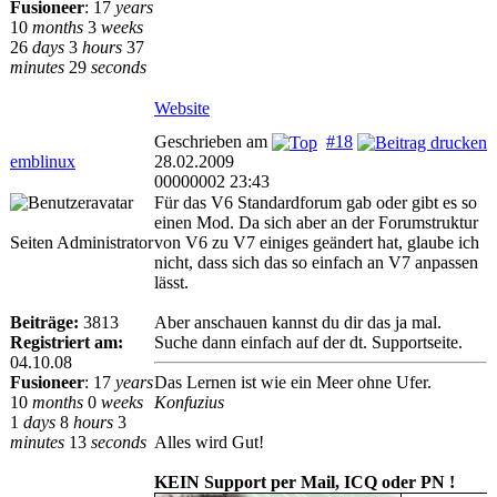
Fusioneer
:
17
years
10
months
3
weeks
26
days
3
hours
37
minutes
29
seconds
Website
Geschrieben am
#18
emblinux
28.02.2009
00000002 23:43
Für das V6 Standardforum gab oder gibt es so
einen Mod. Da sich aber an der Forumstruktur
Seiten Administrator
von V6 zu V7 einiges geändert hat, glaube ich
nicht, dass sich das so einfach an V7 anpassen
lässt.
Beiträge:
3813
Aber anschauen kannst du dir das ja mal.
Registriert am:
Suche dann einfach auf der dt. Supportseite.
04.10.08
Fusioneer
:
17
years
Das Lernen ist wie ein Meer ohne Ufer.
10
months
0
weeks
Konfuzius
1
days
8
hours
3
minutes
13
seconds
Alles wird Gut!
KEIN Support per Mail, ICQ oder PN !