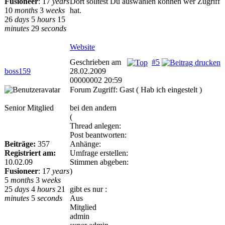
Fusioneer
:
17
years
Dort solltest Du auswählen können wer Zugriff
10
months
3
weeks
hat.
26
days
5
hours
15
minutes
29
seconds
Website
Geschrieben am
#5
boss159
28.02.2009
00000002 20:59
Forum Zugriff: Gast ( Hab ich eingestelt )
Senior Mitglied
bei den andern
(
Thread anlegen:
Post beantworten:
Beiträge:
357
Anhänge:
Registriert am:
Umfrage erstellen:
10.02.09
Stimmen abgeben:
Fusioneer
:
17
years
)
5
months
3
weeks
25
days
4
hours
21
gibt es nur :
minutes
5
seconds
Aus
Mitglied
admin