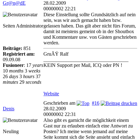
Gr@n@dE
28.02.2009
00000002 22:21
Diese Einstellung sollte Grundsätzlich auf nein
sein, was wir auch gemacht haben bzw.
Seiten Administrator
gelassen haben. Das gilt aber nicht fürs Forum,
damit ist meistens gemeint ob in der Shoutbox
und Kommentare usw. von Gästen geschrieben
werden.
Beiträge:
851
Registriert am:
GruÃŸ Ralf
09.09.08
__________________________________
Fusioneer
:
17
years
KEIN Support per Mail, ICQ oder PN !
10
months
3
weeks
26
days
3
hours
37
minutes
29
seconds
Website
Geschrieben am
#16
Denis
28.02.2009
00000002 22:31
Also gibt es garnicht die möglichkeit einem
Gast nur zu erlauben einfach eine Antwort zu
Neuling
Posten? Ich meine wenn jemand auf meine
Seite kommt sich die Seite ansieht und einfach