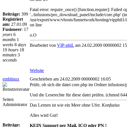
Fatal error: require_once() [function.require]: Failed 
Beiträge:
399
'../infusions/pro_download_panel/include/core.php' (in
Registriert
/usr/export/www/vhosts/funnetwork/hosting/vipphil1/
am:
27.01.09
on line
Fusioneer
:
17
years
6
o.O
months
1
weeks
8
days
Bearbeitet von
VIP-phiL
am 24.02.2009 00000002 15
19
hours
18
minutes
3
seconds
Website
emblinux
Geschrieben am 24.02.2009 00000002 16:05
Prüfe, ob sich die datei core.php im Ordner infusions
Und die Leserechte für diese datei prüfen. (chmod 644
Seiten
Administrator
Das Lernen ist wie ein Meer ohne Ufer.
Konfuzius
Alles wird Gut!
Beiträge:
KEIN Support per Mail, ICQ oder PN !