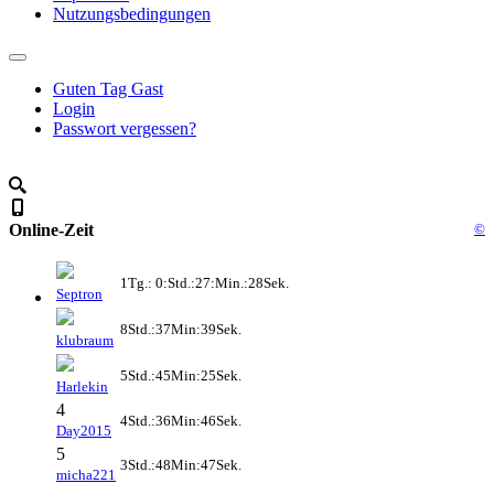
Nutzungsbedingungen
Guten Tag Gast
Login
Passwort vergessen?
Online-Zeit
©
1Tg.: 0:Std.:27:Min.:28Sek.
Septron
8Std.:37Min:39Sek.
klubraum
5Std.:45Min:25Sek.
Harlekin
4
4Std.:36Min:46Sek.
Day2015
5
3Std.:48Min:47Sek.
micha221