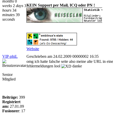
months
0
KEIN Support per Mail, ICQ oder PN !
weeks
2
days
3
hours
34
minutes
39
seconds
Website
VIP-phiL
Geschrieben am 24.02.2009 00000002 16:35
omg ich hatte falsche seite also meine alte URL in ein
fehlermeldungen lool
danke
Senior
Mitglied
Beiträge:
399
Registriert
am:
27.01.09
Fusioneer
:
17