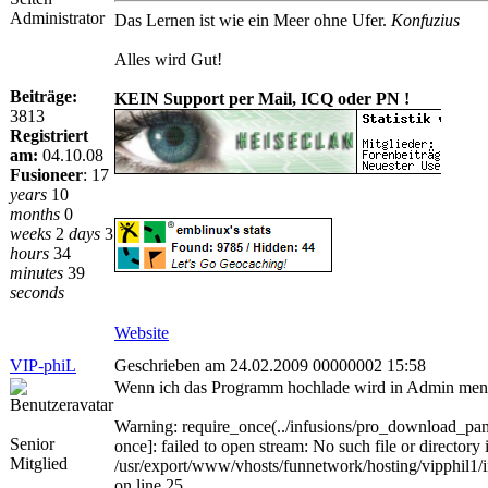
Administrator
Das Lernen ist wie ein Meer ohne Ufer.
Konfuzius
Alles wird Gut!
Beiträge:
KEIN Support per Mail, ICQ oder PN !
3813
Registriert
am:
04.10.08
Fusioneer
:
17
years
10
months
0
weeks
2
days
3
hours
34
minutes
39
seconds
Website
VIP-phiL
Geschrieben am 24.02.2009 00000002 15:58
Wenn ich das Programm hochlade wird in Admin menü 
Warning: require_once(../infusions/pro_download_pane
Senior
once]: failed to open stream: No such file or directory 
Mitglied
/usr/export/www/vhosts/funnetwork/hosting/vipphil1/
on line 25