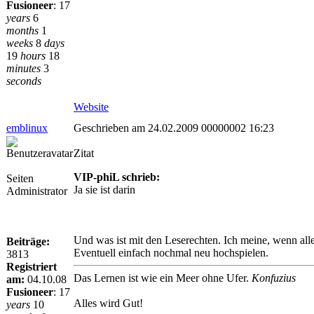
Fusioneer
:
17
years
6
months
1
weeks
8
days
19
hours
18
minutes
3
seconds
Website
emblinux
Geschrieben am 24.02.2009 00000002 16:23
Zitat
VIP-phiL schrieb:
Seiten
Ja sie ist darin
Administrator
Und was ist mit den Leserechten. Ich meine, wenn alle
Beiträge:
Eventuell einfach nochmal neu hochspielen.
3813
Registriert
Das Lernen ist wie ein Meer ohne Ufer.
Konfuzius
am:
04.10.08
Fusioneer
:
17
Alles wird Gut!
years
10