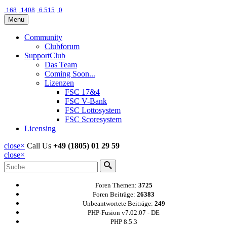
168
1408
6.515
0
Menu
Community
Clubforum
SupportClub
Das Team
Coming Soon...
Lizenzen
FSC 17&4
FSC V-Bank
FSC Lottosystem
FSC Scoresystem
Licensing
close
×
Call Us
+49 (1805) 01 29 59
close
×
Foren Themen:
3725
Foren Beiträge:
26383
Unbeantwortete Beiträge:
249
PHP-Fusion v7.02.07 - DE
PHP 8.5.3