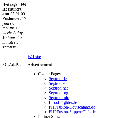
Beiträge:
399
Registriert
am:
27.01.09
Fusioneer
:
17
years
6
months
1
weeks
8
days
19
hours
18
minutes
3
seconds
Website
SC-Ad-Bot
Advertisement
Owner Pages:
Septron.de
Septron.eu
Septron.net
Septron.org
Septron.info
Blood-Fighter.de
PHPFusion-Deutschland.de
PHPFusion-SupportClub.de
Partner Sites: