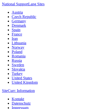
National Support
Lang
Sites
Austria
Czech Republic
Germany
Denmark
Spain
France
Iran
Lithuania
Norway
Poland
Romania
Russia
Sweden
Slovakia
Turkey
United States
United Kingdom
Site
Curr
: Information
Kontakt
Datenschutz
Impressum