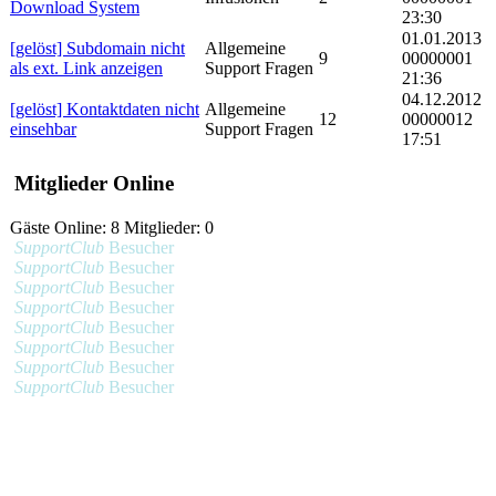
Download System
23:30
01.01.2013
[gelöst] Subdomain nicht
Allgemeine
9
00000001
als ext. Link anzeigen
Support Fragen
21:36
04.12.2012
[gelöst] Kontaktdaten nicht
Allgemeine
12
00000012
einsehbar
Support Fragen
17:51
Mitglieder Online
Gäste Online: 8 Mitglieder: 0
SupportClub
Besucher
SupportClub
Besucher
SupportClub
Besucher
SupportClub
Besucher
SupportClub
Besucher
SupportClub
Besucher
SupportClub
Besucher
SupportClub
Besucher