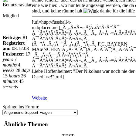
eine wie hier... wo nur leute angezeigt werden, die da 
sind, und keine räume halt
danke für die hilfe
Mitglied
[url=http://fussball-t-
m.bplaced.net]_Â¸,.Â»Â¬=Ã¦Â¤ÂºÂ²Â°`Â¯
Â¯`Â°Â²ÂºÂ¤Ã¦=Â¬Â«.,Â¸_Â¸,.Â»Â¬=Ã¦Â¤ÂºÂ²
Beiträge:
81
Â¯`Â°Â²ÂºÂ¤Ã¦=Â¬Â«.,Â¸
Registriert
(Â¯`'Â·.Â¸(Â¯`'Â·.Â¸(Â¯`'Â·.Â¸ F.C. BAYERN
am:
08.12.08
MÃœNCHEN Â¸.Â·'Â´Â¯)Â¸.Â·'Â´Â¯)Â¸.Â·'Â´Â¯
Fusioneer
:
17
_Â¸,.Â»Â¬=Ã¦Â¤ÂºÂ²Â°`Â¯
years
7
Â¯`Â°Â²ÂºÂ¤Ã¦=Â¬Â«.,Â¸_Â¸,.Â»Â¬=Ã¦Â¤ÂºÂ²
months
4
Â¯`Â°Â²ÂºÂ¤Ã¦=Â¬Â«.,Â¸
weeks
28
days
Liebe Hoffenheimer: "Der Nikolaus war noch nie der
15
hours
26
Osterhase!"[/url]
minutes
45
seconds
Website
Springe ins Forum:
Ähnliche Themen
TEST