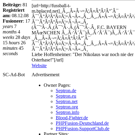
Beiträge:
81
[url=http://fussball-t-
Registriert
m.bplaced.net]_Â¸,.Â»Â¬=Ã¦Â¤ÂºÂ²Â°`Â¯
am:
08.12.08
Â¯`Â°Â²ÂºÂ¤Ã¦=Â¬Â«.,Â¸_Â¸,.Â»Â¬=Ã¦Â¤ÂºÂ²
Fusioneer
:
17
Â¯`Â°Â²ÂºÂ¤Ã¦=Â¬Â«.,Â¸
years
7
(Â¯`'Â·.Â¸(Â¯`'Â·.Â¸(Â¯`'Â·.Â¸ F.C. BAYERN
months
4
MÃœNCHEN Â¸.Â·'Â´Â¯)Â¸.Â·'Â´Â¯)Â¸.Â·'Â´Â¯
weeks
28
days
_Â¸,.Â»Â¬=Ã¦Â¤ÂºÂ²Â°`Â¯
15
hours
26
Â¯`Â°Â²ÂºÂ¤Ã¦=Â¬Â«.,Â¸_Â¸,.Â»Â¬=Ã¦Â¤ÂºÂ²
minutes
45
Â¯`Â°Â²ÂºÂ¤Ã¦=Â¬Â«.,Â¸
seconds
Liebe Hoffenheimer: "Der Nikolaus war noch nie der
Osterhase!"[/url]
Website
SC-Ad-Bot
Advertisement
Owner Pages:
Septron.de
Septron.eu
Septron.net
Septron.org
Septron.info
Blood-Fighter.de
PHPFusion-Deutschland.de
PHPFusion-SupportClub.de
Partner Sites: