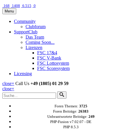
168
1408
6.515
0
Menu
Community
Clubforum
SupportClub
Das Team
Coming Soon...
Lizenzen
FSC 17&4
FSC V-Bank
FSC Lottosystem
FSC Scoresystem
Licensing
close
×
Call Us
+49 (1805) 01 29 59
close
×
Foren Themen:
3725
Foren Beiträge:
26383
Unbeantwortete Beiträge:
249
PHP-Fusion v7.02.07 - DE
PHP 8.5.3