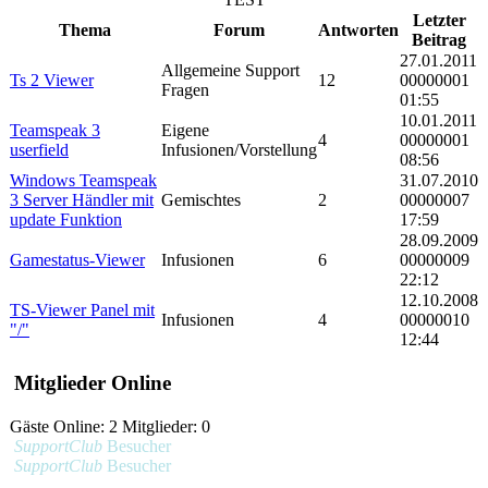
Letzter
Thema
Forum
Antworten
Beitrag
27.01.2011
Allgemeine Support
Ts 2 Viewer
12
00000001
Fragen
01:55
10.01.2011
Teamspeak 3
Eigene
4
00000001
userfield
Infusionen/Vorstellung
08:56
Windows Teamspeak
31.07.2010
3 Server Händler mit
Gemischtes
2
00000007
update Funktion
17:59
28.09.2009
Gamestatus-Viewer
Infusionen
6
00000009
22:12
12.10.2008
TS-Viewer Panel mit
Infusionen
4
00000010
"/"
12:44
Mitglieder Online
Gäste Online: 2 Mitglieder: 0
SupportClub
Besucher
SupportClub
Besucher