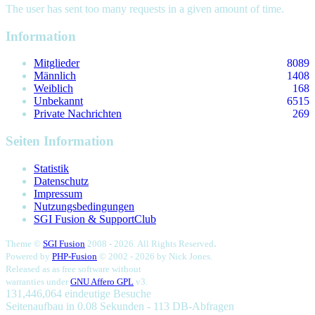
The user has sent too many requests in a given amount of time.
Information
Mitglieder
8089
Männlich
1408
Weiblich
168
Unbekannt
6515
Private Nachrichten
269
Seiten Information
Statistik
Datenschutz
Impressum
Nutzungsbedingungen
SGI Fusion & SupportClub
.
Theme ©
SGI Fusion
2008 - 2026. All Rights Reserved
Powered by
PHP-Fusion
© 2002 - 2026 by
Nick Jones.
Released as as free software without
warranties under
GNU Affero GPL
v3.
131,446,064 eindeutige Besuche
Seitenaufbau in 0.08 Sekunden - 113 DB-Abfragen