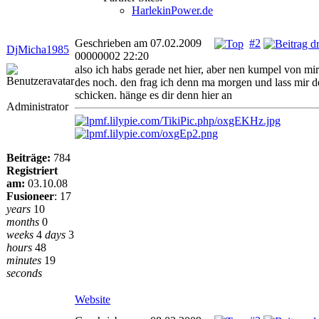
HarlekinPower.de
Geschrieben am 07.02.2009
#2
DjMicha1985
00000002 22:20
also ich habs gerade net hier, aber nen kumpel von mir
des noch. den frag ich denn ma morgen und lass mir d
schicken. hänge es dir denn hier an
Administrator
Beiträge:
784
Registriert
am:
03.10.08
Fusioneer
:
17
years
10
months
0
weeks
4
days
3
hours
48
minutes
19
seconds
Website