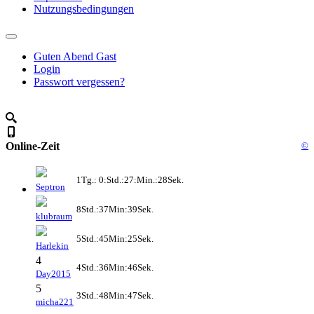
Nutzungsbedingungen
Guten Abend Gast
Login
Passwort vergessen?
Online-Zeit
©
1Tg.: 0:Std.:27:Min.:28Sek.
Septron
8Std.:37Min:39Sek.
klubraum
5Std.:45Min:25Sek.
Harlekin
4
4Std.:36Min:46Sek.
Day2015
5
3Std.:48Min:47Sek.
micha221