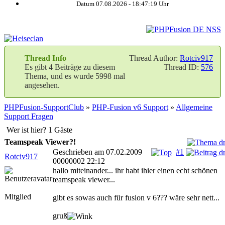
Datum 07.08.2026 -
18:47:19
Uhr
Thread Info
Thread Author:
Rotciv917
Es gibt 4 Beiträge zu diesem
Thread ID:
576
Thema, und es wurde 5998 mal
angesehen.
PHPFusion-SupportClub
»
PHP-Fusion v6 Support
»
Allgemeine
Support Fragen
Wer ist hier? 1 Gäste
Teamspeak Viewer?!
Geschrieben am 07.02.2009
#1
Rotciv917
00000002 22:12
hallo miteinander... ihr habt ihier einen echt schönen
teamspeak viewer...
Mitglied
gibt es sowas auch für fusion v 6??? wäre sehr nett...
gruß