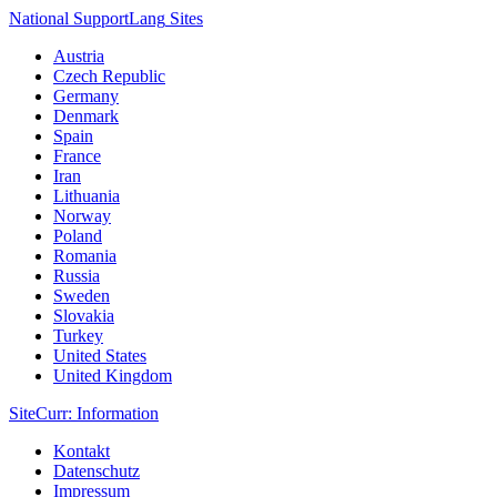
National Support
Lang
Sites
Austria
Czech Republic
Germany
Denmark
Spain
France
Iran
Lithuania
Norway
Poland
Romania
Russia
Sweden
Slovakia
Turkey
United States
United Kingdom
Site
Curr
: Information
Kontakt
Datenschutz
Impressum