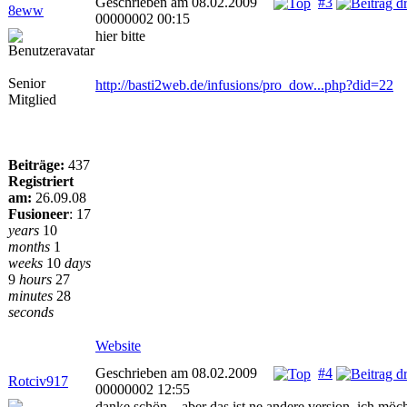
Geschrieben am 08.02.2009
#3
8eww
00000002 00:15
hier bitte
Senior
http://basti2web.de/infusions/pro_dow...php?did=22
Mitglied
Beiträge:
437
Registriert
am:
26.09.08
Fusioneer
:
17
years
10
months
1
weeks
10
days
9
hours
27
minutes
28
seconds
Website
Geschrieben am 08.02.2009
#4
Rotciv917
00000002 12:55
danke schön... aber das ist ne andere version, ich möc