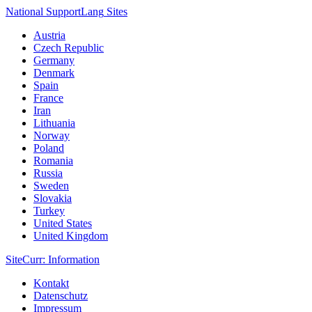
National Support
Lang
Sites
Austria
Czech Republic
Germany
Denmark
Spain
France
Iran
Lithuania
Norway
Poland
Romania
Russia
Sweden
Slovakia
Turkey
United States
United Kingdom
Site
Curr
: Information
Kontakt
Datenschutz
Impressum