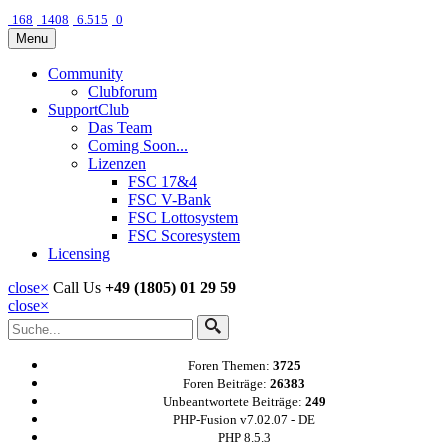
168
1408
6.515
0
Menu
Community
Clubforum
SupportClub
Das Team
Coming Soon...
Lizenzen
FSC 17&4
FSC V-Bank
FSC Lottosystem
FSC Scoresystem
Licensing
close
×
Call Us
+49 (1805) 01 29 59
close
×
Foren Themen:
3725
Foren Beiträge:
26383
Unbeantwortete Beiträge:
249
PHP-Fusion v7.02.07 - DE
PHP 8.5.3