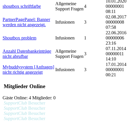
10.01.2020
Allgemeine
shoutbox schriftfarbe
4
00000001
Support Fragen
08:11
02.08.2017
PartnerPagePanel: Banner
Infusionen
3
00000008
werden nicht angezeigt.
07:58
22.06.2016
Shoutbox problem
Infusionen
1
00000006
23:16
07.11.2014
Anzahl Datenbankeinträge
Allgemeine
3
00000011
nicht abrufbar
Support Fragen
14:10
17.01.2014
Mybuddysystem [Anfragen]
Infusionen
3
00000001
nicht richtig angezeigt
00:21
Mitglieder Online
Gäste Online: 4 Mitglieder: 0
SupportClub
Besucher
SupportClub
Besucher
SupportClub
Besucher
SupportClub
Besucher