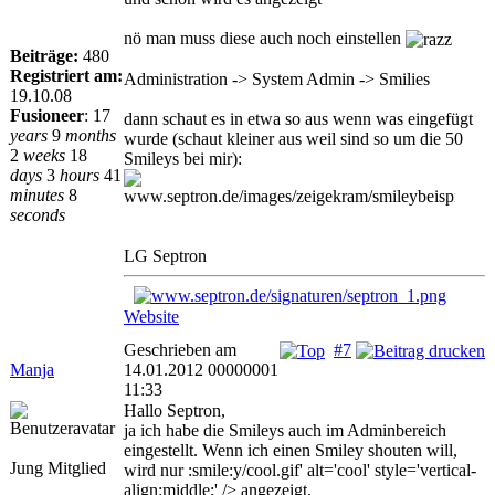
nö man muss diese auch noch einstellen
Beiträge:
480
Registriert am:
Administration -> System Admin -> Smilies
19.10.08
Fusioneer
:
17
dann schaut es in etwa so aus wenn was eingefügt
years
9
months
wurde (schaut kleiner aus weil sind so um die 50
2
weeks
18
Smileys bei mir):
days
3
hours
41
minutes
8
seconds
LG Septron
Website
Geschrieben am
#7
Manja
14.01.2012 00000001
11:33
Hallo Septron,
ja ich habe die Smileys auch im Adminbereich
eingestellt. Wenn ich einen Smiley shouten will,
Jung Mitglied
wird nur :smile:y/cool.gif' alt='cool' style='vertical-
align:middle;' /> angezeigt.