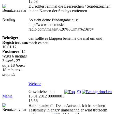
12:58
Du solltest einmal die Leerzeichen / Sonderzeichen
in den Namen der Smileys entfernen.
Neuling
So sieht deine Pfadangabe aus:
http://www.macmusic-
radio.com/images/%20%3Cimg%20src=
Beiträge:
1
den sollte es klappen benenne die mal um und
Registriert am:
mach es neu
10.01.12
Fusioneer
:
14
years
6
months
3
weeks
27
days
18
hours
18
minutes
1
seconds
Website
Geschrieben am
#5
Manja
13.01.2012 00000001
15:56
Hallo, danke für Deine Antwort. Ich habe einen
Testsmiley in angry umbenannt, er wird trotzdem