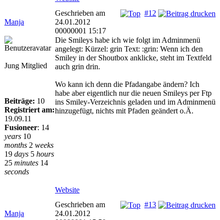
Geschrieben am
#12
Manja
24.01.2012
00000001 15:17
Die Smileys habe ich wie folgt im Adminmenü
angelegt: Kürzel: grin Text: :grin: Wenn ich den
Smiley in der Shoutbox anklicke, steht im Textfeld
Jung Mitglied
auch grin drin.
Wo kann ich denn die Pfadangabe ändern? Ich
habe aber eigentlich nur die neuen Smileys per Ftp
Beiträge:
10
ins Smiley-Verzeichnis geladen und im Adminmenü
Registriert am:
hinzugefügt, nichts mit Pfaden geändert o.Ä.
19.09.11
Fusioneer
:
14
years
10
months
2
weeks
19
days
5
hours
25
minutes
14
seconds
Website
Geschrieben am
#13
Manja
24.01.2012