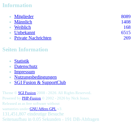
Information
Mitglieder
8089
Männlich
1408
Weiblich
168
Unbekannt
6515
Private Nachrichten
269
Seiten Information
Statistik
Datenschutz
Impressum
Nutzungsbedingungen
SGI Fusion & SupportClub
.
Theme ©
SGI Fusion
2008 - 2026. All Rights Reserved
Powered by
PHP-Fusion
© 2002 - 2026 by
Nick Jones.
Released as as free software without
warranties under
GNU Affero GPL
v3.
131,451,807 eindeutige Besuche
Seitenaufbau in 0.05 Sekunden - 191 DB-Abfragen