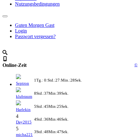
Nutzungsbedingungen
Guten Morgen Gast
Login
Passwort vergessen?
Online-Zeit
©
1Tg.: 0:Std.:27:Min.:28Sek.
Septron
8Std.:37Min:39Sek.
klubraum
5Std.:45Min:25Sek.
Harlekin
4
4Std.:36Min:46Sek.
Day2015
5
3Std.:48Min:47Sek.
micha221