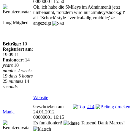
00000001 15:50
Ok, ich habe die SMileys im Adminmenü jetzt
umbenannt, trotzdem wird nur :smile:y/shock.gif'
alt='Schock' style='vertical-align:middle;' />
Jung Mitglied
angezeigt
Beiträge:
10
Registriert am:
19.09.11
Fusioneer
:
14
years
10
months
2
weeks
19
days
5
hours
25
minutes
14
seconds
Website
Geschrieben am
#14
Manja
24.01.2012
00000001 16:15
Es funktioniert!
Tausend Dank Marcus!