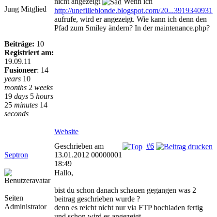
nicht angezeigt
Wenn ich
Jung Mitglied
http://unefilleblonde.blogspot.com/20...3919340931
aufrufe, wird er angezeigt. Wie kann ich denn den
Pfad zum Smiley ändern? In der maintenance.php?
Beiträge:
10
Registriert am:
19.09.11
Fusioneer
:
14
years
10
months
2
weeks
19
days
5
hours
25
minutes
14
seconds
Website
Geschrieben am
#6
Septron
13.01.2012 00000001
18:49
Hallo,
bist du schon danach schauen gegangen was 2
Seiten
beitrag geschrieben wurde ?
Administrator
denn es reicht nicht nur via FTP hochladen fertig
und schon wird es angezeigt