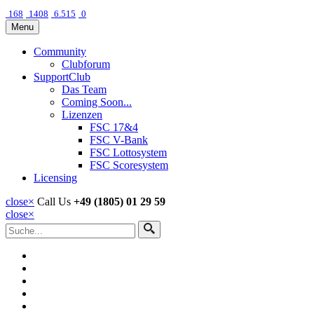
168
1408
6.515
0
Menu
Community
Clubforum
SupportClub
Das Team
Coming Soon...
Lizenzen
FSC 17&4
FSC V-Bank
FSC Lottosystem
FSC Scoresystem
Licensing
close
×
Call Us
+49 (1805) 01 29 59
close
×