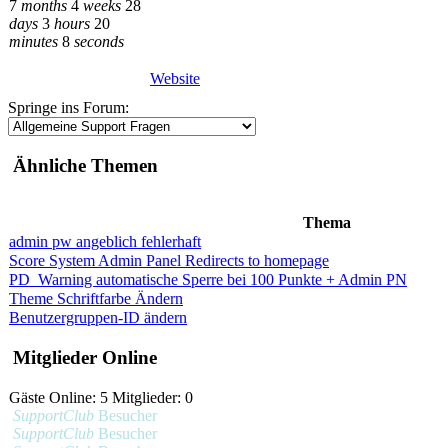
7
months
4
weeks
28
days
3
hours
20
minutes
8
seconds
Website
Springe ins Forum:
Ähnliche Themen
Thema
admin pw angeblich fehlerhaft
Score System Admin Panel Redirects to homepage
PD_Warning automatische Sperre bei 100 Punkte + Admin PN
Theme Schriftfarbe Ändern
Benutzergruppen-ID ändern
Mitglieder Online
Gäste Online: 5 Mitglieder: 0
SupportClub
Besucher
SupportClub
Besucher