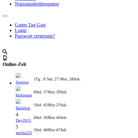
Nutzungsbedingungen
Guten Tag Gast
Login
Passwort vergessen?
Online-Zeit
1Tg.: 0:Std.:27:Min.:28Sek.
Septron
8Std.:37Min:39Sek.
klubraum
5Std.:45Min:25Sek.
Harlekin
4
4Std.:36Min:46Sek.
Day2015
5
3Std.:48Min:47Sek.
micha221