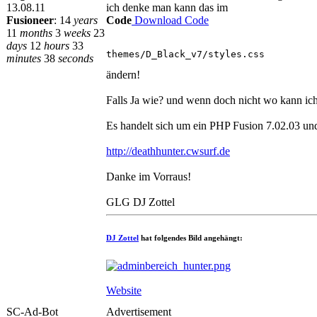
13.08.11
ich denke man kann das im
Fusioneer
:
14
years
Code
Download Code
11
months
3
weeks
23
days
12
hours
33
themes/D_Black_v7/styles.css
minutes
38
seconds
ändern!
Falls Ja wie? und wenn doch nicht wo kann ich
Es handelt sich um ein PHP Fusion 7.02.03 u
http://deathhunter.cwsurf.de
Danke im Vorraus!
GLG DJ Zottel
DJ Zottel
hat folgendes Bild angehängt:
Website
SC-Ad-Bot
Advertisement