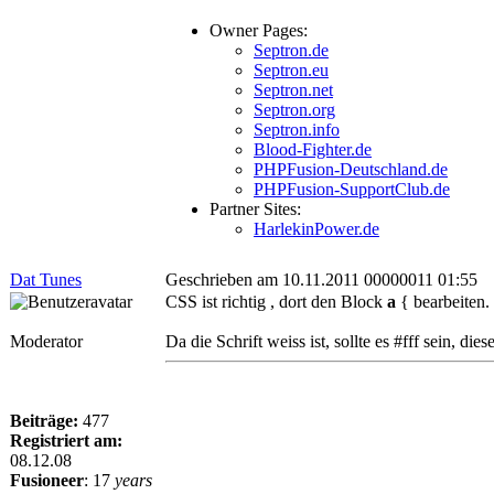
Owner Pages:
Septron.de
Septron.eu
Septron.net
Septron.org
Septron.info
Blood-Fighter.de
PHPFusion-Deutschland.de
PHPFusion-SupportClub.de
Partner Sites:
HarlekinPower.de
Dat Tunes
Geschrieben am 10.11.2011 00000011 01:55
CSS ist richtig , dort den Block
a
{ bearbeiten.
Moderator
Da die Schrift weiss ist, sollte es #fff sein, die
Beiträge:
477
Registriert am:
08.12.08
Fusioneer
:
17
years