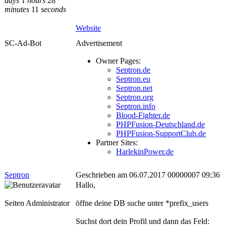
days
1
hours
28
minutes
11
seconds
Website
SC-Ad-Bot
Advertisement
Owner Pages:
Septron.de
Septron.eu
Septron.net
Septron.org
Septron.info
Blood-Fighter.de
PHPFusion-Deutschland.de
PHPFusion-SupportClub.de
Partner Sites:
HarlekinPower.de
Septron
Geschrieben am 06.07.2017 00000007 09:36
Hallo,
Seiten Administrator
öffne deine DB suche unter *prefix_users
Suchst dort dein Profil und dann das Feld: