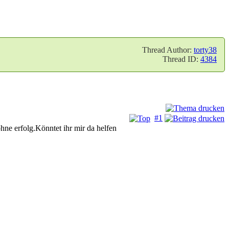
Thread Author:
torty38
Thread ID:
4384
#1
hne erfolg.Könntet ihr mir da helfen