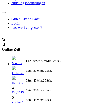
Nutzungsbedingungen
Guten Abend Gast
Login
Passwort vergessen?
Online-Zeit
1Tg.: 0:Std.:27:Min.:28Sek.
Septron
8Std.:37Min:39Sek.
klubraum
5Std.:45Min:25Sek.
Harlekin
4
4Std.:36Min:46Sek.
Day2015
5
3Std.:48Min:47Sek.
micha221