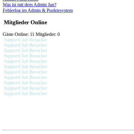
Was ist mit dem Admin Jan?
Fehlerlog im Admin & Punktesystem
Mitglieder Online
Gäste Online: 11 Mitglieder: 0
SupportClub
Besucher
SupportClub
Besucher
SupportClub
Besucher
SupportClub
Besucher
SupportClub
Besucher
SupportClub
Besucher
SupportClub
Besucher
SupportClub
Besucher
SupportClub
Besucher
SupportClub
Besucher
SupportClub
Besucher