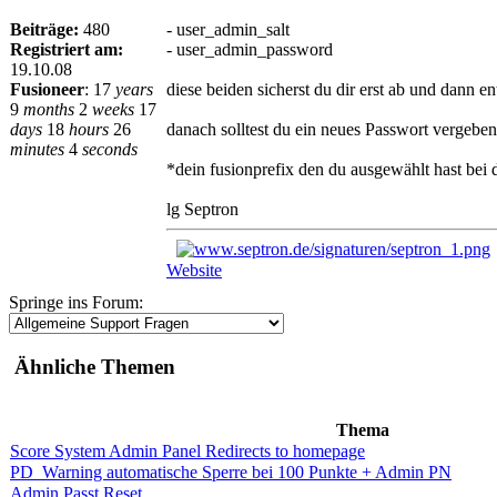
Beiträge:
480
- user_admin_salt
Registriert am:
- user_admin_password
19.10.08
Fusioneer
:
17
years
diese beiden sicherst du dir erst ab und dann ent
9
months
2
weeks
17
days
18
hours
26
danach solltest du ein neues Passwort vergebe
minutes
4
seconds
*dein fusionprefix den du ausgewählt hast bei d
lg Septron
Website
Springe ins Forum:
Ähnliche Themen
Thema
Score System Admin Panel Redirects to homepage
PD_Warning automatische Sperre bei 100 Punkte + Admin PN
Admin Passt Reset