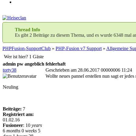
Thread Info
Es gibt 2 Beiträge zu diesem Thema, und es wurde 6348 mal a
PHPFusion-SupportClub
»
PHP-Fusion v7 Support
»
Allgemeine Sup
Wer ist hier? 1 Gäste
admin pw angeblich fehlerhaft
torty38
Geschrieben am 28.06.2017 00000006 11:24
Wollte neues pannel erstellen nun sagt er jede
Neuling
Beiträge:
7
Registriert am:
01.02.16
Fusioneer
:
10
years
6
months
0
weeks
5