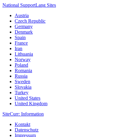
National Support
Lang
Sites
Austria
Czech Republic
Germany
Denmark
Spain
France
Iran
Lithuania
Norway
Poland
Romania
Russia
Sweden
Slovakia
Turkey
United States
United Kingdom
Site
Curr
: Information
Kontakt
Datenschutz
Impressum