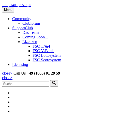
168
1408
6.515
0
Menu
Community
Clubforum
SupportClub
Das Team
Coming Soon...
Lizenzen
FSC 17&4
FSC V-Bank
FSC Lottosystem
FSC Scoresystem
Licensing
close
×
Call Us
+49 (1805) 01 29 59
close
×