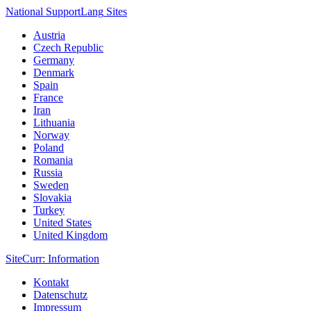
National Support
Lang
Sites
Austria
Czech Republic
Germany
Denmark
Spain
France
Iran
Lithuania
Norway
Poland
Romania
Russia
Sweden
Slovakia
Turkey
United States
United Kingdom
Site
Curr
: Information
Kontakt
Datenschutz
Impressum