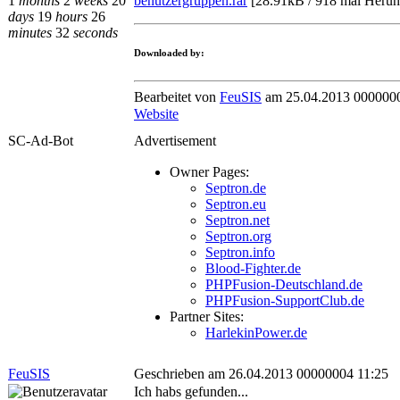
benutzergruppen.rar
[
28.91kB / 918 mal Herun
1
months
2
weeks
20
days
19
hours
26
minutes
32
seconds
Downloaded by:
Bearbeitet von
FeuSIS
am 25.04.2013 000000
Website
SC-Ad-Bot
Advertisement
Owner Pages:
Septron.de
Septron.eu
Septron.net
Septron.org
Septron.info
Blood-Fighter.de
PHPFusion-Deutschland.de
PHPFusion-SupportClub.de
Partner Sites:
HarlekinPower.de
FeuSIS
Geschrieben am 26.04.2013 00000004 11:25
Ich habs gefunden...