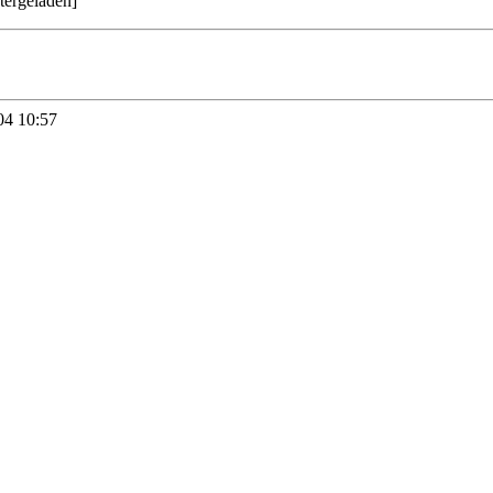
tergeladen
]
04 10:57