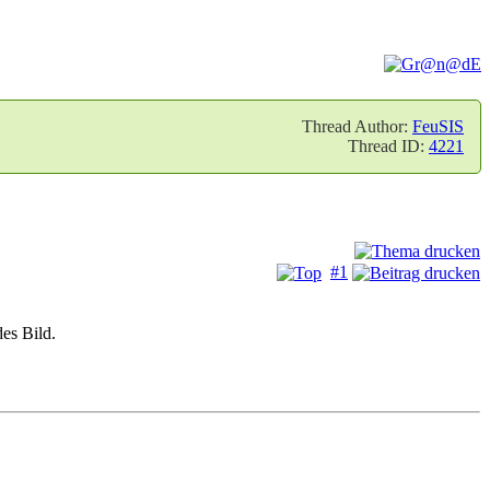
Thread Author:
FeuSIS
Thread ID:
4221
#1
es Bild.