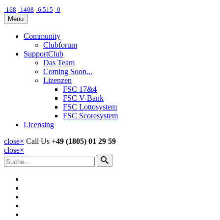
168
1408
6.515
0
Menu
Community
Clubforum
SupportClub
Das Team
Coming Soon...
Lizenzen
FSC 17&4
FSC V-Bank
FSC Lottosystem
FSC Scoresystem
Licensing
close
×
Call Us
+49 (1805) 01 29 59
close
×