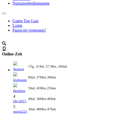
Nutzungsbedingungen
Guten Tag Gast
Login
Passwort vergessen?
Online-Zeit
1Tg.: 0:Std.:27:Min.:28Sek.
Septron
8Std.:37Min:39Sek.
klubraum
5Std.:45Min:25Sek.
Harlekin
4
4Std.:36Min:46Sek.
Day2015
5
3Std.:48Min:47Sek.
micha221