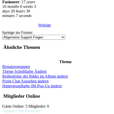
Fusioneer
:
17
years
10
months
0
weeks
3
days
20
hours
39
minutes
7
seconds
Website
Springe ins Forum:
Ähnliche Themen
Thema
Benutzergruppen
Theme Schriftfarbe Ändern
Reihenfolge der Bilder im Album ändern
Pcpin Chat Aussehen ändern
Hintergrundfarbe IM-Pop-Up ändern
Mitglieder Online
Gäste Online: 5 Mitglieder: 0
SupportClub
Besucher