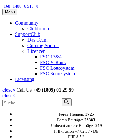
168
1408
6.515
0
Menu
Community
Clubforum
SupportClub
Das Team
Coming Soon...
Lizenzen
FSC 17&4
FSC V-Bank
FSC Lottosystem
FSC Scoresystem
Licensing
close
×
Call Us
+49 (1805) 01 29 59
close
×
Foren Themen:
3725
Foren Beiträge:
26383
Unbeantwortete Beiträge:
249
PHP-Fusion v7.02.07 - DE
PHP 8.5.3