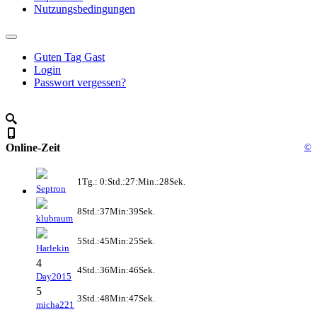
Nutzungsbedingungen
Guten Tag Gast
Login
Passwort vergessen?
Online-Zeit
©
1Tg.: 0:Std.:27:Min.:28Sek.
Septron
8Std.:37Min:39Sek.
klubraum
5Std.:45Min:25Sek.
Harlekin
4
4Std.:36Min:46Sek.
Day2015
5
3Std.:48Min:47Sek.
micha221