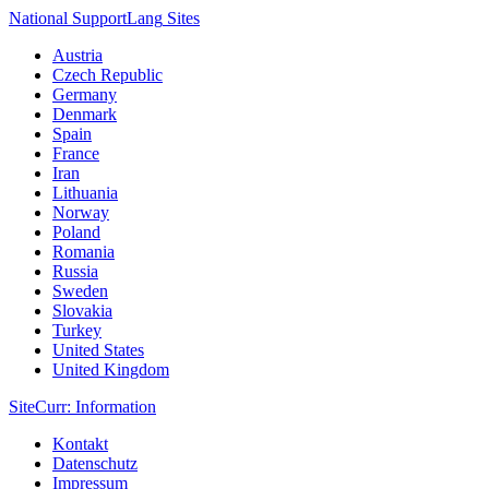
National Support
Lang
Sites
Austria
Czech Republic
Germany
Denmark
Spain
France
Iran
Lithuania
Norway
Poland
Romania
Russia
Sweden
Slovakia
Turkey
United States
United Kingdom
Site
Curr
: Information
Kontakt
Datenschutz
Impressum