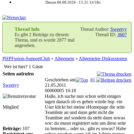
Datum 06.08.2026 -
13:21:14
Uhr
Thread Info
Thread Author:
Sweetyy
Es gibt 2 Beiträge zu diesem
Thread ID:
3607
Thema, und es wurde 2877 mal
angesehen.
PHPFusion-SupportClub
»
Allgemein
»
Allgemeine Diskussionen
Wer ist hier? 1 Gäste
Seiten aufrufen
Geschrieben am
#1
Sweetyy
21.05.2011
00000005 16:18
Hallo, ich suche nun schon seiht einigen
tagen danach ob es gehen würde bsp. ein
Mitglied
User klickt bei meine rHomepage die seite
Teamliste an und dann geht nicht die
Teamliste auf sondern da steht dann sowas
wie: du musst registriert sein um diese seite
Beiträge:
107
zu betreten... oder so.. gibt es sowas? Habe
Registriert am:
schon gesehen wenn ich im Admin menue-