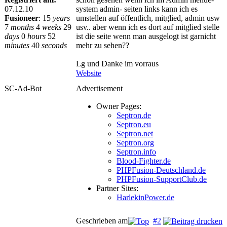
07.12.10
system admin- seiten links kann ich es
Fusioneer
:
15
years
umstellen auf öffentlich, mitglied, admin usw
7
months
4
weeks
29
usv.. aber wenn ich es dort auf mitglied stelle
days
0
hours
52
ist die seite wenn man ausgelogt ist garnicht
minutes
40
seconds
mehr zu sehen??
Lg und Danke im vorraus
Website
SC-Ad-Bot
Advertisement
Owner Pages:
Septron.de
Septron.eu
Septron.net
Septron.org
Septron.info
Blood-Fighter.de
PHPFusion-Deutschland.de
PHPFusion-SupportClub.de
Partner Sites:
HarlekinPower.de
Geschrieben am
#2