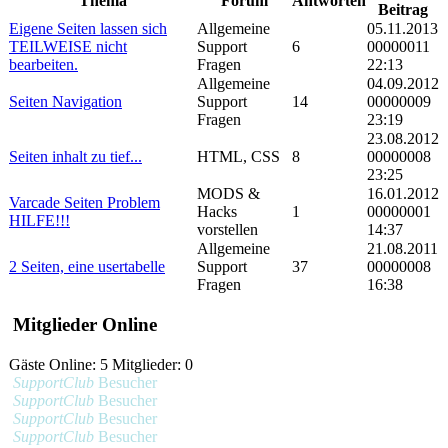
Thema
Forum
Antworten
Beitrag
Eigene Seiten lassen sich
Allgemeine
05.11.2013
TEILWEISE nicht
Support
6
00000011
bearbeiten.
Fragen
22:13
Allgemeine
04.09.2012
Seiten Navigation
Support
14
00000009
Fragen
23:19
23.08.2012
Seiten inhalt zu tief...
HTML, CSS
8
00000008
23:25
MODS &
16.01.2012
Varcade Seiten Problem
Hacks
1
00000001
HILFE!!!
vorstellen
14:37
Allgemeine
21.08.2011
2 Seiten, eine usertabelle
Support
37
00000008
Fragen
16:38
Mitglieder Online
Gäste Online: 5 Mitglieder: 0
SupportClub
Besucher
SupportClub
Besucher
SupportClub
Besucher
SupportClub
Besucher