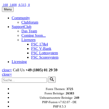
168
1408
6.515
0
Menu
Community
Clubforum
SupportClub
Das Team
Coming Soon...
Lizenzen
FSC 17&4
FSC V-Bank
FSC Lottosystem
FSC Scoresystem
Licensing
close
×
Call Us
+49 (1805) 01 29 59
close
×
Foren Themen:
3725
Foren Beiträge:
26383
Unbeantwortete Beiträge:
249
PHP-Fusion v7.02.07 - DE
PHP 8.5.3