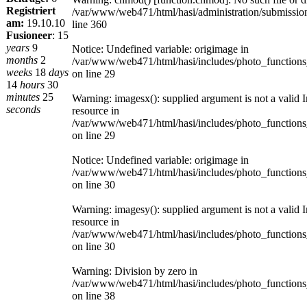
Registriert
/var/www/web471/html/hasi/administration/submissio
am:
19.10.10
line 360
Fusioneer
:
15
years
9
Notice: Undefined variable: origimage in
months
2
/var/www/web471/html/hasi/includes/photo_functions
weeks
18
days
on line 29
14
hours
30
minutes
25
Warning: imagesx(): supplied argument is not a valid 
seconds
resource in
/var/www/web471/html/hasi/includes/photo_functions
on line 29
Notice: Undefined variable: origimage in
/var/www/web471/html/hasi/includes/photo_functions
on line 30
Warning: imagesy(): supplied argument is not a valid 
resource in
/var/www/web471/html/hasi/includes/photo_functions
on line 30
Warning: Division by zero in
/var/www/web471/html/hasi/includes/photo_functions
on line 38