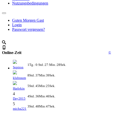
Nutzungsbedingungen
Guten Morgen Gast
Login
Passwort vergessen?
Online-Zeit
©
1Tg.: 0:Std.:27:Min.:28Sek.
Septron
8Std.:37Min:39Sek.
klubraum
5Std.:45Min:25Sek.
Harlekin
4
4Std.:36Min:46Sek.
Day2015
5
3Std.:48Min:47Sek.
micha221