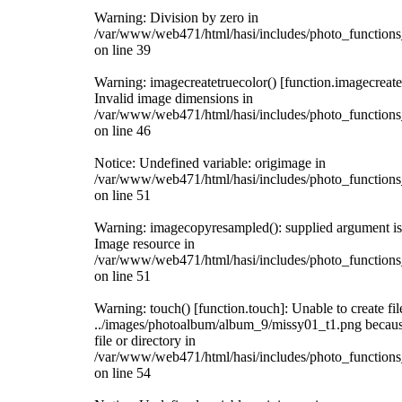
Warning: Division by zero in
/var/www/web471/html/hasi/includes/photo_functions
on line 39
Warning: imagecreatetruecolor() [function.imagecreate
Invalid image dimensions in
/var/www/web471/html/hasi/includes/photo_functions
on line 46
Notice: Undefined variable: origimage in
/var/www/web471/html/hasi/includes/photo_functions
on line 51
Warning: imagecopyresampled(): supplied argument is 
Image resource in
/var/www/web471/html/hasi/includes/photo_functions
on line 51
Warning: touch() [function.touch]: Unable to create fil
../images/photoalbum/album_9/missy01_t1.png becau
file or directory in
/var/www/web471/html/hasi/includes/photo_functions
on line 54