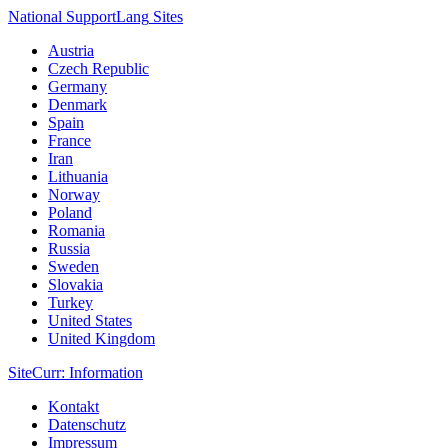
National Support
Lang
Sites
Austria
Czech Republic
Germany
Denmark
Spain
France
Iran
Lithuania
Norway
Poland
Romania
Russia
Sweden
Slovakia
Turkey
United States
United Kingdom
Site
Curr
: Information
Kontakt
Datenschutz
Impressum