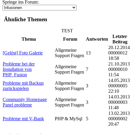
Springe ins Forum:
Ähnliche Themen
TEST
Letzter
Thema
Forum
Antworten
Beitrag
20.12.2014
Allgemeine
[Gelöst] Foto Galerie
13
00000012
Support Fragen
18:58
Probleme bei der
21.10.2013
Allgemeine
Installation von
7
00000010
Support Fragen
PHP_Fusion
11:54
14.05.2013
Probleme mit Backup
Allgemeine
3
00000005
zurückspielen
Support Fragen
22:10
14.03.2013
Community Homepage
Allgemeine
3
00000003
Panel probleme
Support Fragen
11:48
13.02.2013
Probleme mit V-Bank
PHP & MySql
5
00000002
20:47