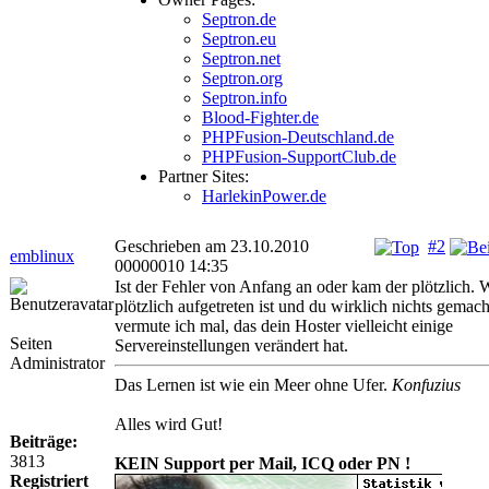
Septron.de
Septron.eu
Septron.net
Septron.org
Septron.info
Blood-Fighter.de
PHPFusion-Deutschland.de
PHPFusion-SupportClub.de
Partner Sites:
HarlekinPower.de
Geschrieben am 23.10.2010
#2
emblinux
00000010 14:35
Ist der Fehler von Anfang an oder kam der plötzlich. 
plötzlich aufgetreten ist und du wirklich nichts gemach
vermute ich mal, das dein Hoster vielleicht einige
Seiten
Servereinstellungen verändert hat.
Administrator
Das Lernen ist wie ein Meer ohne Ufer.
Konfuzius
Alles wird Gut!
Beiträge:
3813
KEIN Support per Mail, ICQ oder PN !
Registriert