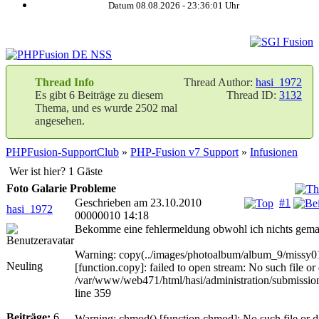
Datum 08.08.2026 -
23:36:02
Uhr
Thread Info
Thread Author:
hasi_1972
Es gibt 6 Beiträge zu diesem
Thread ID:
3132
Thema, und es wurde 2502 mal
angesehen.
PHPFusion-SupportClub
»
PHP-Fusion v7 Support
»
Infusionen
Wer ist hier? 1 Gäste
Foto Galarie Probleme
Geschrieben am 23.10.2010
#1
hasi_1972
00000010 14:18
Bekomme eine fehlermeldung obwohl ich nichts gema
Warning: copy(../images/photoalbum/album_9/missy0
Neuling
[function.copy]: failed to open stream: No such file or 
/var/www/web471/html/hasi/administration/submissio
line 359
Beiträge:
6
Warning: chmod() [function.chmod]: No such file or di