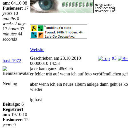
am:
04.10.08
Fusioneer
:
17
years
10
months
0
weeks
2
days
17
hours
37
minutes
44
seconds
Website
Geschrieben am 23.10.2010
#3
hasi_1972
00000010 14:58
ja er kam ganz plötzlich
er fehler tritt auf wenn ich auf foto veröffendlichen ge
Neuling
aber wenn ich ein neues album anlege dann geht es k
wieder
lg hasi
Beiträge:
6
Registriert
am:
19.10.10
Fusioneer
:
15
years
9