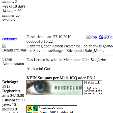
months
2
weeks
18
days
14
hours
30
minutes
25
seconds
Geschrieben am 23.10.2010
#4
emblinux
00000010 15:22
Dann frag doch deinen Hoster mal, ob er etwas geände
den Servereinstellungen. Stichpunkt Safe_Mode.
Seiten
Das Lernen ist wie ein Meer ohne Ufer.
Konfuzius
Administrator
Alles wird Gut!
KEIN Support per Mail, ICQ oder PN !
Beiträge:
3813
Registriert
am:
04.10.08
Fusioneer
:
17
years
10
months
0