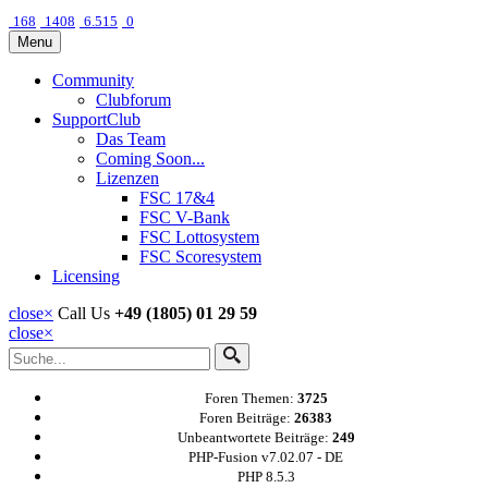
168
1408
6.515
0
Menu
Community
Clubforum
SupportClub
Das Team
Coming Soon...
Lizenzen
FSC 17&4
FSC V-Bank
FSC Lottosystem
FSC Scoresystem
Licensing
close
×
Call Us
+49 (1805) 01 29 59
close
×
Foren Themen:
3725
Foren Beiträge:
26383
Unbeantwortete Beiträge:
249
PHP-Fusion v7.02.07 - DE
PHP 8.5.3