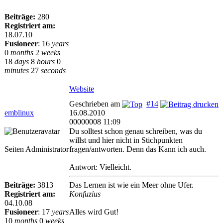
Beiträge:
280
Registriert am:
18.07.10
Fusioneer
:
16
years
0
months
2
weeks
18
days
8
hours
0
minutes
27
seconds
Website
Geschrieben am
#14
emblinux
16.08.2010
00000008 11:09
Du solltest schon genau schreiben, was du
willst und hier nicht in Stichpunkten
Seiten Administrator
fragen/antworten. Denn das Kann ich auch.
Antwort: Vielleicht.
Beiträge:
3813
Das Lernen ist wie ein Meer ohne Ufer.
Registriert am:
Konfuzius
04.10.08
Fusioneer
:
17
years
Alles wird Gut!
10
months
0
weeks