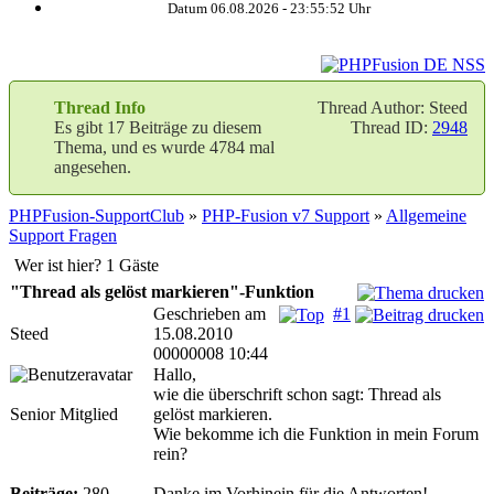
Datum 06.08.2026 -
23:55:53
Uhr
Thread Info
Thread Author: Steed
Es gibt 17 Beiträge zu diesem
Thread ID:
2948
Thema, und es wurde 4784 mal
angesehen.
PHPFusion-SupportClub
»
PHP-Fusion v7 Support
»
Allgemeine
Support Fragen
Wer ist hier? 1 Gäste
"Thread als gelöst markieren"-Funktion
Geschrieben am
#1
Steed
15.08.2010
00000008 10:44
Hallo,
wie die überschrift schon sagt: Thread als
Senior Mitglied
gelöst markieren.
Wie bekomme ich die Funktion in mein Forum
rein?
Beiträge:
280
Danke im Vorhinein für die Antworten!