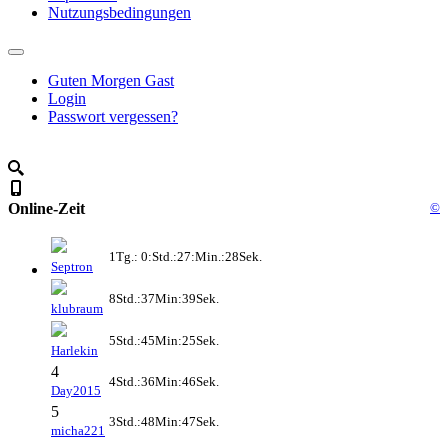
Nutzungsbedingungen
Guten Morgen Gast
Login
Passwort vergessen?
Online-Zeit
©
1Tg.: 0:Std.:27:Min.:28Sek.
Septron
8Std.:37Min:39Sek.
klubraum
5Std.:45Min:25Sek.
Harlekin
4
4Std.:36Min:46Sek.
Day2015
5
3Std.:48Min:47Sek.
micha221