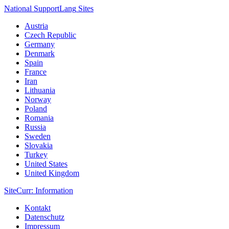
National Support
Lang
Sites
Austria
Czech Republic
Germany
Denmark
Spain
France
Iran
Lithuania
Norway
Poland
Romania
Russia
Sweden
Slovakia
Turkey
United States
United Kingdom
Site
Curr
: Information
Kontakt
Datenschutz
Impressum