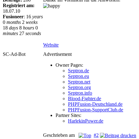
Registriert am:
18.07.10
Fusioneer
:
16
years
0
months
2
weeks
18
days
8
hours
0
minutes
27
seconds
Website
SC-Ad-Bot
Advertisement
Owner Pages:
Septron.de
Septron.eu
Septron.net
Septron.org
Septron.info
Blood-Fighter.de
PHPFusion-Deutschland.de
PHPFusion-SupportClub.de
Partner Sites:
HarlekinPower.de
Geschrieben am
#2