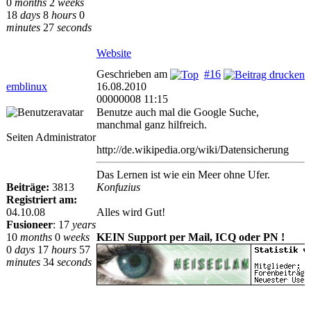
0
months
2
weeks
18
days
8
hours
0
minutes
27
seconds
Website
Geschrieben am
#16
emblinux
16.08.2010
00000008 11:15
Benutze auch mal die Google Suche,
manchmal ganz hilfreich.
Seiten Administrator
http://de.wikipedia.org/wiki/Datensicherung
Das Lernen ist wie ein Meer ohne Ufer.
Beiträge:
3813
Konfuzius
Registriert am:
04.10.08
Alles wird Gut!
Fusioneer
:
17
years
10
months
0
weeks
KEIN Support per Mail, ICQ oder PN !
0
days
17
hours
57
minutes
34
seconds