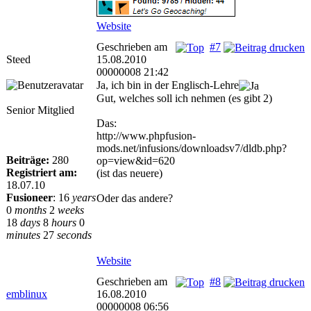
Website
Geschrieben am
#7
Steed
15.08.2010
00000008 21:42
Ja, ich bin in der Englisch-Lehre
Gut, welches soll ich nehmen (es gibt 2)
Senior Mitglied
Das:
http://www.phpfusion-
mods.net/infusions/downloadsv7/dldb.php?
Beiträge:
280
op=view&id=620
Registriert am:
(ist das neuere)
18.07.10
Fusioneer
:
16
years
Oder das andere?
0
months
2
weeks
18
days
8
hours
0
minutes
27
seconds
Website
Geschrieben am
#8
emblinux
16.08.2010
00000008 06:56