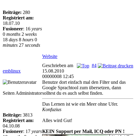
Beiträge:
280
Registriert am:
18.07.10
Fusioneer
:
16
years
0
months
2
weeks
18
days
8
hours
0
minutes
27
seconds
Website
Geschrieben am
#4
emblinux
15.08.2010
00000008 12:45
Benutze dort einfach mal den Filter und das
Google Sprachtool zum übersetzen, dann
Seiten Administrator
solltest du es auch selbst finden.
Das Lernen ist wie ein Meer ohne Ufer.
Konfuzius
Beiträge:
3813
Registriert am:
Alles wird Gut!
04.10.08
Fusioneer
:
17
years
KEIN Support per Mail, ICQ oder PN !