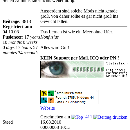
Seiten Administrator
nichts weiter übrig.
Ausserdem sind solche Mods nicht gerade
groß, von daher sollte es gar nicht groß ins
Beiträge:
3813
Gewicht fallen.
Registriert am:
04.10.08
Das Lernen ist wie ein Meer ohne Ufer.
Fusioneer
:
17
years
Konfuzius
10
months
0
weeks
0
days
17
hours
57
Alles wird Gut!
minutes
34
seconds
KEIN Support per Mail, ICQ oder PN !
Website
Geschrieben am
#11
Steed
16.08.2010
00000008 10:13