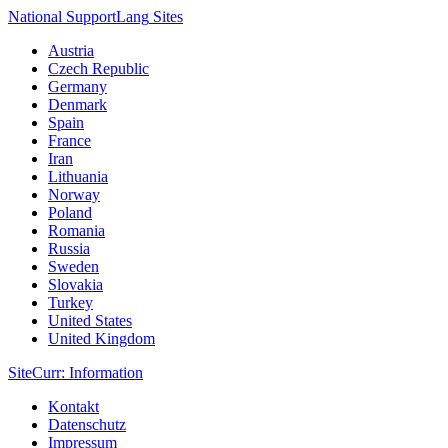
National Support
Lang
Sites
Austria
Czech Republic
Germany
Denmark
Spain
France
Iran
Lithuania
Norway
Poland
Romania
Russia
Sweden
Slovakia
Turkey
United States
United Kingdom
Site
Curr
: Information
Kontakt
Datenschutz
Impressum