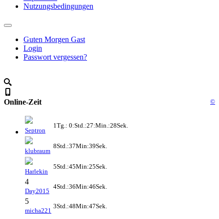
Nutzungsbedingungen
Guten Morgen Gast
Login
Passwort vergessen?
Online-Zeit
©
1Tg.: 0:Std.:27:Min.:28Sek.
Septron
8Std.:37Min:39Sek.
klubraum
5Std.:45Min:25Sek.
Harlekin
4
4Std.:36Min:46Sek.
Day2015
5
3Std.:48Min:47Sek.
micha221