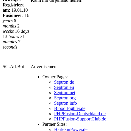
Kann mir da jemand helfen?
Registriert
am:
19.01.10
Fusioneer
:
16
years
6
months
2
weeks
16
days
13
hours
31
minutes
7
seconds
SC-Ad-Bot
Advertisement
Owner Pages:
Septron.de
Septron.eu
Septron.net
Septron.org
Septron.info
Blood-Fighter.de
PHPFusion-Deutschland.de
PHPFusion-SupportClub.de
Partner Sites:
HarlekinPower.de