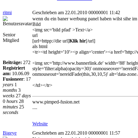
ritmi
Geschrieben am 22.01.2010 00000001 11:42
wenn du ein baner werbung panel haben wilst sihe im
Bild
<img src='bild pfad' >Text</a>
Senior
url
Mitglied
[url=httpp://die url]
Klik hir
[/url]
als html
<tr><td height='10'><p align='center'><a href='http:/
Beiträge:
272
<img src='http://www.bannerlink.de' width='88' height
Registriert
style='filter:alpha(opacity=30)' onmouseover='nereidF
am:
10.06.09
onmouseout='nereidFade(this,30,10,5)' alt='data-zone
Fusioneer
:
17
years
1
</td></tr>
months
3
weeks
27
days
0
hours
28
www.pimped-fusion.net
minutes
25
....
seconds
Website
Bigeye
Geschrieben am 22.01.2010 00000001 11:57