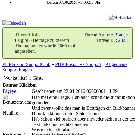
Datum 07.08.2026 -
3:00:55
Uhr
Thread Info
Thread Author:
Bigeye
Es gibt 6 Beiträge zu diesem
Thread ID:
2323
Thema, und es wurde 2665 mal
angesehen.
PHPFusion-SupportClub
»
PHP-Fusion v7 Support
»
Allgemeine
Support Fragen
Wer ist hier? 1 Gäste
Banner Klickbar
Bigeye
Geschrieben am 22.01.2010 00000001 11:29
Hab mal eine Frage. Hab auch schon die suchfunktion 
gefunden.
Und zwar wollte das man in Beiträgen ein Bild/bann
Neuling
Draufklickt und zu der Seite kommt.
Hab schon viel probiert aber rntweder steht nur der tex
Text links und rechts daneben.
Was mache ich falsch?
Beiträge:
7