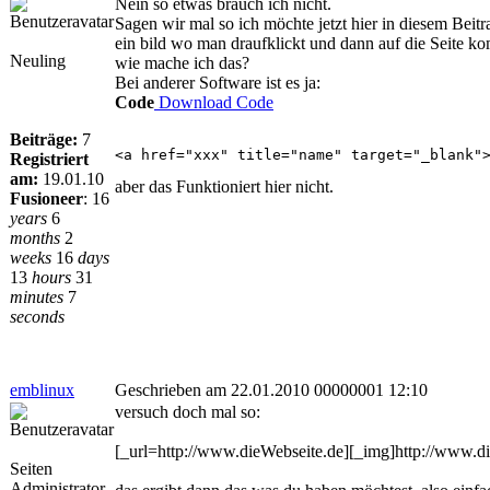
Nein so etwas brauch ich nicht.
Sagen wir mal so ich möchte jetzt hier in diesem Beit
ein bild wo man draufklickt und dann auf die Seite k
Neuling
wie mache ich das?
Bei anderer Software ist es ja:
Code
Download Code
Beiträge:
7
<a href="xxx" title="name" target="_blank"
Registriert
am:
19.01.10
aber das Funktioniert hier nicht.
Fusioneer
:
16
years
6
months
2
weeks
16
days
13
hours
31
minutes
7
seconds
emblinux
Geschrieben am 22.01.2010 00000001 12:10
versuch doch mal so:
[_url=http://www.dieWebseite.de][_img]http://www.die
Seiten
Administrator