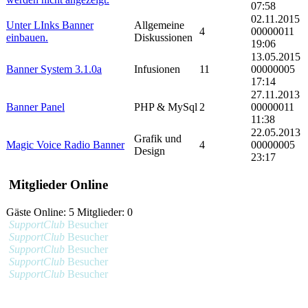
07:58
02.11.2015
Unter LInks Banner
Allgemeine
4
00000011
einbauen.
Diskussionen
19:06
13.05.2015
Banner System 3.1.0a
Infusionen
11
00000005
17:14
27.11.2013
Banner Panel
PHP & MySql
2
00000011
11:38
22.05.2013
Grafik und
Magic Voice Radio Banner
4
00000005
Design
23:17
Mitglieder Online
Gäste Online: 5 Mitglieder: 0
SupportClub
Besucher
SupportClub
Besucher
SupportClub
Besucher
SupportClub
Besucher
SupportClub
Besucher