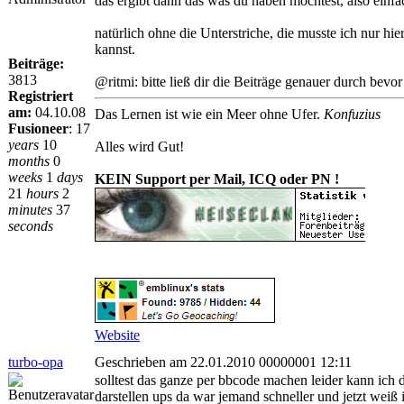
das ergibt dann das was du haben möchtest, also einf
natürlich ohne die Unterstriche, die musste ich nur hi
kannst.
Beiträge:
3813
@ritmi: bitte ließ dir die Beiträge genauer durch bevor
Registriert
am:
04.10.08
Das Lernen ist wie ein Meer ohne Ufer.
Konfuzius
Fusioneer
:
17
years
10
Alles wird Gut!
months
0
weeks
1
days
KEIN Support per Mail, ICQ oder PN !
21
hours
2
minutes
37
seconds
Website
turbo-opa
Geschrieben am 22.01.2010 00000001 12:11
solltest das ganze per bbcode machen leider kann ich d
darstellen ups da war jemand schneller und jetzt weiß 