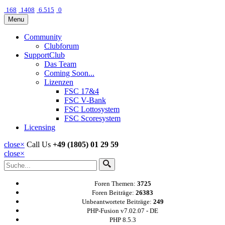
168
1408
6.515
0
Menu
Community
Clubforum
SupportClub
Das Team
Coming Soon...
Lizenzen
FSC 17&4
FSC V-Bank
FSC Lottosystem
FSC Scoresystem
Licensing
close
×
Call Us
+49 (1805) 01 29 59
close
×
Foren Themen:
3725
Foren Beiträge:
26383
Unbeantwortete Beiträge:
249
PHP-Fusion v7.02.07 - DE
PHP 8.5.3