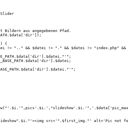
;
Slider
 mit Bildern aus angegebenen Pfad.
.$data['dir']);
$handle)) {
&& $datei != "." && $datei != "index.php" && $date
ata['dir'].$datei."'";
H.$data['dir'].$datei;
data['dir'].$datei."'";
i.'",pics'.$i.',"slideshow'.$i.'",'.$data['pic_max_w']
ow".$i."'><img src='".$first_img."' alt='Pic not foun