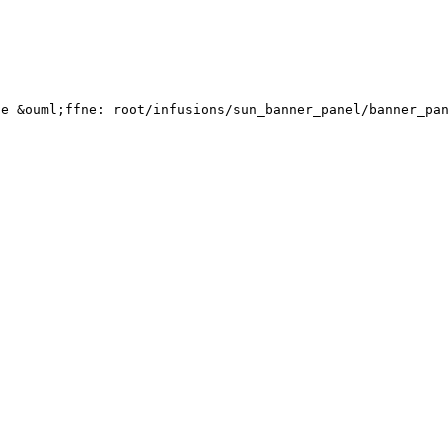
te &ouml;ffne: root/infusions/sun_banner_panel/bann