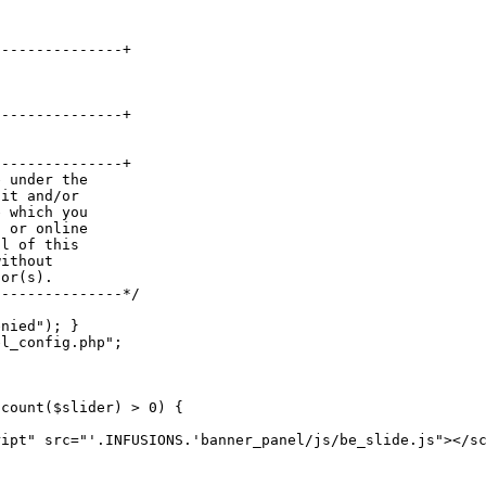
---------------+
---------------+
---------------+
e under the
 it and/or
e which you
t or online
al of this
without
hor(s).
---------------*/
enied"); }
el_config.php";
 count($slider) > 0) {
t" src="'.INFUSIONS.'banner_panel/js/be_slide.js"></sc