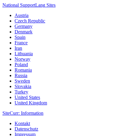
National Support
Lang
Sites
Austria
Czech Republic
Germany
Denmark
Spain
France
Iran
Lithuania
Norway
Poland
Romania
Russia
Sweden
Slovakia
Turkey
United States
United Kingdom
Site
Curr
: Information
Kontakt
Datenschutz
Impressum