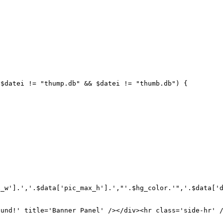
i != "thump.db" && $datei != "thumb.db") {
.','.$data['pic_max_h'].',"'.$hg_color.'",'.$data['daue
d!' title='Banner Panel' /></div><hr class='side-hr' /