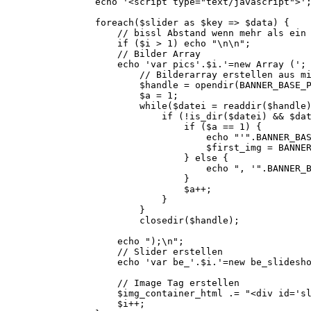
echo '<script type="text/javascript">'
foreach($slider as $key => $data) {
// bissl Abstand wenn mehr als ein 
if ($i > 1) echo "\n\n";
// Bilder Array
echo 'var pics'.$i.'=new Array (';
// Bilderarray erstellen aus
$handle = opendir(BANNER_BASE_PATH
$a = 1;
while($datei = readdir(
if (!is_dir($datei) && $datei != ".." 
if ($a == 1) {
echo "'".BANNER_BASE_PATH.$d
$first_img = BANNER_BASE_PAT
} else {
echo ", '".BANNER_BASE_PATH.$
}
$a++;
}
}
closedir($handle);
echo ");\n";
// Slider erstellen
echo 'var be_'.$i.'=new be_slideshow("'.$
// Image Tag erstellen
$img_container_html .= "<div id='slidesh
$i++;