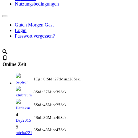
Nutzungsbedingungen
Guten Morgen Gast
Login
Passwort vergessen?
Online-Zeit
1Tg.: 0:Std.:27:Min.:28Sek.
Septron
8Std.:37Min:39Sek.
klubraum
5Std.:45Min:25Sek.
Harlekin
4
4Std.:36Min:46Sek.
Day2015
5
3Std.:48Min:47Sek.
micha221