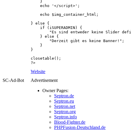
}
echo '</script>';
echo $img_container_html;
} else {
if (iSUPERADMIN) {
"Es sind entweder keine Slider definier
} else {
"Derzeit gibt es keine Banner!";
}
}
closetable();
?>
Website
SC-Ad-Bot
Advertisement
Owner Pages:
Septron.de
Septron.eu
Septron.net
Septron.org
Septron.info
Blood-Fighter.de
PHPFusion-Deutschland.de