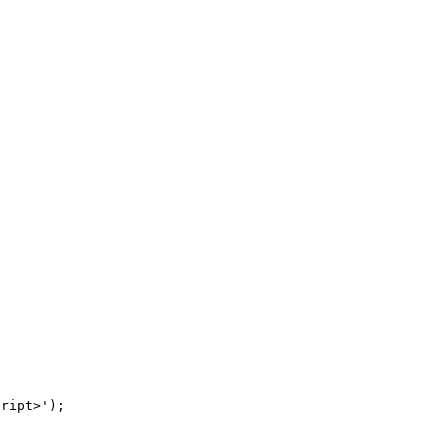
ript>');