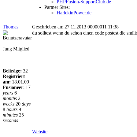
PHPFusion-SupportClub.de
Partner Sites:
HarlekinPower.de
Thomas
Geschrieben am 27.11.2013 00000011 11:38
du solltest wenn du schon einen code postest die smili
Jung Mitglied
Beiträge:
32
Registriert
am:
18.01.09
Fusioneer
:
17
years
6
months
2
weeks
20
days
8
hours
9
minutes
25
seconds
Website