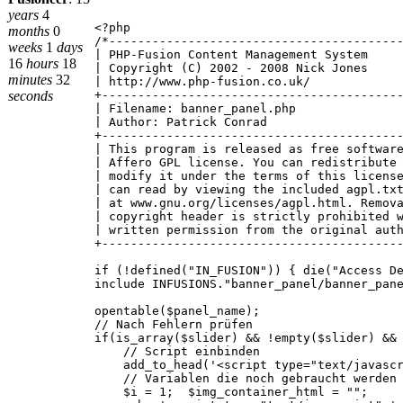
years
4
<?php
months
0
/*----------------------------------------
weeks
1
days
| PHP-Fusion Content Management System
16
hours
18
| Copyright (C) 2002 - 2008 Nick Jones
minutes
32
| http://www.php-fusion.co.uk/
seconds
+-----------------------------------------
| Filename: banner_panel.php
| Author: Patrick Conrad
+-----------------------------------------
| This program is released as free softwar
| Affero GPL license. You can redistribute
| modify it under the terms of this licens
| can read by viewing the included agpl.tx
| at www.gnu.org/licenses/agpl.html. Remov
| copyright header is strictly prohibited 
| written permission from the original aut
+-----------------------------------------
if (!defined("IN_FUSION")) { die("Access D
include INFUSIONS."banner_panel/banner_pan
opentable($panel_name);
// Nach Fehlern prüfen
if(is_array($slider) && !empty($slider) &&
// Script einbinden
add_to_head('<script type="text/javascrip
// Variablen die noch gebraucht werden
$i = 1; $img_container_html = "";