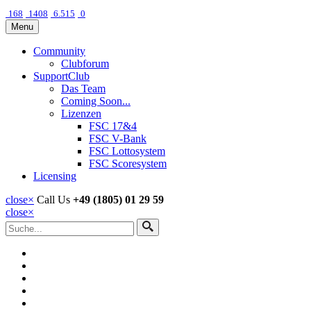
168
1408
6.515
0
Menu
Community
Clubforum
SupportClub
Das Team
Coming Soon...
Lizenzen
FSC 17&4
FSC V-Bank
FSC Lottosystem
FSC Scoresystem
Licensing
close
×
Call Us
+49 (1805) 01 29 59
close
×