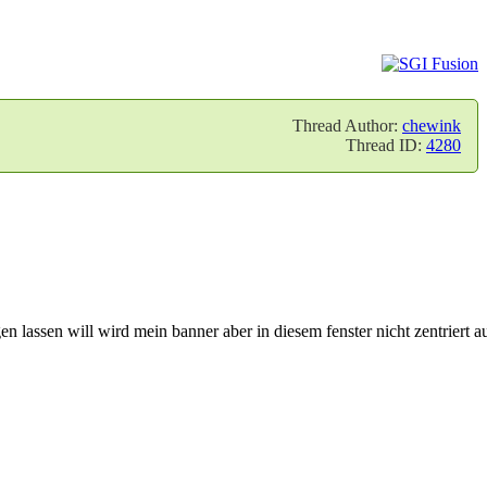
Thread Author:
chewink
Thread ID:
4280
n lassen will wird mein banner aber in diesem fenster nicht zentriert a