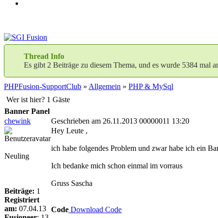
Thread Info
Es gibt 2 Beiträge zu diesem Thema, und es wurde 5384 mal a
PHPFusion-SupportClub
»
Allgemein
»
PHP & MySql
Wer ist hier? 1 Gäste
Banner Panel
chewink
Geschrieben am 26.11.2013 00000011 13:20
Hey Leute ,
ich habe folgendes Problem und zwar habe ich ein Banne
Neuling
Ich bedanke mich schon einmal im vorraus
Gruss Sascha
Beiträge:
1
Registriert
am:
07.04.13
Code
Download Code
Fusioneer
:
13