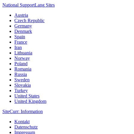
National Support
Lang
Sites
Austria
Czech Republic
Germany
Denmark
Spain
France
Iran
Lithuania
Norway
Poland
Romania
Russia
Sweden
Slovakia
Turkey
United States
United Kingdom
Site
Curr
: Information
Kontakt
Datenschutz
Impressum