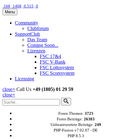
168
1408
6.515
0
Menu
Community
Clubforum
SupportClub
Das Team
Coming Soon...
Lizenzen
FSC 17&4
FSC V-Bank
FSC Lottosystem
FSC Scoresystem
Licensing
close
×
Call Us
+49 (1805) 01 29 59
close
×
Foren Themen:
3725
Foren Beiträge:
26383
Unbeantwortete Beiträge:
249
PHP-Fusion v7.02.07 - DE
PHP 8.5.3