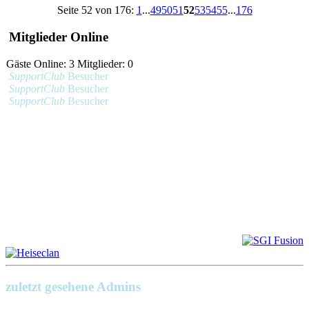
Seite 52 von 176:
1
...
49
50
51
52
53
54
55
...
176
Mitglieder Online
Gäste Online: 3 Mitglieder: 0
SupportClub
Besucher
SupportClub
Besucher
SupportClub
Besucher
zuletzt gesehene Admins