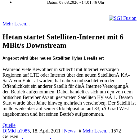
Datum 08.08.2026 -
14:01:46
Uhr
Mehr Lesen...
Hetan startet Satelliten-Internet mit 6
MBit/s Downstream
Angebot wird über neuen Satelliten Hylas 1 realisiert
Während viele Bewohner in schlecht mit Internet versorgen
Regionen auf LTE oder Internet über den neuen SatellitenÂ KA-
SatÂ von Eutelsat warten, hat nahezu unbeachtet von der
Öffentlichkeit ein anderer Satellit für dieÂ Internet-VersorgungÂ
den Betrieb aufgenommen. Dabei handelt es sich um den von dem
britischen Betreiber Avanti gestarteten Satelliten HylasÂ 1. Dessen
Start wurde über Jahre hinweg mehrfach verschoben. Der Satellit ist
mittlerweile aber auf seiner Orbitalposition auf 33,5Â Grad West
angekommen und hat seinen Betrieb aufgenommen.
Quelle
DjMicha1985
,
18. April 2011
|
News
|
#
Mehr Lesen...
1572
Gelesen |
Read More...
Print