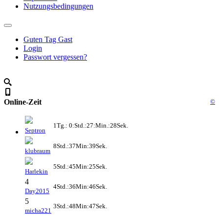
Nutzungsbedingungen
Guten Tag Gast
Login
Passwort vergessen?
Online-Zeit
©
1Tg.: 0:Std.:27:Min.:28Sek.
Septron
8Std.:37Min:39Sek.
klubraum
5Std.:45Min:25Sek.
Harlekin
4
4Std.:36Min:46Sek.
Day2015
5
3Std.:48Min:47Sek.
micha221