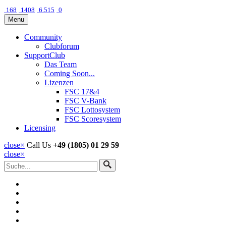
168
1408
6.515
0
Menu
Community
Clubforum
SupportClub
Das Team
Coming Soon...
Lizenzen
FSC 17&4
FSC V-Bank
FSC Lottosystem
FSC Scoresystem
Licensing
close
×
Call Us
+49 (1805) 01 29 59
close
×