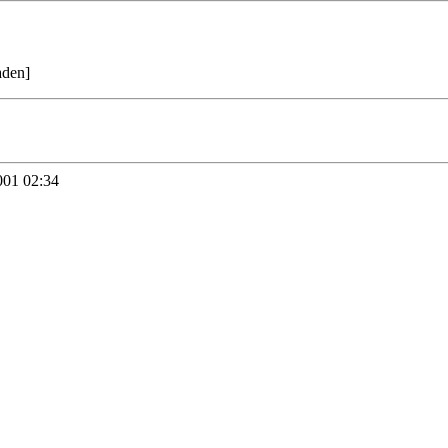
aden
]
01 02:34