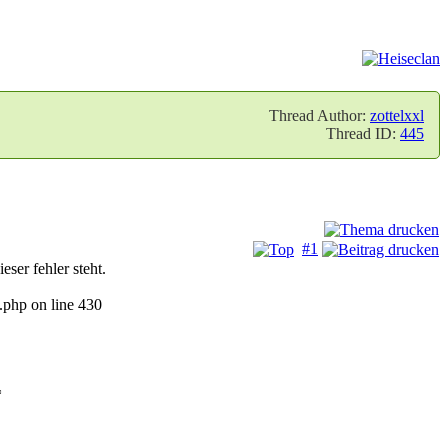
Thread Author:
zottelxxl
Thread ID:
445
#1
eser fehler steht.
.php on line 430
*