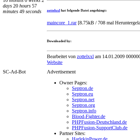
10
months
0
weeks
2
days
20
hours
57
zottelxxl
hat folgende Datei angehängt:
minutes
49
seconds
maincore_1.rar
[
8.75kB / 708 mal Heruntergel
Downloaded by:
Bearbeitet von
zottelxxl
am 14.01.2009 000000
Website
SC-Ad-Bot
Advertisement
Owner Pages:
Septron.de
Septron.eu
Septron.net
Septron.org
Septron.info
Blood-Fighter.de
PHPFusion-Deutschland.de
PHPFusion-SupportClub.de
Partner Sites:
HarlekinPower.de