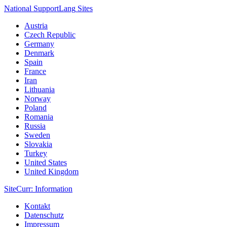
National Support
Lang
Sites
Austria
Czech Republic
Germany
Denmark
Spain
France
Iran
Lithuania
Norway
Poland
Romania
Russia
Sweden
Slovakia
Turkey
United States
United Kingdom
Site
Curr
: Information
Kontakt
Datenschutz
Impressum