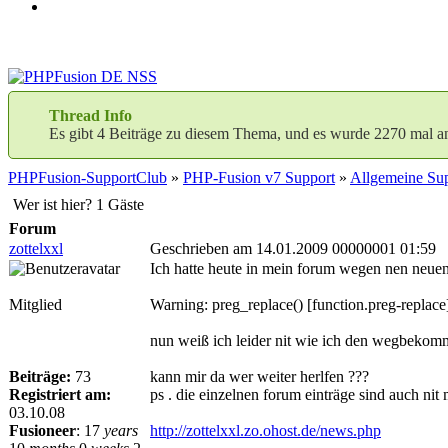
Thread Info
Es gibt 4 Beiträge zu diesem Thema, und es wurde 2270 mal a
PHPFusion-SupportClub
»
PHP-Fusion v7 Support
»
Allgemeine Sup
Wer ist hier? 1 Gäste
Forum
zottelxxl
Geschrieben am 14.01.2009 00000001 01:59
Ich hatte heute in mein forum wegen nen neuen t
Mitglied
Warning: preg_replace() [function.preg-replace
nun weiß ich leider nit wie ich den wegbekom
Beiträge:
73
kann mir da wer weiter herlfen ???
Registriert am:
ps . die einzelnen forum einträge sind auch ni
03.10.08
Fusioneer
:
17
years
http://zottelxxl.zo.ohost.de/news.php