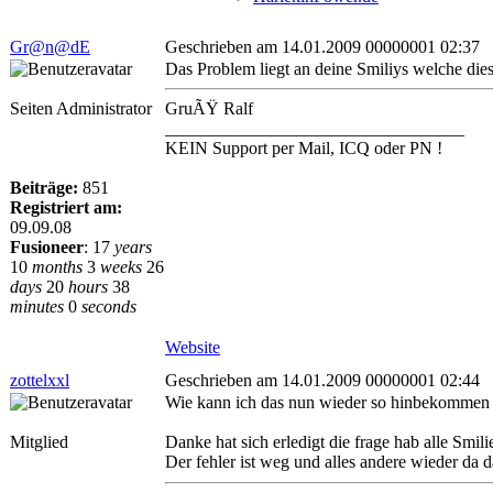
Gr@n@dE
Geschrieben am 14.01.2009 00000001 02:37
Das Problem liegt an deine Smiliys welche dies
Seiten Administrator
GruÃŸ Ralf
__________________________________
KEIN Support per Mail, ICQ oder PN !
Beiträge:
851
Registriert am:
09.09.08
Fusioneer
:
17
years
10
months
3
weeks
26
days
20
hours
38
minutes
0
seconds
Website
zottelxxl
Geschrieben am 14.01.2009 00000001 02:44
Wie kann ich das nun wieder so hinbekommen we
Mitglied
Danke hat sich erledigt die frage hab alle Smil
Der fehler ist weg und alles andere wieder da