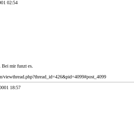
01 02:54
Bei mir funzt es.
rum/viewthread.php?thread_id=426&pid=4099#post_4099
0001 18:57