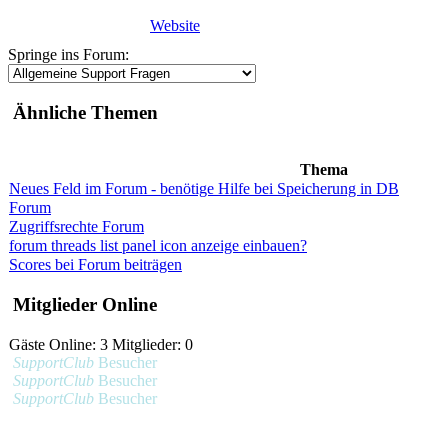
Website
Springe ins Forum:
Ähnliche Themen
Thema
Neues Feld im Forum - benötige Hilfe bei Speicherung in DB
Forum
Zugriffsrechte Forum
forum threads list panel icon anzeige einbauen?
Scores bei Forum beiträgen
Mitglieder Online
Gäste Online: 3 Mitglieder: 0
SupportClub
Besucher
SupportClub
Besucher
SupportClub
Besucher