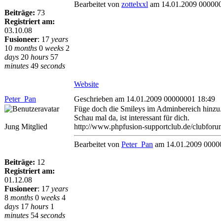
Bearbeitet von
zottelxxl
am 14.01.2009 000000
Beiträge:
73
Registriert am:
03.10.08
Fusioneer
:
17
years
10
months
0
weeks
2
days
20
hours
57
minutes
49
seconds
Website
Peter_Pan
Geschrieben am 14.01.2009 00000001 18:49
Füge doch die Smileys im Adminbereich hinzu. 
Schau mal da, ist interessant für dich.
Jung Mitglied
http://www.phpfusion-supportclub.de/clubfo
Bearbeitet von
Peter_Pan
am 14.01.2009 0000
Beiträge:
12
Registriert am:
01.12.08
Fusioneer
:
17
years
8
months
0
weeks
4
days
17
hours
1
minutes
54
seconds