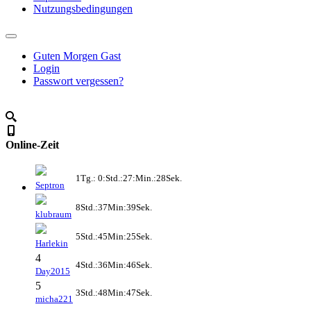
Nutzungsbedingungen
Guten Morgen Gast
Login
Passwort vergessen?
Online-Zeit
1Tg.: 0:Std.:27:Min.:28Sek.
Septron
8Std.:37Min:39Sek.
klubraum
5Std.:45Min:25Sek.
Harlekin
4
4Std.:36Min:46Sek.
Day2015
5
3Std.:48Min:47Sek.
micha221