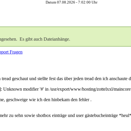
Datum 07.08.2026 -
7:02:01
Uhr
ngesehen. Es gibt auch Dateianhänge.
port Fragen
read geschaut und stellte fest das über jeden tread den ich anschaute di
]: Unknown modifier '#' in /usr/export/www/hosting/zottelxxl/maincore
me, geschweige wie ich den hinbekam den fehler .
t mehr zu sehn sowie shotbox einträge und user gästebucheinträge *heul