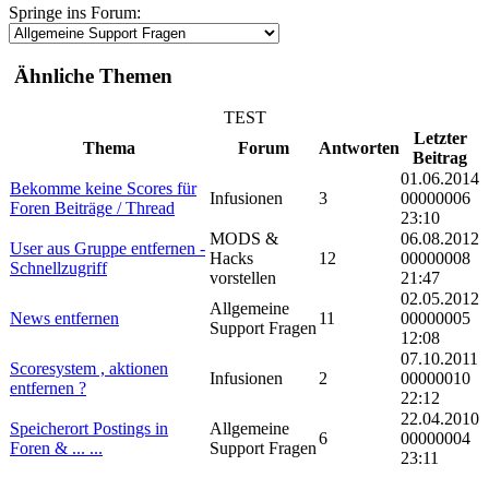
Springe ins Forum:
Ähnliche Themen
TEST
Letzter
Thema
Forum
Antworten
Beitrag
01.06.2014
Bekomme keine Scores für
Infusionen
3
00000006
Foren Beiträge / Thread
23:10
MODS &
06.08.2012
User aus Gruppe entfernen -
Hacks
12
00000008
Schnellzugriff
vorstellen
21:47
02.05.2012
Allgemeine
News entfernen
11
00000005
Support Fragen
12:08
07.10.2011
Scoresystem , aktionen
Infusionen
2
00000010
entfernen ?
22:12
22.04.2010
Speicherort Postings in
Allgemeine
6
00000004
Foren & ... ...
Support Fragen
23:11