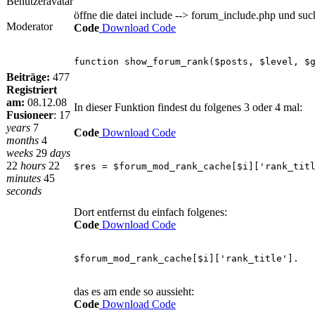
öffne die datei include --> forum_include.php und suc
Moderator
Code
Download Code
function show_forum_rank($posts, $level, $
Beiträge:
477
Registriert
am:
08.12.08
In dieser Funktion findest du folgenes 3 oder 4 mal:
Fusioneer
:
17
years
7
Code
Download Code
months
4
weeks
29
days
22
hours
22
$res = $forum_mod_rank_cache[$i]['rank_tit
minutes
45
seconds
Dort entfernst du einfach folgenes:
Code
Download Code
$forum_mod_rank_cache[$i]['rank_title'].
das es am ende so aussieht:
Code
Download Code