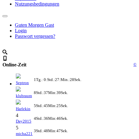
Nutzungsbedingungen
Guten Morgen Gast
Login
Passwort vergessen?
Online-Zeit
©
1Tg.: 0:Std.:27:Min.:28Sek.
Septron
8Std.:37Min:39Sek.
klubraum
5Std.:45Min:25Sek.
Harlekin
4
4Std.:36Min:46Sek.
Day2015
5
3Std.:48Min:47Sek.
micha221