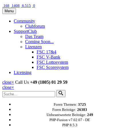
168
1408
6.515
0
Menu
Community
Clubforum
SupportClub
Das Team
Coming Soon...
Lizenzen
FSC 17&4
FSC V-Bank
FSC Lottosystem
FSC Scoresystem
Licensing
close
×
Call Us
+49 (1805) 01 29 59
close
×
Foren Themen:
3725
Foren Beiträge:
26383
Unbeantwortete Beiträge:
249
PHP-Fusion v7.02.07 - DE
PHP 8.5.3