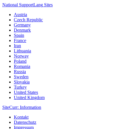
National Support
Lang
Sites
Austria
Czech Republic
Germany
Denmark
Spain
France
Iran
Lithuania
Norway
Poland
Romania
Russia
Sweden
Slovakia
Turkey
United States
United Kingdom
Site
Curr
: Information
Kontakt
Datenschutz
Impressum