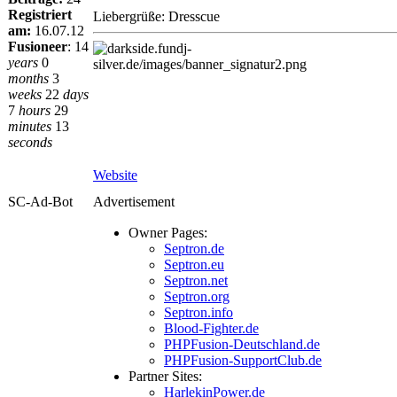
Registriert
Liebergrüße: Dresscue
am:
16.07.12
Fusioneer
:
14
years
0
months
3
weeks
22
days
7
hours
29
minutes
13
seconds
Website
SC-Ad-Bot
Advertisement
Owner Pages:
Septron.de
Septron.eu
Septron.net
Septron.org
Septron.info
Blood-Fighter.de
PHPFusion-Deutschland.de
PHPFusion-SupportClub.de
Partner Sites:
HarlekinPower.de