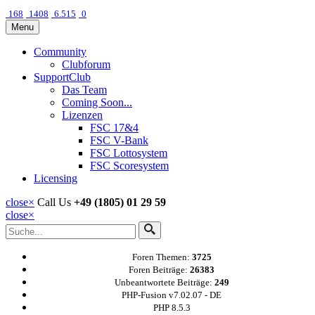
168
1408
6.515
0
Menu
Community
Clubforum
SupportClub
Das Team
Coming Soon...
Lizenzen
FSC 17&4
FSC V-Bank
FSC Lottosystem
FSC Scoresystem
Licensing
close
×
Call Us
+49 (1805) 01 29 59
close
×
Foren Themen:
3725
Foren Beiträge:
26383
Unbeantwortete Beiträge:
249
PHP-Fusion v7.02.07 - DE
PHP 8.5.3