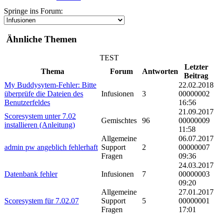
Springe ins Forum:
Ähnliche Themen
TEST
Letzter
Thema
Forum
Antworten
Beitrag
My Buddysytem-Fehler: Bitte
22.02.2018
überprüfe die Dateien des
Infusionen
3
00000002
Benutzerfeldes
16:56
21.09.2017
Scoresystem unter 7.02
Gemischtes
96
00000009
installieren (Anleitung)
11:58
Allgemeine
06.07.2017
admin pw angeblich fehlerhaft
Support
2
00000007
Fragen
09:36
24.03.2017
Datenbank fehler
Infusionen
7
00000003
09:20
Allgemeine
27.01.2017
Scoresystem für 7.02.07
Support
5
00000001
Fragen
17:01