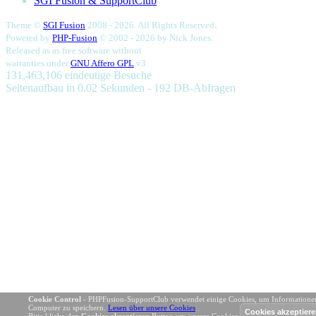
SGI Fusion & SupportClub
.
Theme ©
SGI Fusion
2008 - 2026. All Rights Reserved
Powered by
PHP-Fusion
© 2002 - 2026 by
Nick Jones.
Released as as free software without
warranties under
GNU Affero GPL
v3.
131,463,106 eindeutige Besuche
Seitenaufbau in 0.02 Sekunden - 192 DB-Abfragen
Cookie Control
- PHPFusion-SupportClub verwendet einige Cookies, um Informatione
Computer zu speichern.
Lesen über unsere Cookies
.