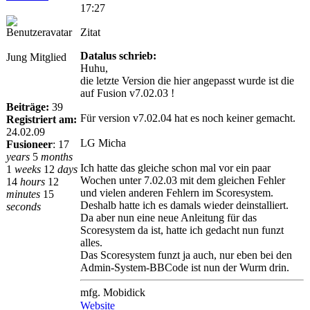
17:27
Zitat
Datalus schrieb:
Jung Mitglied
Huhu,
die letzte Version die hier angepasst wurde ist die
auf Fusion v7.02.03 !
Beiträge:
39
Für version v7.02.04 hat es noch keiner gemacht.
Registriert am:
24.02.09
LG Micha
Fusioneer
:
17
years
5
months
Ich hatte das gleiche schon mal vor ein paar
1
weeks
12
days
Wochen unter 7.02.03 mit dem gleichen Fehler
14
hours
12
und vielen anderen Fehlern im Scoresystem.
minutes
15
Deshalb hatte ich es damals wieder deinstalliert.
seconds
Da aber nun eine neue Anleitung für das
Scoresystem da ist, hatte ich gedacht nun funzt
alles.
Das Scoresystem funzt ja auch, nur eben bei den
Admin-System-BBCode ist nun der Wurm drin.
mfg. Mobidick
Website