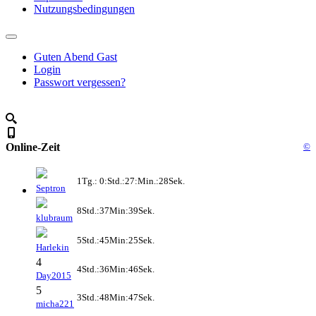
Nutzungsbedingungen
Guten Abend Gast
Login
Passwort vergessen?
Online-Zeit
©
1Tg.: 0:Std.:27:Min.:28Sek.
Septron
8Std.:37Min:39Sek.
klubraum
5Std.:45Min:25Sek.
Harlekin
4
4Std.:36Min:46Sek.
Day2015
5
3Std.:48Min:47Sek.
micha221