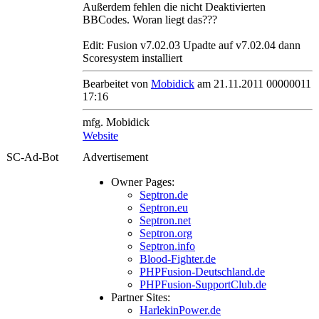
Außerdem fehlen die nicht Deaktivierten
BBCodes. Woran liegt das???
Edit: Fusion v7.02.03 Upadte auf v7.02.04 dann
Scoresystem installiert
Bearbeitet von
Mobidick
am 21.11.2011 00000011
17:16
mfg. Mobidick
Website
SC-Ad-Bot
Advertisement
Owner Pages:
Septron.de
Septron.eu
Septron.net
Septron.org
Septron.info
Blood-Fighter.de
PHPFusion-Deutschland.de
PHPFusion-SupportClub.de
Partner Sites:
HarlekinPower.de