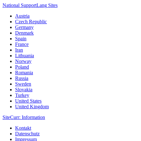
National Support
Lang
Sites
Austria
Czech Republic
Germany
Denmark
Spain
France
Iran
Lithuania
Norway
Poland
Romania
Russia
Sweden
Slovakia
Turkey
United States
United Kingdom
Site
Curr
: Information
Kontakt
Datenschutz
Impressum