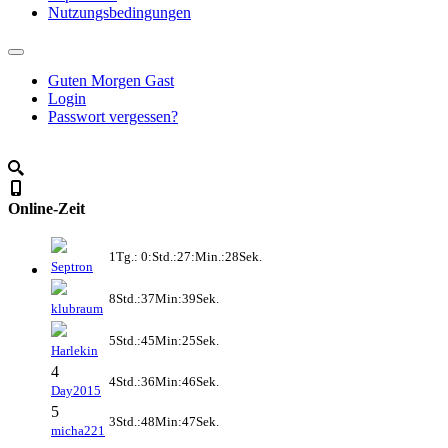
Nutzungsbedingungen
Guten Morgen Gast
Login
Passwort vergessen?
Online-Zeit
1Tg.: 0:Std.:27:Min.:28Sek.
Septron
8Std.:37Min:39Sek.
klubraum
5Std.:45Min:25Sek.
Harlekin
4
4Std.:36Min:46Sek.
Day2015
5
3Std.:48Min:47Sek.
micha221