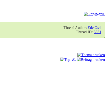
Thread Author:
EdelOssi
Thread ID:
3831
#1