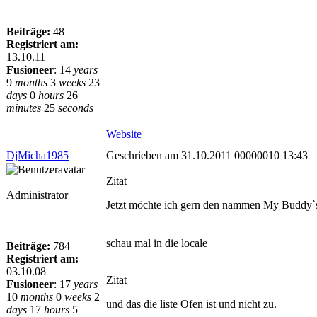
Beiträge:
48
Registriert am:
13.10.11
Fusioneer
:
14
years
9
months
3
weeks
23
days
0
hours
26
minutes
25
seconds
Website
DjMicha1985
Geschrieben am 31.10.2011 00000010 13:43
Zitat
Administrator
Jetzt möchte ich gern den nammen My Buddy`
schau mal in die locale
Beiträge:
784
Registriert am:
03.10.08
Zitat
Fusioneer
:
17
years
10
months
0
weeks
2
und das die liste Ofen ist und nicht zu.
days
17
hours
5