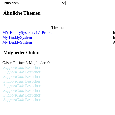
Ähnliche Themen
Thema
MY BuddySystem v1.1 Problem
I
My BuddySystem
I
My BuddySystem
A
Mitglieder Online
Gäste Online: 8 Mitglieder: 0
SupportClub
Besucher
SupportClub
Besucher
SupportClub
Besucher
SupportClub
Besucher
SupportClub
Besucher
SupportClub
Besucher
SupportClub
Besucher
SupportClub
Besucher