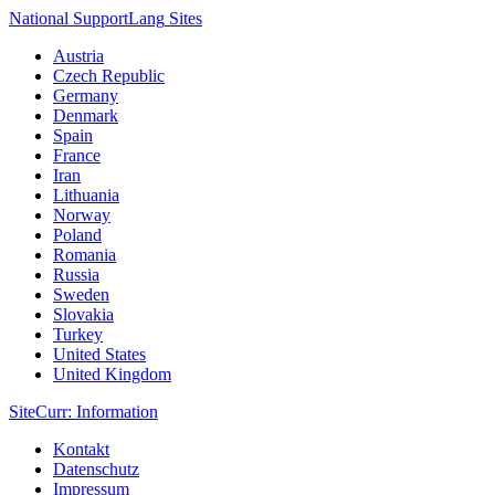
National Support
Lang
Sites
Austria
Czech Republic
Germany
Denmark
Spain
France
Iran
Lithuania
Norway
Poland
Romania
Russia
Sweden
Slovakia
Turkey
United States
United Kingdom
Site
Curr
: Information
Kontakt
Datenschutz
Impressum