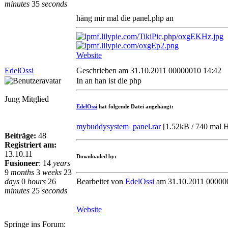
minutes
35
seconds
häng mir mal die panel.php an
Website
EdelOssi
Geschrieben am 31.10.2011 00000010 14:42
In an han ist die php
Jung Mitglied
EdelOssi
hat folgende Datei angehängt:
mybuddysystem_panel.rar
[
1.52kB / 740 mal 
Beiträge:
48
Registriert am:
13.10.11
Downloaded by:
Fusioneer
:
14
years
9
months
3
weeks
23
Bearbeitet von
EdelOssi
am 31.10.2011 00000
days
0
hours
26
minutes
25
seconds
Website
Springe ins Forum: