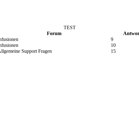
TEST
Forum
Antwor
nfusionen
9
nfusionen
10
llgemeine Support Fragen
15