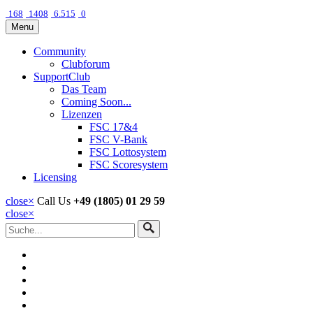
168
1408
6.515
0
Menu
Community
Clubforum
SupportClub
Das Team
Coming Soon...
Lizenzen
FSC 17&4
FSC V-Bank
FSC Lottosystem
FSC Scoresystem
Licensing
close
×
Call Us
+49 (1805) 01 29 59
close
×