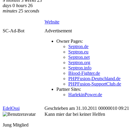
9
months
3
weeks
23
days
0
hours
26
minutes
25
seconds
Website
SC-Ad-Bot
Advertisement
Owner Pages:
Septron.de
Septron.eu
Septron.net
Septron.org
Septron.info
Blood-Fighter.de
PHPFusion-Deutschland.de
PHPFusion-SupportClub.de
Partner Sites:
HarlekinPower.de
EdelOssi
Geschrieben am 31.10.2011 00000010 09:21
Kann mier dar bei keiner Helfen
Jung Mitglied