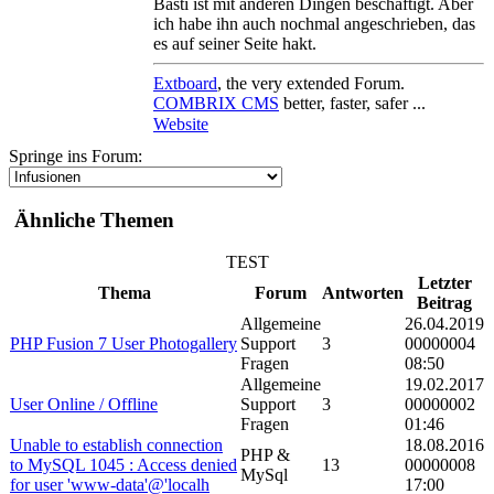
Basti ist mit anderen Dingen beschäftigt. Aber
ich habe ihn auch nochmal angeschrieben, das
es auf seiner Seite hakt.
Extboard
, the very extended Forum.
COMBRIX CMS
better, faster, safer ...
Website
Springe ins Forum:
Ähnliche Themen
TEST
Letzter
Thema
Forum
Antworten
Beitrag
Allgemeine
26.04.2019
PHP Fusion 7 User Photogallery
Support
3
00000004
Fragen
08:50
Allgemeine
19.02.2017
User Online / Offline
Support
3
00000002
Fragen
01:46
Unable to establish connection
18.08.2016
PHP &
to MySQL 1045 : Access denied
13
00000008
MySql
for user 'www-data'@'localh
17:00