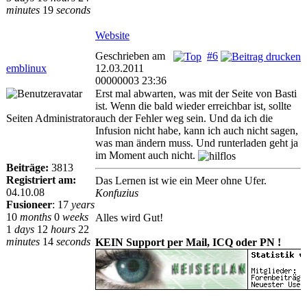
minutes
19
seconds
Website
Geschrieben am
#6
emblinux
12.03.2011
00000003 23:36
Erst mal abwarten, was mit der Seite von Basti
ist. Wenn die bald wieder erreichbar ist, sollte
Seiten Administrator
auch der Fehler weg sein. Und da ich die
Infusion nicht habe, kann ich auch nicht sagen,
was man ändern muss. Und runterladen geht ja
im Moment auch nicht.
Beiträge:
3813
Registriert am:
Das Lernen ist wie ein Meer ohne Ufer.
04.10.08
Konfuzius
Fusioneer
:
17
years
10
months
0
weeks
Alles wird Gut!
1
days
12
hours
22
minutes
14
seconds
KEIN Support per Mail, ICQ oder PN !