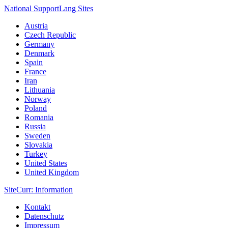
National Support
Lang
Sites
Austria
Czech Republic
Germany
Denmark
Spain
France
Iran
Lithuania
Norway
Poland
Romania
Russia
Sweden
Slovakia
Turkey
United States
United Kingdom
Site
Curr
: Information
Kontakt
Datenschutz
Impressum