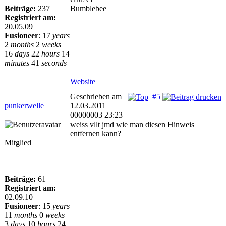
Beiträge:
237
Bumblebee
Registriert am:
20.05.09
Fusioneer
:
17
years
2
months
2
weeks
16
days
22
hours
14
minutes
41
seconds
Website
Geschrieben am
#5
punkerwelle
12.03.2011
00000003 23:23
weiss vllt jmd wie man diesen Hinweis
entfernen kann?
Mitglied
Beiträge:
61
Registriert am:
02.09.10
Fusioneer
:
15
years
11
months
0
weeks
3
days
10
hours
24