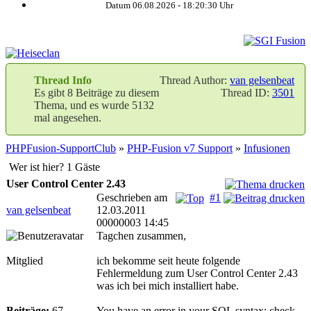
Datum 06.08.2026 -
18:20:31
Uhr
Thread Info
Thread Author:
van gelsenbeat
Es gibt 8 Beiträge zu diesem
Thread ID:
3501
Thema, und es wurde 5132
mal angesehen.
PHPFusion-SupportClub
»
PHP-Fusion v7 Support
»
Infusionen
Wer ist hier? 1 Gäste
User Control Center 2.43
Geschrieben am
#1
van gelsenbeat
12.03.2011
00000003 14:45
Tagchen zusammen,
Mitglied
ich bekomme seit heute folgende
Fehlermeldung zum User Control Center 2.43
was ich bei mich installiert habe.
Beiträge:
67
You have an error in your SQL syntax; check