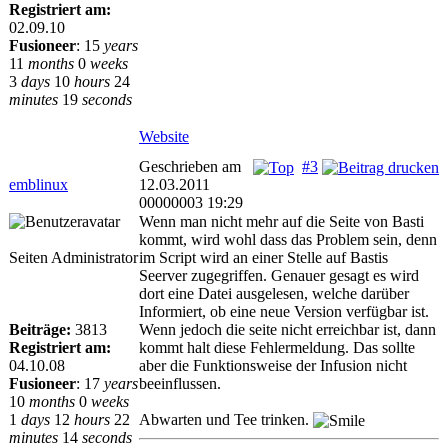
Registriert am:
02.09.10
Fusioneer
:
15
years
11
months
0
weeks
3
days
10
hours
24
minutes
19
seconds
Website
Geschrieben am
#3
emblinux
12.03.2011
00000003 19:29
Wenn man nicht mehr auf die Seite von Basti
kommt, wird wohl dass das Problem sein, denn
Seiten Administrator
im Script wird an einer Stelle auf Bastis
Seerver zugegriffen. Genauer gesagt es wird
dort eine Datei ausgelesen, welche darüber
Informiert, ob eine neue Version verfügbar ist.
Beiträge:
3813
Wenn jedoch die seite nicht erreichbar ist, dann
Registriert am:
kommt halt diese Fehlermeldung. Das sollte
04.10.08
aber die Funktionsweise der Infusion nicht
Fusioneer
:
17
years
beeinflussen.
10
months
0
weeks
1
days
12
hours
22
Abwarten und Tee trinken.
minutes
14
seconds