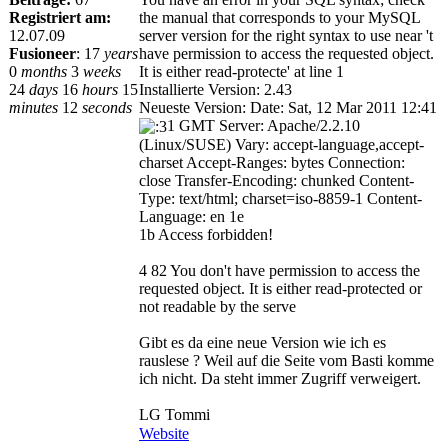
Registriert am:
the manual that corresponds to your MySQL
12.07.09
server version for the right syntax to use near 't
Fusioneer
:
17
years
have permission to access the requested object.
0
months
3
weeks
It is either read-protecte' at line 1
24
days
16
hours
15
Installierte Version: 2.43
minutes
12
seconds
Neueste Version: Date: Sat, 12 Mar 2011 12:41
1 GMT Server: Apache/2.2.10
(Linux/SUSE) Vary: accept-language,accept-
charset Accept-Ranges: bytes Connection:
close Transfer-Encoding: chunked Content-
Type: text/html; charset=iso-8859-1 Content-
Language: en 1e
1b Access forbidden!
4 82 You don't have permission to access the
requested object. It is either read-protected or
not readable by the serve
Gibt es da eine neue Version wie ich es
rauslese ? Weil auf die Seite vom Basti komme
ich nicht. Da steht immer Zugriff verweigert.
LG Tommi
Website