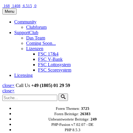
168
1408
6.515
0
Menu
Community
Clubforum
SupportClub
Das Team
Coming Soon...
Lizenzen
FSC 17&4
FSC V-Bank
FSC Lottosystem
FSC Scoresystem
Licensing
close
×
Call Us
+49 (1805) 01 29 59
close
×
Foren Themen:
3725
Foren Beiträge:
26383
Unbeantwortete Beiträge:
249
PHP-Fusion v7.02.07 - DE
PHP 8.5.3