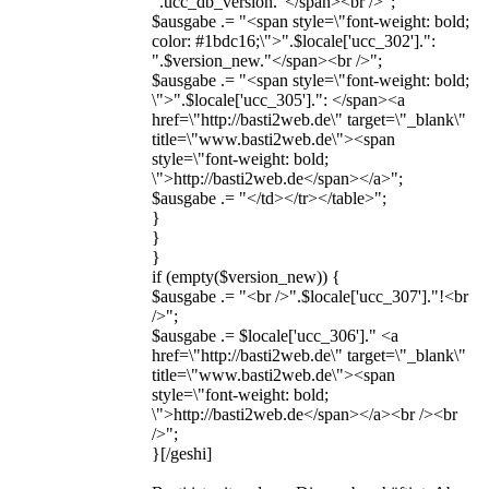
".ucc_db_version."</span><br />";
$ausgabe .= "<span style=\"font-weight: bold;
color: #1bdc16;\">".$locale['ucc_302'].":
".$version_new."</span><br />";
$ausgabe .= "<span style=\"font-weight: bold;
\">".$locale['ucc_305'].": </span><a
href=\"http://basti2web.de\" target=\"_blank\"
title=\"www.basti2web.de\"><span
style=\"font-weight: bold;
\">http://basti2web.de</span></a>";
$ausgabe .= "</td></tr></table>";
}
}
}
if (empty($version_new)) {
$ausgabe .= "<br />".$locale['ucc_307']."!<br
/>";
$ausgabe .= $locale['ucc_306']." <a
href=\"http://basti2web.de\" target=\"_blank\"
title=\"www.basti2web.de\"><span
style=\"font-weight: bold;
\">http://basti2web.de</span></a><br /><br
/>";
}[/geshi]