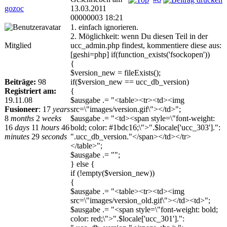
gozoc
13.03.2011
00000003 18:21
1. einfach ignorieren.
2. Möglichkeit: wenn Du diesen Teil in der
Mitglied
ucc_admin.php findest, kommentiere diese aus:
[geshi=php] if(function_exists('fsockopen'))
{
$version_new = fileExists();
Beiträge:
98
if($version_new == ucc_db_version)
Registriert am:
{
19.11.08
$ausgabe .= "<table><tr><td><img
Fusioneer
:
17
years
src=\"images/version.gif\"></td>";
8
months
2
weeks
$ausgabe .= "<td><span style=\"font-weight:
16
days
11
hours
46
bold; color: #1bdc16;\">".$locale['ucc_303'].":
minutes
29
seconds
".ucc_db_version."</span></td></tr>
</table>";
$ausgabe .= "";
} else {
if (!empty($version_new))
{
$ausgabe .= "<table><tr><td><img
src=\"images/version_old.gif\"></td><td>";
$ausgabe .= "<span style=\"font-weight: bold;
color: red;\">".$locale['ucc_301'].":