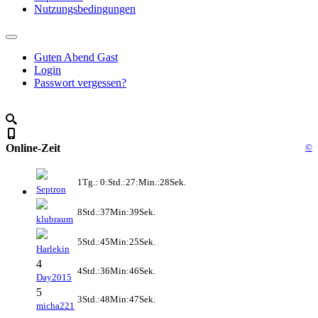
Nutzungsbedingungen
Guten Abend Gast
Login
Passwort vergessen?
Online-Zeit
©
1Tg.: 0:Std.:27:Min.:28Sek.
Septron
8Std.:37Min:39Sek.
klubraum
5Std.:45Min:25Sek.
Harlekin
4
4Std.:36Min:46Sek.
Day2015
5
3Std.:48Min:47Sek.
micha221