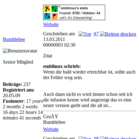
Website
Geschrieben am
#7
Bumblebee
13.03.2011
00000003 02:30
Zitat
Senior Mitglied
emblinux schrieb:
Wenn die bald wieder erreichbar ist, sollte auch
der Fehler weg sein.
Beiträge:
237
Registriert am:
Auch dann nicht es wird immer schon seit ich
20.05.09
die infusion kenne wird angezeigt das es eine
Fusioneer
:
17
years
neuer version giebt und die alt ist...
2
months
2
weeks
16
days
22
hours
14
GruÃŸ
minutes
41
seconds
Bumblebee
Website
Geschrieben am
#8