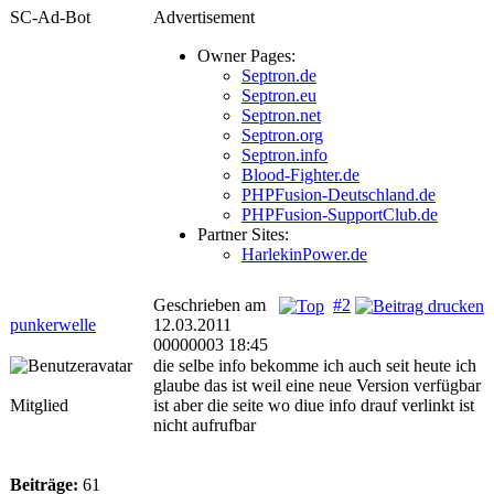
SC-Ad-Bot
Advertisement
Owner Pages:
Septron.de
Septron.eu
Septron.net
Septron.org
Septron.info
Blood-Fighter.de
PHPFusion-Deutschland.de
PHPFusion-SupportClub.de
Partner Sites:
HarlekinPower.de
Geschrieben am
#2
punkerwelle
12.03.2011
00000003 18:45
die selbe info bekomme ich auch seit heute ich
glaube das ist weil eine neue Version verfügbar
Mitglied
ist aber die seite wo diue info drauf verlinkt ist
nicht aufrufbar
Beiträge:
61