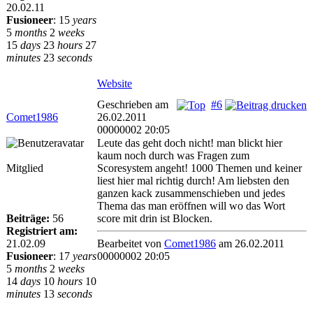
20.02.11
Fusioneer
:
15
years
5
months
2
weeks
15
days
23
hours
27
minutes
23
seconds
Website
Geschrieben am
#6
Comet1986
26.02.2011
00000002 20:05
Leute das geht doch nicht! man blickt hier
kaum noch durch was Fragen zum
Mitglied
Scoresystem angeht! 1000 Themen und keiner
liest hier mal richtig durch! Am liebsten den
ganzen kack zusammenschieben und jedes
Thema das man eröffnen will wo das Wort
Beiträge:
56
score mit drin ist Blocken.
Registriert am:
21.02.09
Bearbeitet von
Comet1986
am 26.02.2011
Fusioneer
:
17
years
00000002 20:05
5
months
2
weeks
14
days
10
hours
10
minutes
13
seconds