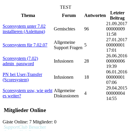
TEST
Letzter
Thema
Forum
Antworten
Beitrag
21.09.2017
Scoresystem unter 7.02
Gemischtes
96
00000009
installieren (Anleitung)
11:58
27.01.2017
Allgemeine
Scoresystem für 7.02.07
5
00000001
Support Fragen
17:01
26.06.2016
Scoresystem (7.02)
Infusionen
28
00000006
admin_password
19:39
06.01.2016
PN bei User-Transfer
Infusionen
18
00000001
(Scoresystem)
07:06
29.04.2015
Scoresystem usw, wie geht
Allgemeine
4
00000004
es weiter?
Diskussionen
14:55
Mitglieder Online
Gäste Online: 7 Mitglieder: 0
SupportClub
Besucher