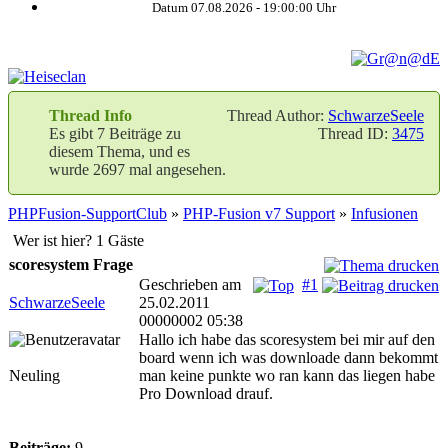
Datum 07.08.2026 -
19:00:00
Uhr
Thread Info
Thread Author:
SchwarzeSeele
Es gibt 7 Beiträge zu
Thread ID:
3475
diesem Thema, und es
wurde 2697 mal angesehen.
PHPFusion-SupportClub
»
PHP-Fusion v7 Support
»
Infusionen
Wer ist hier? 1 Gäste
scoresystem Frage
Geschrieben am
#1
SchwarzeSeele
25.02.2011
00000002 05:38
Hallo ich habe das scoresystem bei mir auf den
board wenn ich was downloade dann bekommt
Neuling
man keine punkte wo ran kann das liegen habe
Pro Download drauf.
Beiträge:
9