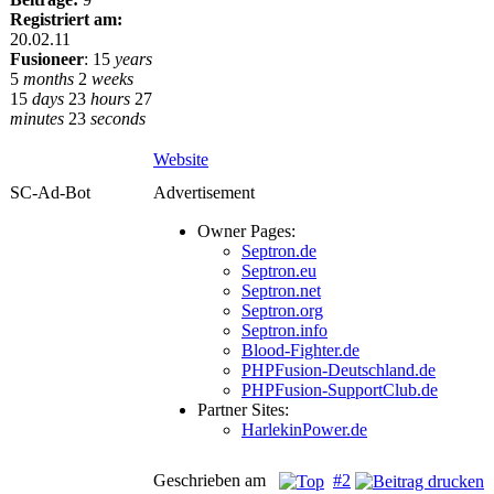
Registriert am:
20.02.11
Fusioneer
:
15
years
5
months
2
weeks
15
days
23
hours
27
minutes
23
seconds
Website
SC-Ad-Bot
Advertisement
Owner Pages:
Septron.de
Septron.eu
Septron.net
Septron.org
Septron.info
Blood-Fighter.de
PHPFusion-Deutschland.de
PHPFusion-SupportClub.de
Partner Sites:
HarlekinPower.de
Geschrieben am
#2