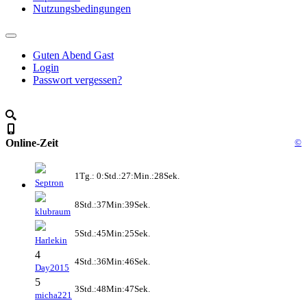
Nutzungsbedingungen
Guten Abend Gast
Login
Passwort vergessen?
Online-Zeit
©
1Tg.: 0:Std.:27:Min.:28Sek.
Septron
8Std.:37Min:39Sek.
klubraum
5Std.:45Min:25Sek.
Harlekin
4
4Std.:36Min:46Sek.
Day2015
5
3Std.:48Min:47Sek.
micha221