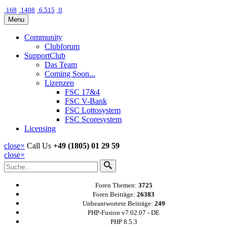
168
1408
6.515
0
Menu
Community
Clubforum
SupportClub
Das Team
Coming Soon...
Lizenzen
FSC 17&4
FSC V-Bank
FSC Lottosystem
FSC Scoresystem
Licensing
close
×
Call Us
+49 (1805) 01 29 59
close
×
Foren Themen:
3725
Foren Beiträge:
26383
Unbeantwortete Beiträge:
249
PHP-Fusion v7.02.07 - DE
PHP 8.5.3