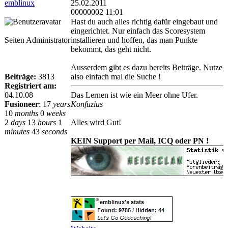
emblinux
25.02.2011
00000002 11:01
Hast du auch alles richtig dafür eingebaut und
eingerichtet. Nur einfach das Scoresystem
Seiten Administrator
installieren und hoffen, das man Punkte
bekommt, das geht nicht.
Ausserdem gibt es dazu bereits Beiträge. Nutze
Beiträge:
3813
also einfach mal die Suche !
Registriert am:
04.10.08
Das Lernen ist wie ein Meer ohne Ufer.
Fusioneer
:
17
years
Konfuzius
10
months
0
weeks
2
days
13
hours
1
Alles wird Gut!
minutes
43
seconds
KEIN Support per Mail, ICQ oder PN !