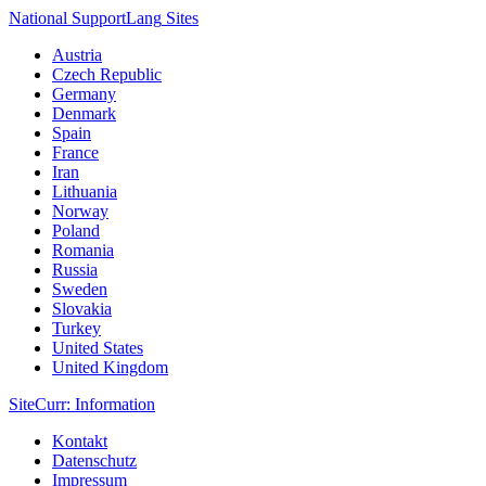
National Support
Lang
Sites
Austria
Czech Republic
Germany
Denmark
Spain
France
Iran
Lithuania
Norway
Poland
Romania
Russia
Sweden
Slovakia
Turkey
United States
United Kingdom
Site
Curr
: Information
Kontakt
Datenschutz
Impressum