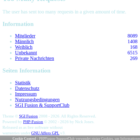
The user has sent too many requests in a given amount of time.
Information
Mitglieder
8089
Männlich
1408
Weiblich
168
Unbekannt
6515
Private Nachrichten
269
Seiten Information
Statistik
Datenschutz
Impressum
Nutzungsbedingungen
SGI Fusion & SupportClub
.
Theme ©
SGI Fusion
2008 - 2026. All Rights Reserved
Powered by
PHP-Fusion
© 2002 - 2026 by
Nick Jones.
Released as as free software without
warranties under
GNU Affero GPL
v3.
131,446,186 eindeutige Besuche
Cookie Control
- PHPFusion-SupportClub verwendet einige Cookies, um Informatione