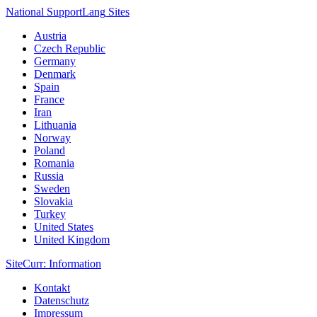
National Support
Lang
Sites
Austria
Czech Republic
Germany
Denmark
Spain
France
Iran
Lithuania
Norway
Poland
Romania
Russia
Sweden
Slovakia
Turkey
United States
United Kingdom
Site
Curr
: Information
Kontakt
Datenschutz
Impressum