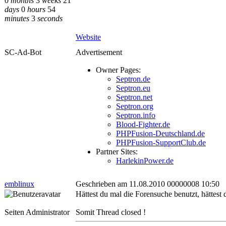
0
months
3
weeks
21
days
0
hours
54
minutes
3
seconds
Website
SC-Ad-Bot
Advertisement
Owner Pages:
Septron.de
Septron.eu
Septron.net
Septron.org
Septron.info
Blood-Fighter.de
PHPFusion-Deutschland.de
PHPFusion-SupportClub.de
Partner Sites:
HarlekinPower.de
emblinux
Geschrieben am 11.08.2010 00000008 10:50
Hättest du mal die Forensuche benutzt, hättest
Seiten Administrator
Somit Thread closed !