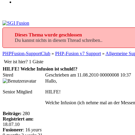
Dieses Thema wurde geschlossen
Du kannst nichts in diesem Thread schreiben..
PHPFusion-SupportClub
»
PHP-Fusion v7 Support
»
Allgemeine Sup
Wer ist hier? 1 Gäste
HILFE! Welche Infusion ist schuld!?
Steed
Geschrieben am 11.08.2010 00000008 10:37
Hallo,
Senior Mitglied
HILFE!
Welche Infusion (ich nehme mal an der Messenge
Beiträge:
280
Registriert am:
18.07.10
Fusioneer
:
16
years