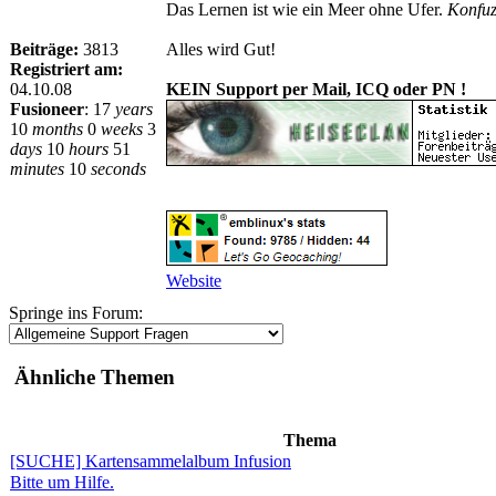
Das Lernen ist wie ein Meer ohne Ufer.
Konfuz
Beiträge:
3813
Alles wird Gut!
Registriert am:
04.10.08
KEIN Support per Mail, ICQ oder PN !
Fusioneer
:
17
years
10
months
0
weeks
3
days
10
hours
51
minutes
10
seconds
Website
Springe ins Forum:
Ähnliche Themen
Thema
[SUCHE] Kartensammelalbum Infusion
Bitte um Hilfe.