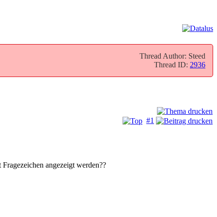
Thread Author: Steed
Thread ID:
2936
#1
mit Fragezeichen angezeigt werden??