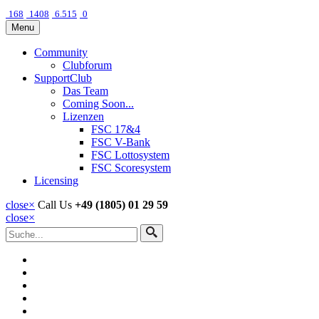
168
1408
6.515
0
Menu
Community
Clubforum
SupportClub
Das Team
Coming Soon...
Lizenzen
FSC 17&4
FSC V-Bank
FSC Lottosystem
FSC Scoresystem
Licensing
close
×
Call Us
+49 (1805) 01 29 59
close
×