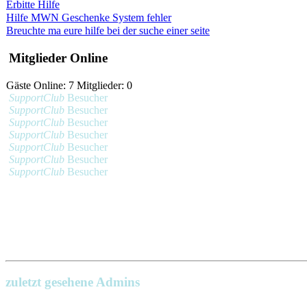
Erbitte Hilfe
Hilfe MWN Geschenke System fehler
Breuchte ma eure hilfe bei der suche einer seite
Mitglieder Online
Gäste Online: 7 Mitglieder: 0
SupportClub
Besucher
SupportClub
Besucher
SupportClub
Besucher
SupportClub
Besucher
SupportClub
Besucher
SupportClub
Besucher
SupportClub
Besucher
zuletzt gesehene Admins