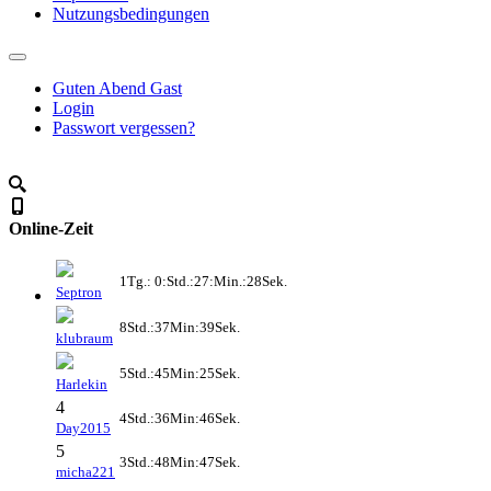
Nutzungsbedingungen
Guten Abend Gast
Login
Passwort vergessen?
Online-Zeit
1Tg.: 0:Std.:27:Min.:28Sek.
Septron
8Std.:37Min:39Sek.
klubraum
5Std.:45Min:25Sek.
Harlekin
4
4Std.:36Min:46Sek.
Day2015
5
3Std.:48Min:47Sek.
micha221