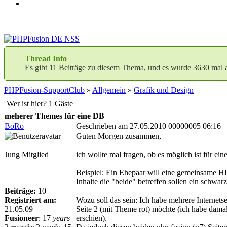
Thread Info
Es gibt 11 Beiträge zu diesem Thema, und es wurde 3630 mal 
PHPFusion-SupportClub
»
Allgemein
»
Grafik und Design
Wer ist hier? 1 Gäste
meherer Themes für eine DB
BoRo
Geschrieben am 27.05.2010 00000005 06:16
Guten Morgen zusammen,
Jung Mitglied
ich wollte mal fragen, ob es möglich ist für 
Beispiel: Ein Ehepaar will eine gemeinsame HP.
Inhalte die "beide" betreffen sollen ein schw
Beiträge:
10
Registriert am:
Wozu soll das sein: Ich habe mehrere Internet
21.05.09
Seite 2 (mit Theme rot) möchte (ich habe dam
Fusioneer
:
17
years
erschien).