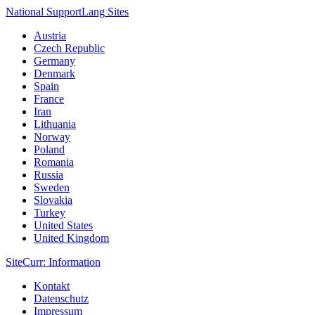
National Support
Lang
Sites
Austria
Czech Republic
Germany
Denmark
Spain
France
Iran
Lithuania
Norway
Poland
Romania
Russia
Sweden
Slovakia
Turkey
United States
United Kingdom
Site
Curr
: Information
Kontakt
Datenschutz
Impressum