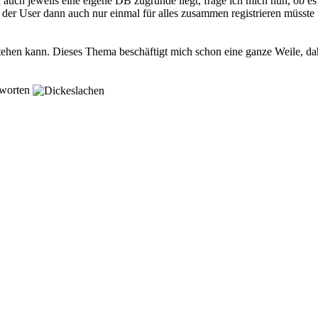
 auch jeweils eine eigene DB zugrunde liegt, frage ich mich nun, ob es
B der User dann auch nur einmal für alles zusammen registrieren müsste 
ehen kann. Dieses Thema beschäftigt mich schon eine ganze Weile, dahe
tworten