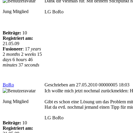
Dank dir vielmals für. Mit deinem Stichpunkt 
Jung Mitglied
LG BoRo
Beiträge:
10
Registriert am:
21.05.09
Fusioneer
:
17
years
2
months
2
weeks
15
days
6
hours
46
minutes
37
seconds
BoRo
Geschrieben am 27.05.2010 00000005 18:03
Ich wollte mich jetzt nochmal zurückmelden: 
Jung Mitglied
Gibt es schon eine Lösung um das Problem mit 
Hat da evtl. nochmal jemand einen Tipp für mi
LG BoRo
Beiträge:
10
Registriert am: