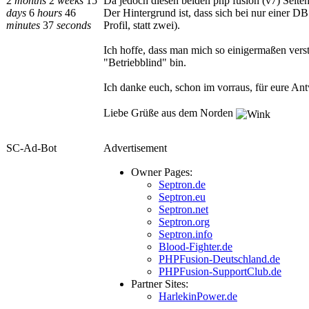
2
months
2
weeks
15
Da jedoch diesen beiden php fusion (v7) Seiten
days
6
hours
46
Der Hintergrund ist, dass sich bei nur einer D
minutes
37
seconds
Profil, statt zwei).
Ich hoffe, dass man mich so einigermaßen verst
"Betriebblind" bin.
Ich danke euch, schon im vorraus, für eure An
Liebe Grüße aus dem Norden
SC-Ad-Bot
Advertisement
Owner Pages:
Septron.de
Septron.eu
Septron.net
Septron.org
Septron.info
Blood-Fighter.de
PHPFusion-Deutschland.de
PHPFusion-SupportClub.de
Partner Sites:
HarlekinPower.de