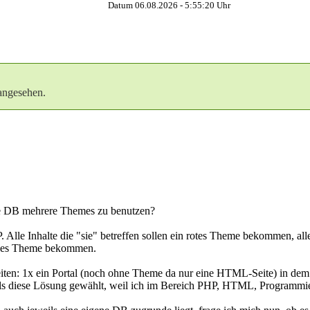
Datum 06.08.2026 -
5:55:21
Uhr
angesehen.
eine DB mehrere Themes zu benutzen?
 Alle Inhalte die "sie" betreffen sollen ein rotes Theme bekommen, alle
arzes Theme bekommen.
seiten: 1x ein Portal (noch ohne Theme da nur eine HTML-Seite) in de
als diese Lösung gewählt, weil ich im Bereich PHP, HTML, Programmie