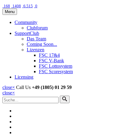
168
1408
6.515
0
Menu
Community
Clubforum
SupportClub
Das Team
Coming Soon...
Lizenzen
FSC 17&4
FSC V-Bank
FSC Lottosystem
FSC Scoresystem
Licensing
close
×
Call Us
+49 (1805) 01 29 59
close
×