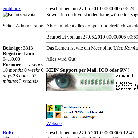
emblinux
Geschrieben am 27.05.2010 00000005 06:29
Soweit ich dich verstanden habe,würde ich sage
Seiten Administrator
Aber um nicht alles doppelt und dreifach zu erk
Bearbeitet von
am 27.05.2010 00000005 09:5
Beiträge:
3813
Das Lernen ist wie ein Meer ohne Ufer.
Konfuz
Registriert am:
04.10.08
Alles wird Gut!
Fusioneer
:
17
years
10
months
0
weeks
0
KEIN Support per Mail, ICQ oder PN !
days
23
hours
57
minutes
3
seconds
Website
BoRo
Geschrieben am 27.05.2010 00000005 12:45