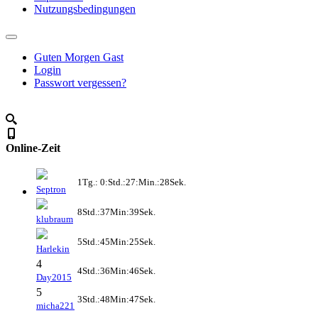
Nutzungsbedingungen
Guten Morgen Gast
Login
Passwort vergessen?
Online-Zeit
1Tg.: 0:Std.:27:Min.:28Sek.
Septron
8Std.:37Min:39Sek.
klubraum
5Std.:45Min:25Sek.
Harlekin
4
4Std.:36Min:46Sek.
Day2015
5
3Std.:48Min:47Sek.
micha221