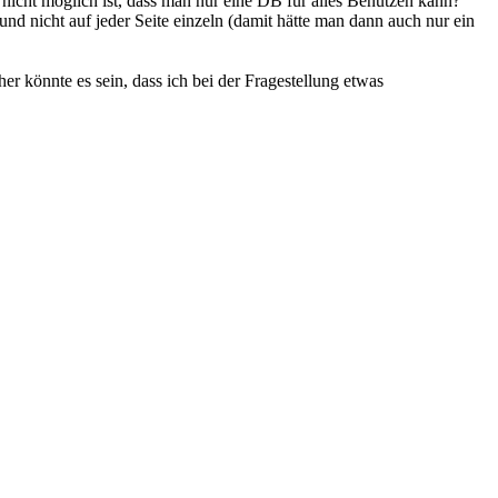
 nicht möglich ist, dass man nur eine DB für alles Benutzen kann?
und nicht auf jeder Seite einzeln (damit hätte man dann auch nur ein
r könnte es sein, dass ich bei der Fragestellung etwas