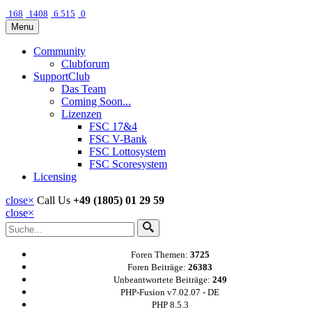
168
1408
6.515
0
Menu
Community
Clubforum
SupportClub
Das Team
Coming Soon...
Lizenzen
FSC 17&4
FSC V-Bank
FSC Lottosystem
FSC Scoresystem
Licensing
close
×
Call Us
+49 (1805) 01 29 59
close
×
Foren Themen:
3725
Foren Beiträge:
26383
Unbeantwortete Beiträge:
249
PHP-Fusion v7.02.07 - DE
PHP 8.5.3