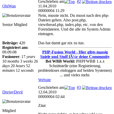
Geschrieben am
#2
ObiWan
11.04.2010
00000004 11:29
Nein, musste nicht. Du musst nach den php-
Dateien gehen. Also post.php,
Senior Mitglied
viewthread.php, index.php, etc. von den
Forendateien. Und die alle im System Admin
eintragen.
Beiträge:
420
Das hat damit gar nix zu tun.
Registriert am:
09.09.08
PHP-Fusion World - Hier gibts massig
Fusioneer
:
17
years
Spiele und Stuff fÃ¼r deine Community
10
months
3
weeks
26
Bei WBB World:
PHPFWBB 1.x.x
days
20
hours
52
Schnittstelle (eine Registrierung,
minutes
12
seconds
problemloses einloggen auf beiden Systemen)
... und vieles mehr.
Website
Geschrieben am
#3
DeejayDevil
12.04.2010
00000004 02:44
Zitat
Mitglied