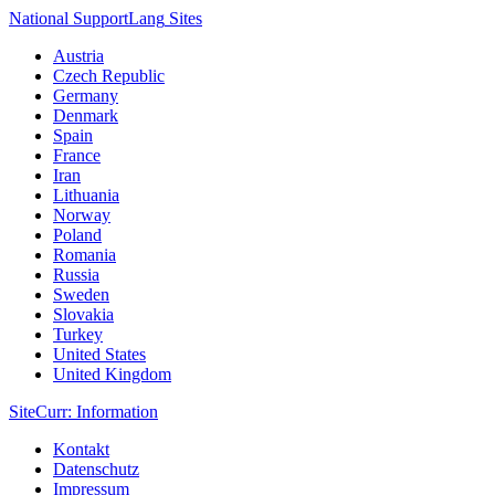
National Support
Lang
Sites
Austria
Czech Republic
Germany
Denmark
Spain
France
Iran
Lithuania
Norway
Poland
Romania
Russia
Sweden
Slovakia
Turkey
United States
United Kingdom
Site
Curr
: Information
Kontakt
Datenschutz
Impressum