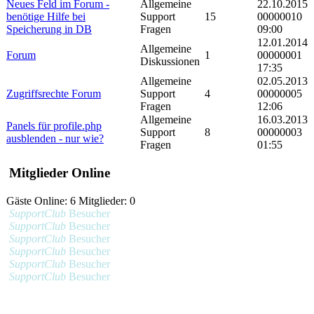
Neues Feld im Forum -
Allgemeine
22.10.2015
benötige Hilfe bei
Support
15
00000010
Speicherung in DB
Fragen
09:00
12.01.2014
Allgemeine
Forum
1
00000001
Diskussionen
17:35
Allgemeine
02.05.2013
Zugriffsrechte Forum
Support
4
00000005
Fragen
12:06
Allgemeine
16.03.2013
Panels für profile.php
Support
8
00000003
ausblenden - nur wie?
Fragen
01:55
Mitglieder Online
Gäste Online: 6 Mitglieder: 0
SupportClub
Besucher
SupportClub
Besucher
SupportClub
Besucher
SupportClub
Besucher
SupportClub
Besucher
SupportClub
Besucher