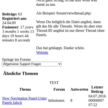
Nicht ganz richtig, es hat sehr wohl was
damit zu tun.
Als Beispiel /forum/viewthread.php:
Beiträge:
63
Registriert am:
Wenn Du lediglich die Datei angibst, dann
24.04.09
gilt das für alle Threads. Wenn du aber eine
Fusioneer
:
17
years
Thread-ID angibst ist nur dieser Thread ohne
3
months
1
weeks
13
Panels.
days
19
hours
44
minutes
8
seconds
Das hat geklappt. Danke schön.
Website
Springe ins Forum:
Ähnliche Themen
TEST
Letzter
Thema
Forum
Antworten
Beitrag
04.07.2016
New Navigation Panel-Unter
Infusionen
8
00000007
Panels falsch
07:22