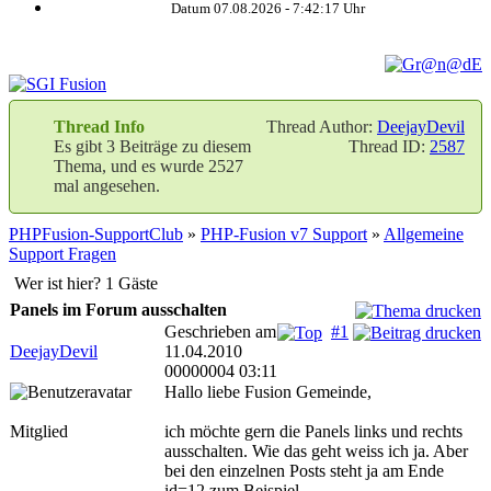
Datum 07.08.2026 -
7:42:17
Uhr
Thread Info
Thread Author:
DeejayDevil
Es gibt 3 Beiträge zu diesem
Thread ID:
2587
Thema, und es wurde 2527
mal angesehen.
PHPFusion-SupportClub
»
PHP-Fusion v7 Support
»
Allgemeine
Support Fragen
Wer ist hier? 1 Gäste
Panels im Forum ausschalten
Geschrieben am
#1
DeejayDevil
11.04.2010
00000004 03:11
Hallo liebe Fusion Gemeinde,
Mitglied
ich möchte gern die Panels links und rechts
ausschalten. Wie das geht weiss ich ja. Aber
bei den einzelnen Posts steht ja am Ende
id=12 zum Beispiel.