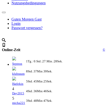
Nutzungsbedingungen
Guten Morgen Gast
Login
Passwort vergessen?
Online-Zeit
©
1Tg.: 0:Std.:27:Min.:28Sek.
Septron
8Std.:37Min:39Sek.
klubraum
5Std.:45Min:25Sek.
Harlekin
4
4Std.:36Min:46Sek.
Day2015
5
3Std.:48Min:47Sek.
micha221