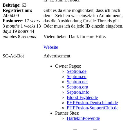
Beiträge:
63
Registriert am:
Gibt es da eine möglichkeit, dass ich nach
24.04.09
den = Zeichen was einsetz im Adminmenü,
Fusioneer
:
17
years
das die Ausblendung für alle Threads gilt.
3
months
1
weeks
13
Oder muss ich da jede ID einzeln eingeben.
days
19
hours
44
minutes
8
seconds
Vielen lieben Dank für eure Hilfe.
Website
SC-Ad-Bot
Advertisement
Owner Pages:
Septron.de
Septron.eu
Septron.net
Septron.org
Septron.info
Blood-Fighter.de
PHPFusion-Deutschland.de
PHPFusion-SupportClub.de
Partner Sites:
HarlekinPower.de