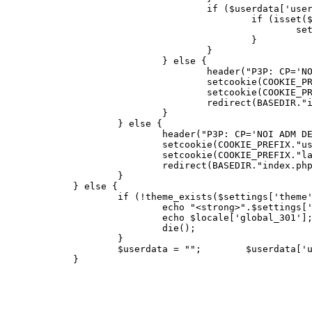
if ($userdata['user_level
if (isset($_COOKIE[COOKIE_PREFIX.'a
setcookie(COOKIE_PREFIX."a
}
}
} else {
header("P3P: CP='NOI ADM DEV PS
setcookie(COOKIE_PREFIX."user",
setcookie(COOKIE_PREFIX."lastvi
redirect(BASEDIR."index.p
}
} else {
header("P3P: CP='NOI ADM DEV PSAi 
setcookie(COOKIE_PREFIX."user", ""
setcookie(COOKIE_PREFIX."lastvisit
redirect(BASEDIR."index.php",
}
} else {
if (!theme_exists($settings['theme'
echo "<strong>".$settings['sitename'
echo $locale['global_301']
die();
}
$userdata = ""; $userdata['user_level
}