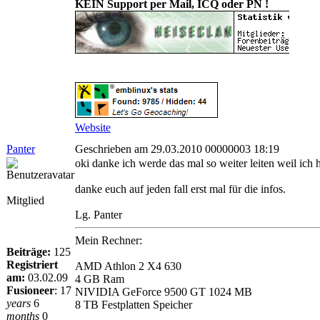
KEIN Support per Mail, ICQ oder PN !
Website
Panter
Geschrieben am 29.03.2010 00000003 18:19
oki danke ich werde das mal so weiter leiten weil ich 
danke euch auf jeden fall erst mal für die infos.
Mitglied
Lg. Panter
Mein Rechner:
Beiträge:
125
Registriert
AMD Athlon 2 X4 630
am:
03.02.09
4 GB Ram
Fusioneer
:
17
NIVIDIA GeForce 9500 GT 1024 MB
years
6
8 TB Festplatten Speicher
months
0