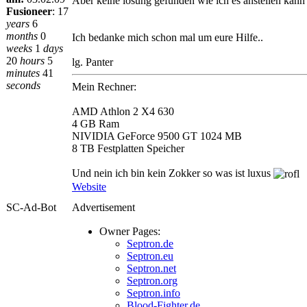
Aber keine lösung gefunden wie ich es anstellen kann
Fusioneer
:
17
years
6
months
0
Ich bedanke mich schon mal um eure Hilfe..
weeks
1
days
20
hours
5
lg. Panter
minutes
41
seconds
Mein Rechner:
AMD Athlon 2 X4 630
4 GB Ram
NIVIDIA GeForce 9500 GT 1024 MB
8 TB Festplatten Speicher
Und nein ich bin kein Zokker so was ist luxus
Website
SC-Ad-Bot
Advertisement
Owner Pages:
Septron.de
Septron.eu
Septron.net
Septron.org
Septron.info
Blood-Fighter.de