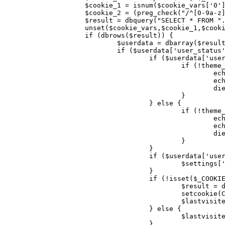
$cookie_1 = isnum($cookie_vars['0']) ?
$cookie_2 = (preg_check("/^[0-9a-z]{32}
$result = dbquery("SELECT * FROM ".DB_US
unset($cookie_vars,$cookie_1,$cooki
if (dbrows($result)) {
$userdata = dbarray($result
if ($userdata['user_status'] 
if ($userdata['user_theme'] != "Defau
if (!theme_exists($userda
echo "<strong>".$settings['si
echo $locale['glo
die()
}
} else {
if (!theme_exists($sett
echo "<strong>".$settings['si
echo $locale['glo
die()
}
}
if ($userdata['user_offse
$settings['timeoffset'] = $set
}
if (!isset($_COOKIE[COOKIE_PREFIX.
$result = dbquery("UPDATE ".DB_U
setcookie(COOKIE_PREFIX."lastvis
$lastvisited = $userdata
} else {
$lastvisited = $_COOKIE[CO
}