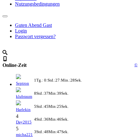
Nutzungsbedingungen
Guten Abend Gast
Login
Passwort vergessen?
Online-Zeit
©
1Tg.: 0:Std.:27:Min.:28Sek.
Septron
8Std.:37Min:39Sek.
klubraum
5Std.:45Min:25Sek.
Harlekin
4
4Std.:36Min:46Sek.
Day2015
5
3Std.:48Min:47Sek.
micha221