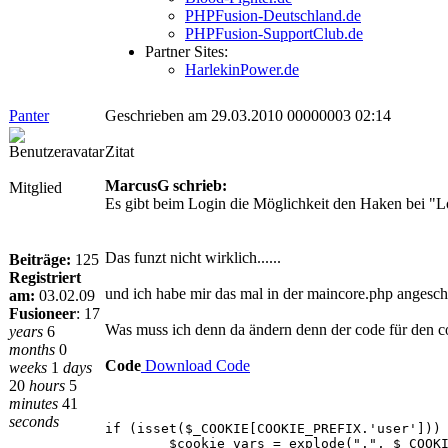
PHPFusion-Deutschland.de
PHPFusion-SupportClub.de
Partner Sites:
HarlekinPower.de
Panter
Geschrieben am 29.03.2010 00000003 02:14
Zitat
MarcusG schrieb:
Mitglied
Es gibt beim Login die Möglichkeit den Haken bei "L
Das funzt nicht wirklich......
Beiträge:
125
Registriert
und ich habe mir das mal in der maincore.php angeschau
am:
03.02.09
Fusioneer
:
17
Was muss ich denn da ändern denn der code für den cook
years
6
months
0
Code
Download Code
weeks
1
days
20
hours
5
minutes
41
seconds
if (isset($_COOKIE[COOKIE_PREFIX.'user']))
$cookie_vars = explode(".", $_COOKIE[