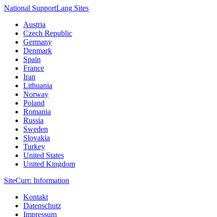
National Support
Lang
Sites
Austria
Czech Republic
Germany
Denmark
Spain
France
Iran
Lithuania
Norway
Poland
Romania
Russia
Sweden
Slovakia
Turkey
United States
United Kingdom
Site
Curr
: Information
Kontakt
Datenschutz
Impressum