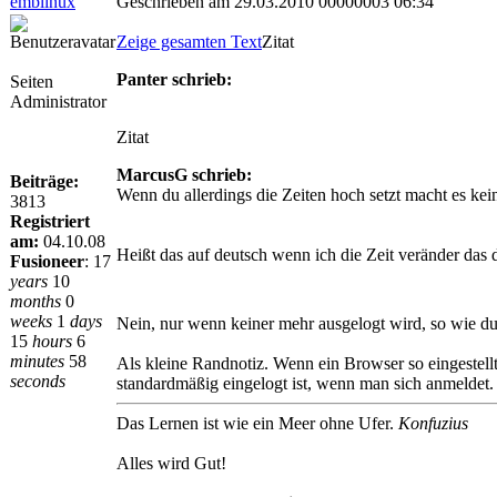
emblinux
Geschrieben am 29.03.2010 00000003 06:34
Zeige gesamten Text
Zitat
Panter schrieb:
Seiten
Administrator
Zitat
MarcusG schrieb:
Beiträge:
Wenn du allerdings die Zeiten hoch setzt macht es kei
3813
Registriert
am:
04.10.08
Heißt das auf deutsch wenn ich die Zeit veränder das 
Fusioneer
:
17
years
10
months
0
weeks
1
days
Nein, nur wenn keiner mehr ausgelogt wird, so wie du
15
hours
6
minutes
58
Als kleine Randnotiz. Wenn ein Browser so eingestellt
seconds
standardmäßig eingelogt ist, wenn man sich anmeldet. 
Das Lernen ist wie ein Meer ohne Ufer.
Konfuzius
Alles wird Gut!