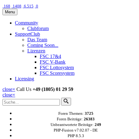
168
1408
6.515
0
Menu
Community
Clubforum
SupportClub
Das Team
Coming Soon...
Lizenzen
FSC 17&4
FSC V-Bank
FSC Lottosystem
FSC Scoresystem
Licensing
close
×
Call Us
+49 (1805) 01 29 59
close
×
Foren Themen:
3725
Foren Beiträge:
26383
Unbeantwortete Beiträge:
249
PHP-Fusion v7.02.07 - DE
PHP 8.5.3