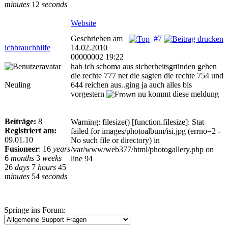
minutes
12
seconds
Website
Geschrieben am
#7
ichbrauchhilfe
14.02.2010
00000002 19:22
hab ich schoma aus sicherheitsgründen gehen
die rechte 777 net die sagten die rechte 754 und
Neuling
644 reichen aus..ging ja auch alles bis
vorgestern
nu kommt diese meldung
Beiträge:
8
Warning: filesize() [function.filesize]: Stat
Registriert am:
failed for images/photoalbum/isi.jpg (errno=2 -
09.01.10
No such file or directory) in
Fusioneer
:
16
years
/var/www/web377/html/photogallery.php on
6
months
3
weeks
line 94
26
days
7
hours
45
minutes
54
seconds
Springe ins Forum: