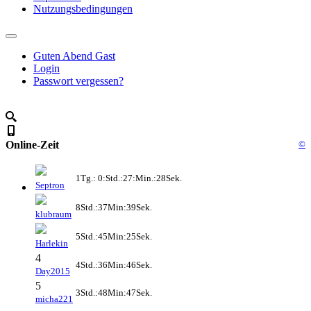
Nutzungsbedingungen
Guten Abend Gast
Login
Passwort vergessen?
Online-Zeit
©
1Tg.: 0:Std.:27:Min.:28Sek.
Septron
8Std.:37Min:39Sek.
klubraum
5Std.:45Min:25Sek.
Harlekin
4
4Std.:36Min:46Sek.
Day2015
5
3Std.:48Min:47Sek.
micha221