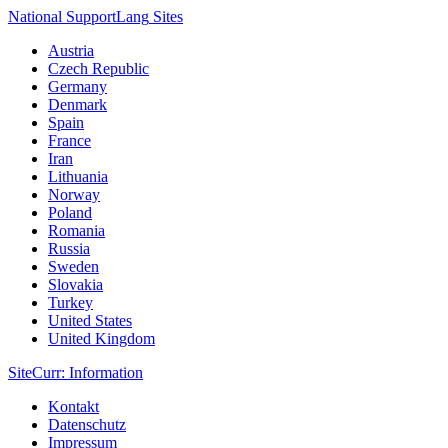
National Support
Lang
Sites
Austria
Czech Republic
Germany
Denmark
Spain
France
Iran
Lithuania
Norway
Poland
Romania
Russia
Sweden
Slovakia
Turkey
United States
United Kingdom
Site
Curr
: Information
Kontakt
Datenschutz
Impressum