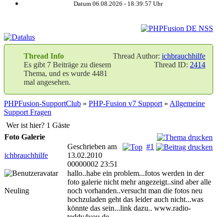
Datum 06.08.2026 -
18:39:57
Uhr
Thread Info
Thread Author:
ichbrauchhilfe
Es gibt 7 Beiträge zu diesem
Thread ID:
2414
Thema, und es wurde 4481
mal angesehen.
PHPFusion-SupportClub
»
PHP-Fusion v7 Support
»
Allgemeine
Support Fragen
Wer ist hier? 1 Gäste
Foto Galerie
Geschrieben am
#1
ichbrauchhilfe
13.02.2010
00000002 23:51
hallo..habe ein problem...fotos werden in der
foto galerie nicht mehr angezeigt..sind aber alle
Neuling
noch vorhanden..versucht man die fotos neu
hochzuladen geht das leider auch nicht...was
könnte das sein...link dazu.. www.radio-
teddy4you.de