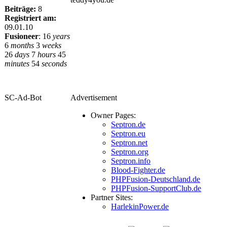
Beiträge:
8
Registriert am:
09.01.10
Fusioneer
:
16
years
6
months
3
weeks
26
days
7
hours
45
minutes
54
seconds
SC-Ad-Bot
Advertisement
Owner Pages:
Septron.de
Septron.eu
Septron.net
Septron.org
Septron.info
Blood-Fighter.de
PHPFusion-Deutschland.de
PHPFusion-SupportClub.de
Partner Sites:
HarlekinPower.de