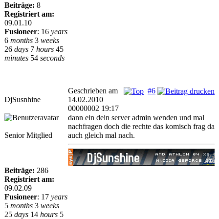
Beiträge:
8
Registriert am:
09.01.10
Fusioneer
:
16
years
6
months
3
weeks
26
days
7
hours
45
minutes
54
seconds
Geschrieben am
#6
DjSusnhine
14.02.2010
00000002 19:17
dann ein dein server admin wenden und mal
nachfragen doch die rechte das komisch frag da
Senior Mitglied
auch gleich mal nach.
Beiträge:
286
Registriert am:
09.02.09
Fusioneer
:
17
years
5
months
3
weeks
25
days
14
hours
5