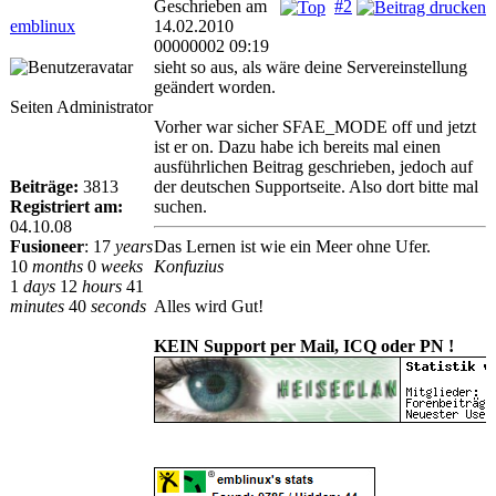
Geschrieben am
#2
emblinux
14.02.2010
00000002 09:19
sieht so aus, als wäre deine Servereinstellung
geändert worden.
Seiten Administrator
Vorher war sicher SFAE_MODE off und jetzt
ist er on. Dazu habe ich bereits mal einen
ausführlichen Beitrag geschrieben, jedoch auf
Beiträge:
3813
der deutschen Supportseite. Also dort bitte mal
Registriert am:
suchen.
04.10.08
Fusioneer
:
17
years
Das Lernen ist wie ein Meer ohne Ufer.
10
months
0
weeks
Konfuzius
1
days
12
hours
41
minutes
40
seconds
Alles wird Gut!
KEIN Support per Mail, ICQ oder PN !