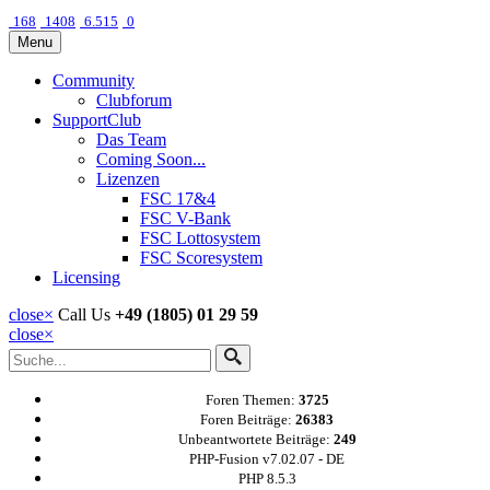
168
1408
6.515
0
Menu
Community
Clubforum
SupportClub
Das Team
Coming Soon...
Lizenzen
FSC 17&4
FSC V-Bank
FSC Lottosystem
FSC Scoresystem
Licensing
close
×
Call Us
+49 (1805) 01 29 59
close
×
Foren Themen:
3725
Foren Beiträge:
26383
Unbeantwortete Beiträge:
249
PHP-Fusion v7.02.07 - DE
PHP 8.5.3