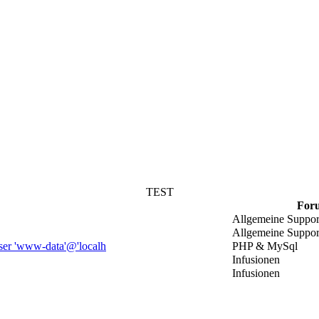
TEST
For
Allgemeine Suppor
Allgemeine Suppor
user 'www-data'@'localh
PHP & MySql
Infusionen
Infusionen