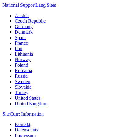
National Support
Lang
Sites
Austria
Czech Republic
Germany
Denmark
Spain
France
Iran
Lithuania
Norway
Poland
Romania
Russia
Sweden
Slovakia
Turkey
United States
United Kingdom
Site
Curr
: Information
Kontakt
Datenschutz
Impressum