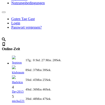
Nutzungsbedingungen
Guten Tag Gast
Login
Passwort vergessen?
Online-Zeit
1Tg.: 0:Std.:27:Min.:28Sek.
Septron
8Std.:37Min:39Sek.
klubraum
5Std.:45Min:25Sek.
Harlekin
4
4Std.:36Min:46Sek.
Day2015
5
3Std.:48Min:47Sek.
micha221