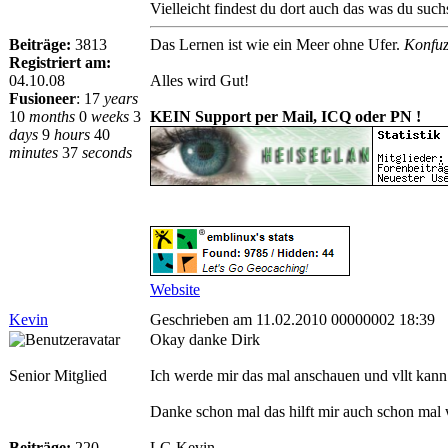
Vielleicht findest du dort auch das was du suchs
Beiträge:
3813
Das Lernen ist wie ein Meer ohne Ufer.
Konfuz
Registriert am:
04.10.08
Alles wird Gut!
Fusioneer
:
17
years
10
months
0
weeks
3
KEIN Support per Mail, ICQ oder PN !
days
9
hours
40
minutes
37
seconds
Website
Kevin
Geschrieben am 11.02.2010 00000002 18:39
Okay danke Dirk
Senior Mitglied
Ich werde mir das mal anschauen und vllt kann 
Danke schon mal das hilft mir auch schon mal 
Beiträge:
220
LG Kevin