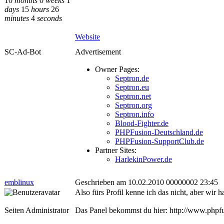
10
months
0
weeks
1
days
15
hours
26
minutes
4
seconds
Website
SC-Ad-Bot
Advertisement
Owner Pages:
Septron.de
Septron.eu
Septron.net
Septron.org
Septron.info
Blood-Fighter.de
PHPFusion-Deutschland.de
PHPFusion-SupportClub.de
Partner Sites:
HarlekinPower.de
emblinux
Geschrieben am 10.02.2010 00000002 23:45
Also fürs Profil kenne ich das nicht, aber wir
Seiten Administrator
Das Panel bekommst du hier: http://www.php