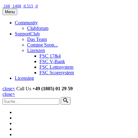
168
1408
6.515
0
Menu
Community
Clubforum
SupportClub
Das Team
Coming Soon...
Lizenzen
FSC 17&4
FSC V-Bank
FSC Lottosystem
FSC Scoresystem
Licensing
close
×
Call Us
+49 (1805) 01 29 59
close
×