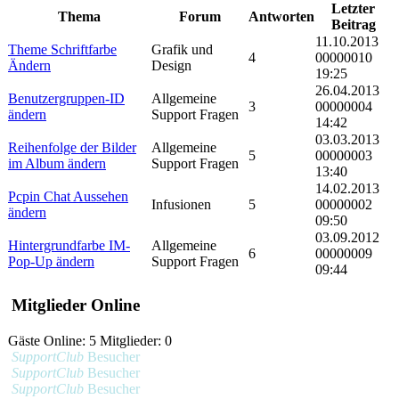
Letzter
Thema
Forum
Antworten
Beitrag
11.10.2013
Theme Schriftfarbe
Grafik und
4
00000010
Ändern
Design
19:25
26.04.2013
Benutzergruppen-ID
Allgemeine
3
00000004
ändern
Support Fragen
14:42
03.03.2013
Reihenfolge der Bilder
Allgemeine
5
00000003
im Album ändern
Support Fragen
13:40
14.02.2013
Pcpin Chat Aussehen
Infusionen
5
00000002
ändern
09:50
03.09.2012
Hintergrundfarbe IM-
Allgemeine
6
00000009
Pop-Up ändern
Support Fragen
09:44
Mitglieder Online
Gäste Online: 5 Mitglieder: 0
SupportClub
Besucher
SupportClub
Besucher
SupportClub
Besucher