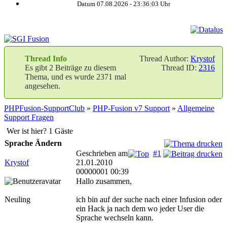
Datum 07.08.2026 -
23:36:03
Uhr
Thread Info
Thread Author:
Krystof
Es gibt 2 Beiträge zu diesem
Thread ID:
2316
Thema, und es wurde 2371 mal
angesehen.
PHPFusion-SupportClub
»
PHP-Fusion v7 Support
»
Allgemeine
Support Fragen
Wer ist hier? 1 Gäste
Sprache Ändern
Geschrieben am
#1
Krystof
21.01.2010
00000001 00:39
Hallo zusammen,
Neuling
ich bin auf der suche nach einer Infusion oder
ein Hack ja nach dem wo jeder User die
Sprache wechseln kann.