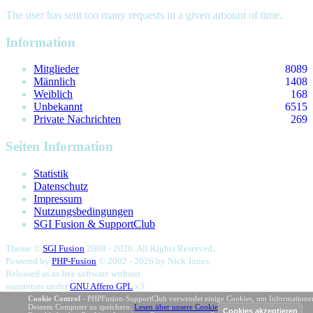
The user has sent too many requests in a given amount of time.
Information
Mitglieder
8089
Männlich
1408
Weiblich
168
Unbekannt
6515
Private Nachrichten
269
Seiten Information
Statistik
Datenschutz
Impressum
Nutzungsbedingungen
SGI Fusion & SupportClub
.
Theme ©
SGI Fusion
2008 - 2026. All Rights Reserved
Powered by
PHP-Fusion
© 2002 - 2026 by
Nick Jones.
Released as as free software without
warranties under
GNU Affero GPL
v3.
131,436,728 eindeutige Besuche
Cookie Control
- PHPFusion-SupportClub verwendet einige Cookies, um Informatione
Deinem Computer zu speichern.
Lesen über unsere Cookies
.
Seitenaufbau in 0.04 Sekunden - 145 DB-Abfragen