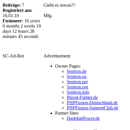
Beiträge:
7
Giebt es sowas??
Registriert am:
16.01.10
Mfg.
Fusioneer
:
16
years
6
months
2
weeks
19
days
12
hours
28
minutes
45
seconds
SC-Ad-Bot
Advertisement
Owner Pages:
Septron.de
Septron.eu
Septron.net
Septron.org
Septron.info
Blood-Fighter.de
PHPFusion-Deutschland.de
PHPFusion-SupportClub.de
Partner Sites:
HarlekinPower.de