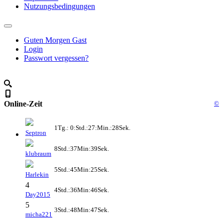
Nutzungsbedingungen
Guten Morgen Gast
Login
Passwort vergessen?
Online-Zeit
©
1Tg.: 0:Std.:27:Min.:28Sek.
Septron
8Std.:37Min:39Sek.
klubraum
5Std.:45Min:25Sek.
Harlekin
4
4Std.:36Min:46Sek.
Day2015
5
3Std.:48Min:47Sek.
micha221