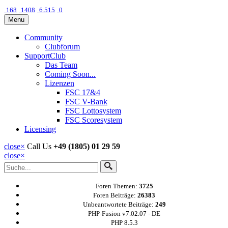
168
1408
6.515
0
Menu
Community
Clubforum
SupportClub
Das Team
Coming Soon...
Lizenzen
FSC 17&4
FSC V-Bank
FSC Lottosystem
FSC Scoresystem
Licensing
close
×
Call Us
+49 (1805) 01 29 59
close
×
Foren Themen:
3725
Foren Beiträge:
26383
Unbeantwortete Beiträge:
249
PHP-Fusion v7.02.07 - DE
PHP 8.5.3