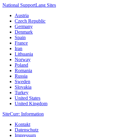
National Support
Lang
Sites
Austria
Czech Republic
Germany
Denmark
Spain
France
Iran
Lithuania
Norway
Poland
Romania
Russia
Sweden
Slovakia
Turkey
United States
United Kingdom
Site
Curr
: Information
Kontakt
Datenschutz
Impressum