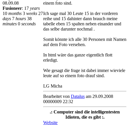
08.09.08
einem foto sind.
Fusioneer
:
17
years
10
months
3
weeks
27
Ich sage mal 30 Leute 15 in der vorderen
days
7
hours
38
reihe und 15 dahinter dann brauch meine
minutes
0
seconds
tabelle eben 15 spalten neben einander und
das selbe darunter nochmal .
Somit könnte ich alle 30 Personen mit Namen
auf dem Foto versehen.
In html wäre das ganze eigentlich flott
erledigt.
Wie gesagt die frage ist dabei immer wieviele
leute auf so einem foto drauf sind.
LG Micha
Bearbeitet von
Datalus
am 29.09.2008
00000009 22:32
.: Computer sind die intelligentesten
Idioten, die es gibt :.
Website