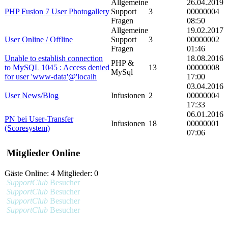
Allgemeine
26.04.2019
PHP Fusion 7 User Photogallery
Support
3
00000004
Fragen
08:50
Allgemeine
19.02.2017
User Online / Offline
Support
3
00000002
Fragen
01:46
Unable to establish connection
18.08.2016
PHP &
to MySQL 1045 : Access denied
13
00000008
MySql
for user 'www-data'@'localh
17:00
03.04.2016
User News/Blog
Infusionen
2
00000004
17:33
06.01.2016
PN bei User-Transfer
Infusionen
18
00000001
(Scoresystem)
07:06
Mitglieder Online
Gäste Online: 4 Mitglieder: 0
SupportClub
Besucher
SupportClub
Besucher
SupportClub
Besucher
SupportClub
Besucher