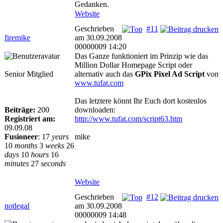
Gedanken.
Website
Geschrieben
#11
firemike
am 30.09.2008
00000009 14:20
Das Ganze funktioniert im Prinzip wie das
Million Dollar Homepage Script oder
Senior Mitglied
alternativ auch das
GPix Pixel Ad Script
von
www.tufat.com
Das letztere könnt Ihr Euch dort kostenlos
Beiträge:
200
downloaden:
Registriert am:
http://www.tufat.com/script63.htm
09.09.08
Fusioneer
:
17
years
mike
10
months
3
weeks
26
days
10
hours
16
minutes
27
seconds
Website
Geschrieben
#12
notlegal
am 30.09.2008
00000009 14:48