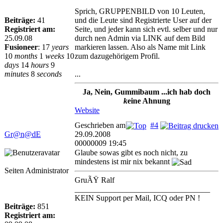
Sprich, GRUPPENBILD von 10 Leuten,
Beiträge:
41
und die Leute sind Registrierte User auf der
Registriert am:
Seite, und jeder kann sich evtl. selber und nur
25.09.08
durch nen Admin via LINK auf dem Bild
Fusioneer
:
17
years
markieren lassen. Also als Name mit Link
10
months
1
weeks
10
zum dazugehörigem Profil.
days
14
hours
9
minutes
8
seconds
...
Ja, Nein, Gummibaum ...ich hab doch
k
eine Ahnung
Website
Geschrieben am
#4
Gr@n@dE
29.09.2008
00000009 19:45
Glaube sowas gibt es noch nicht, zu
mindestens ist mir nix bekannt
Seiten Administrator
GruÃŸ Ralf
__________________________________
KEIN Support per Mail, ICQ oder PN !
Beiträge:
851
Registriert am: