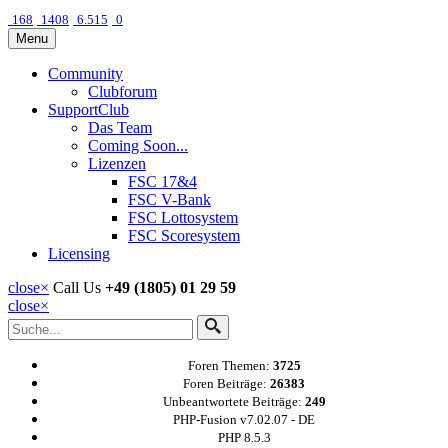
168
1408
6.515
0
Menu
Community
Clubforum
SupportClub
Das Team
Coming Soon...
Lizenzen
FSC 17&4
FSC V-Bank
FSC Lottosystem
FSC Scoresystem
Licensing
close
×
Call Us
+49 (1805) 01 29 59
close
×
Foren Themen:
3725
Foren Beiträge:
26383
Unbeantwortete Beiträge:
249
PHP-Fusion v7.02.07 - DE
PHP 8.5.3