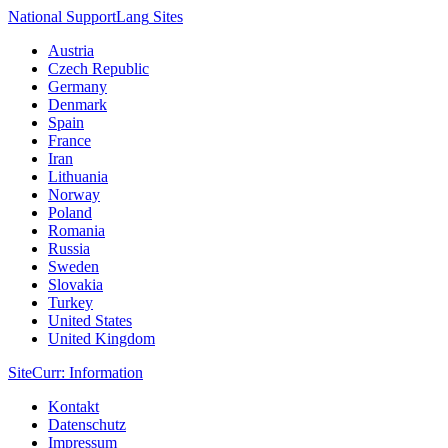
National Support
Lang
Sites
Austria
Czech Republic
Germany
Denmark
Spain
France
Iran
Lithuania
Norway
Poland
Romania
Russia
Sweden
Slovakia
Turkey
United States
United Kingdom
Site
Curr
: Information
Kontakt
Datenschutz
Impressum