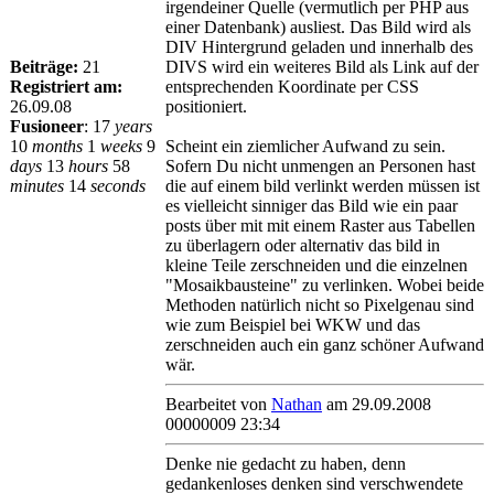
irgendeiner Quelle (vermutlich per PHP aus
einer Datenbank) ausliest. Das Bild wird als
DIV Hintergrund geladen und innerhalb des
Beiträge:
21
DIVS wird ein weiteres Bild als Link auf der
Registriert am:
entsprechenden Koordinate per CSS
26.09.08
positioniert.
Fusioneer
:
17
years
10
months
1
weeks
9
Scheint ein ziemlicher Aufwand zu sein.
days
13
hours
58
Sofern Du nicht unmengen an Personen hast
minutes
14
seconds
die auf einem bild verlinkt werden müssen ist
es vielleicht sinniger das Bild wie ein paar
posts über mit mit einem Raster aus Tabellen
zu überlagern oder alternativ das bild in
kleine Teile zerschneiden und die einzelnen
"Mosaikbausteine" zu verlinken. Wobei beide
Methoden natürlich nicht so Pixelgenau sind
wie zum Beispiel bei WKW und das
zerschneiden auch ein ganz schöner Aufwand
wär.
Bearbeitet von
Nathan
am 29.09.2008
00000009 23:34
Denke nie gedacht zu haben, denn
gedankenloses denken sind verschwendete