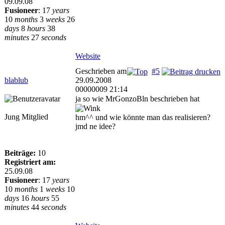
09.09.08
Fusioneer
:
17
years
10
months
3
weeks
26
days
8
hours
38
minutes
27
seconds
Website
Geschrieben am
#5
blablub
29.09.2008
00000009 21:14
ja so wie MrGonzoBln beschrieben hat
Jung Mitglied
hm^^ und wie könnte man das realisieren?
jmd ne idee?
Beiträge:
10
Registriert am:
25.09.08
Fusioneer
:
17
years
10
months
1
weeks
10
days
16
hours
55
minutes
44
seconds