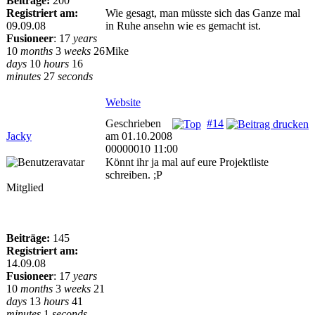
Beiträge:
200
Registriert am:
Wie gesagt, man müsste sich das Ganze mal
09.09.08
in Ruhe ansehn wie es gemacht ist.
Fusioneer
:
17
years
10
months
3
weeks
26
Mike
days
10
hours
16
minutes
27
seconds
Website
Geschrieben
#14
Jacky
am 01.10.2008
00000010 11:00
Könnt ihr ja mal auf eure Projektliste
schreiben. ;P
Mitglied
Beiträge:
145
Registriert am:
14.09.08
Fusioneer
:
17
years
10
months
3
weeks
21
days
13
hours
41
minutes
1
seconds