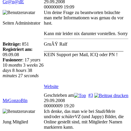
Gr@n@dE
29.09.2008
00000009 19:09
Um deine Frage zu beantworten bräuchte
man mehr Informationen was genau du vor
Seiten Administrator
hast.
Kann mir leider nix darunter vorstellen. Sorry
Beiträge:
851
GruÃŸ Ralf
Registriert am:
__________________________________
09.09.08
KEIN Support per Mail, ICQ oder PN !
Fusioneer
:
17
years
10
months
3
weeks
26
days
8
hours
38
minutes
27
seconds
Website
Geschrieben am
#3
MrGonzoBln
29.09.2008
00000009 19:20
Ich denke, das man wie bei
Studi/Mein
und/oder
schülerVZ
(und Jappy) Bilder, die
Jung Mitglied
Online gestellt sind, mit Mitglieder Namen
markieren kann.