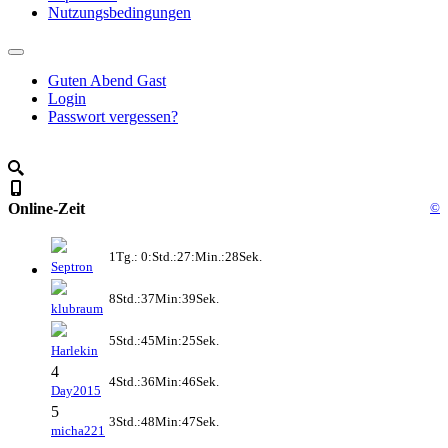
Nutzungsbedingungen
Guten Abend Gast
Login
Passwort vergessen?
Online-Zeit
©
1Tg.: 0:Std.:27:Min.:28Sek.
Septron
8Std.:37Min:39Sek.
klubraum
5Std.:45Min:25Sek.
Harlekin
4
4Std.:36Min:46Sek.
Day2015
5
3Std.:48Min:47Sek.
micha221