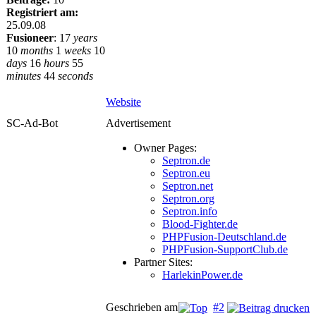
Registriert am:
25.09.08
Fusioneer
:
17
years
10
months
1
weeks
10
days
16
hours
55
minutes
44
seconds
Website
SC-Ad-Bot
Advertisement
Owner Pages:
Septron.de
Septron.eu
Septron.net
Septron.org
Septron.info
Blood-Fighter.de
PHPFusion-Deutschland.de
PHPFusion-SupportClub.de
Partner Sites:
HarlekinPower.de
Geschrieben am
#2