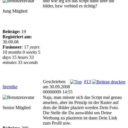
und wie leg ich das script dann über die
bilder, bzw verbind es richtig?
Jung Mitglied
Beiträge:
19
Registriert am:
30.09.08
Fusioneer
:
17
years
10
months
0
weeks
5
days
15
hours
33
minutes
33
seconds
Geschrieben
#13
firemike
am 30.09.2008
00000009 14:55
Naja, man müsste sich das Script mal genau
ansehen, aber im Prinzip ist der Raster auf
Senior Mitglied
dem die Bilder plaziert werden Dein Foto.
Die Stelle die Du auswählst um Deine
Werbung zu plazieren ist dann Dein Link
zum Profil usw.