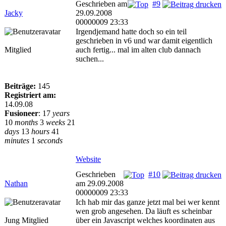
Geschrieben am
#9
Jacky
29.09.2008
00000009 23:33
Irgendjemand hatte doch so ein teil
geschrieben in v6 und war damit eigentlich
Mitglied
auch fertig... mal im alten club dannach
suchen...
Beiträge:
145
Registriert am:
14.09.08
Fusioneer
:
17
years
10
months
3
weeks
21
days
13
hours
41
minutes
1
seconds
Website
Geschrieben
#10
Nathan
am 29.09.2008
00000009 23:33
Ich hab mir das ganze jetzt mal bei wer kennt
wen grob angesehen. Da läuft es scheinbar
Jung Mitglied
über ein Javascript welches koordinaten aus