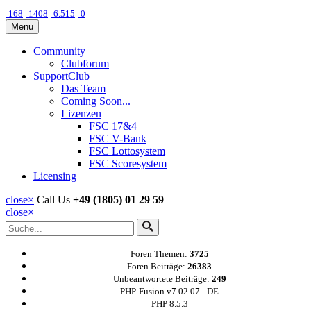
168
1408
6.515
0
Menu
Community
Clubforum
SupportClub
Das Team
Coming Soon...
Lizenzen
FSC 17&4
FSC V-Bank
FSC Lottosystem
FSC Scoresystem
Licensing
close
×
Call Us
+49 (1805) 01 29 59
close
×
Foren Themen:
3725
Foren Beiträge:
26383
Unbeantwortete Beiträge:
249
PHP-Fusion v7.02.07 - DE
PHP 8.5.3