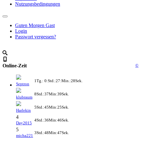
Nutzungsbedingungen
Guten Morgen Gast
Login
Passwort vergessen?
Online-Zeit
©
1Tg.: 0:Std.:27:Min.:28Sek.
Septron
8Std.:37Min:39Sek.
klubraum
5Std.:45Min:25Sek.
Harlekin
4
4Std.:36Min:46Sek.
Day2015
5
3Std.:48Min:47Sek.
micha221