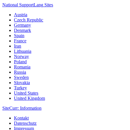
National Support
Lang
Sites
Austria
Czech Republic
Germany
Denmark
Spain
France
Iran
Lithuania
Norway
Poland
Romania
Russia
Sweden
Slovakia
Turkey
United States
United Kingdom
Site
Curr
: Information
Kontakt
Datenschutz
Impressum