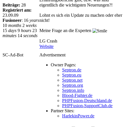
Beiträge:
28
eigentllich die wichtigsten Neuerungen?!
Registriert am:
23.09.09
Lohnt es sich ein Update zu machen oder eher
Fusioneer
:
16
years
nicht!
10
months
2
weeks
15
days
9
hours
23
Meine Frage an die Experten
minutes
14
seconds
LG Crash
Website
SC-Ad-Bot
Advertisement
Owner Pages:
Septron.de
Septron.eu
Septron.net
Septron.org
Septron.info
Blood-Fighter.de
PHPFusion-Deutschland.de
PHPFusion-SupportClub.de
Partner Sites:
HarlekinPower.de