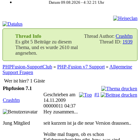
Datum 09.08.2026 -
4:32:21
Uhr
Thread Info
Thread Author:
Crashfm
Es gibt 5 Beiträge zu diesem
Thread ID:
1939
Thema, und es wurde 2610 mal
angesehen.
PHPFusion-SupportClub
»
PHP-Fusion v7 Support
»
Allgemeine
Support Fragen
Wer ist hier? 1 Gäste
Phpfusion 7.1
Geschrieben am
#1
Crashfm
14.11.2009
00000011 04:37
Hey zusammen...
Jung Mitglied
seit kurzem ist ja die neue Version draussen..
Wollte mal fragen, ob es schon
Erfahrungsberichte gibt, bzw. was sind