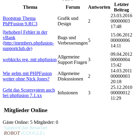
Letzter
Thema
Forum
Antworten
Beitrag
23.03.2016
Bootstrap Thema
Grafik und
2
00000003
PhPFusion 9.RC3
Design
17:48
[behoben] Fehler in der
15.06.2012
vBank
Bugs und
5
00000006
(http://members.phpfusion-
Verbesserungen
14:11
supportclub.de)
09.04.2012
Allgemeine
webkicks reg. mit phpfusion
3
00000004
Support Fragen
15:42
14.03.2011
Wie gehts mit PHPFusion
Allgemeine
2
00000003
weiter ohne Nick Jones?
Diskussionen
20:18
25.12.2010
Geht das Scoresystem auch
Infusionen
3
00000012
bei phpfusion 7.1.xx
11:29
Mitglieder Online
Gäste Online: 5 Mitglieder: 0
SupportClub
Besucher
ROBOT
(GOOGLE)