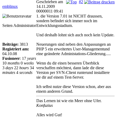
Geschrieben am
#2
emblinux
14.11.2009
00000011 09:41
1. die Version 7.01 ist NICHT draussen,
sondern befindet sich immer noch im
Seiten Administrator
Entwicklungsstadium.
Und deshalb lohnt sich auch noch kein Update.
Beiträge:
3813
Neuerungen sind neben den Anpassungen an
Registriert am:
PHP 5 ein erweitertes User-Managementund
04.10.08
eine geänderte Administations-Gliederung.....
Fusioneer
:
17
years
10
months
0
weeks
Wenn du dir einen besseren Überblick
3
days
22
hours
34
verschaffen möchtest, dann lade dir diese
minutes
4
seconds
Version per SVN-Client runterund installiere
sie dir auf einem Test-Server.
Ich selbst nutze diese Version schon, aber aus
einem anderen Grund.
Das Lernen ist wie ein Meer ohne Ufer.
Konfuzius
Alles wird Gut!