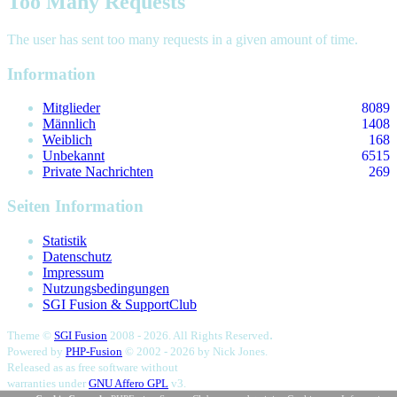
Too Many Requests
The user has sent too many requests in a given amount of time.
Information
Mitglieder
8089
Männlich
1408
Weiblich
168
Unbekannt
6515
Private Nachrichten
269
Seiten Information
Statistik
Datenschutz
Impressum
Nutzungsbedingungen
SGI Fusion & SupportClub
.
Theme ©
SGI Fusion
2008 - 2026. All Rights Reserved
Powered by
PHP-Fusion
© 2002 - 2026 by
Nick Jones.
Released as as free software without
warranties under
GNU Affero GPL
v3.