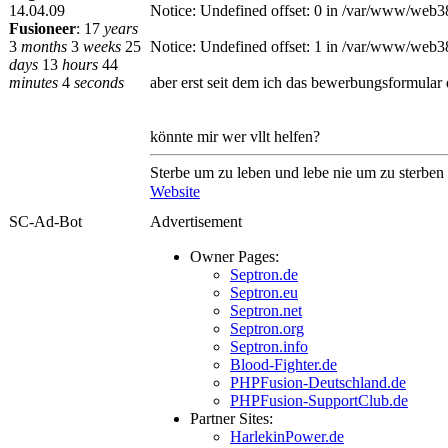
14.04.09
Notice: Undefined offset: 0 in /var/www/web3
Fusioneer
:
17
years
3
months
3
weeks
25
Notice: Undefined offset: 1 in /var/www/web3
days
13
hours
44
minutes
4
seconds
aber erst seit dem ich das bewerbungsformular d
könnte mir wer vllt helfen?
Sterbe um zu leben und lebe nie um zu sterben
Website
SC-Ad-Bot
Advertisement
Owner Pages:
Septron.de
Septron.eu
Septron.net
Septron.org
Septron.info
Blood-Fighter.de
PHPFusion-Deutschland.de
PHPFusion-SupportClub.de
Partner Sites:
HarlekinPower.de