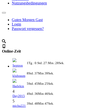
Nutzungsbedingungen
Guten Morgen Gast
Login
Passwort vergessen?
Online-Zeit
1Tg.: 0:Std.:27:Min.:28Sek.
Septron
8Std.:37Min:39Sek.
klubraum
5Std.:45Min:25Sek.
Harlekin
4
4Std.:36Min:46Sek.
Day2015
5
3Std.:48Min:47Sek.
micha221