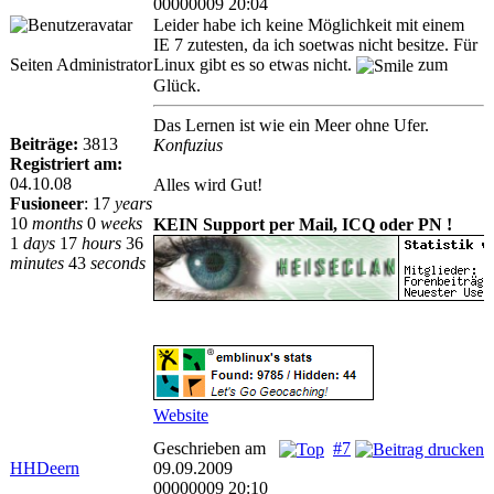
00000009 20:04
Leider habe ich keine Möglichkeit mit einem
IE 7 zutesten, da ich soetwas nicht besitze. Für
Seiten Administrator
Linux gibt es so etwas nicht.
zum
Glück.
Das Lernen ist wie ein Meer ohne Ufer.
Beiträge:
3813
Konfuzius
Registriert am:
04.10.08
Alles wird Gut!
Fusioneer
:
17
years
10
months
0
weeks
KEIN Support per Mail, ICQ oder PN !
1
days
17
hours
36
minutes
43
seconds
Website
Geschrieben am
#7
HHDeern
09.09.2009
00000009 20:10