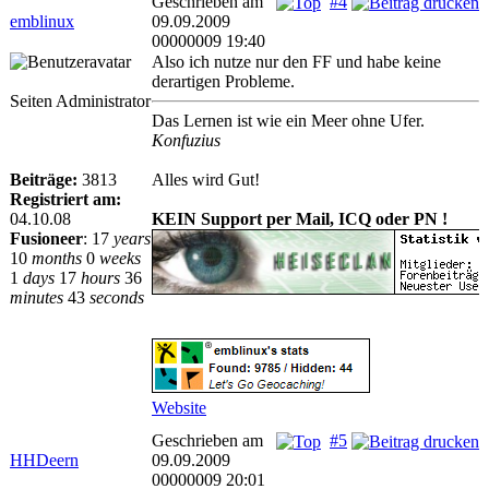
Geschrieben am
#4
emblinux
09.09.2009
00000009 19:40
Also ich nutze nur den FF und habe keine
derartigen Probleme.
Seiten Administrator
Das Lernen ist wie ein Meer ohne Ufer.
Konfuzius
Beiträge:
3813
Alles wird Gut!
Registriert am:
04.10.08
KEIN Support per Mail, ICQ oder PN !
Fusioneer
:
17
years
10
months
0
weeks
1
days
17
hours
36
minutes
43
seconds
Website
Geschrieben am
#5
HHDeern
09.09.2009
00000009 20:01