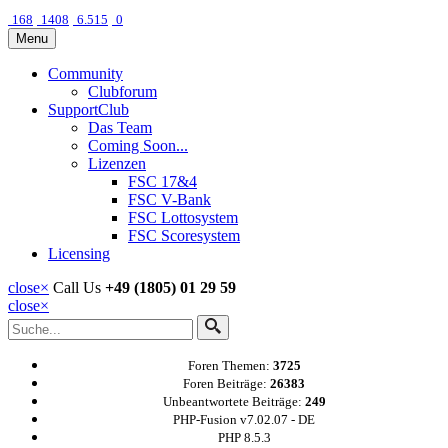
168
1408
6.515
0
Menu
Community
Clubforum
SupportClub
Das Team
Coming Soon...
Lizenzen
FSC 17&4
FSC V-Bank
FSC Lottosystem
FSC Scoresystem
Licensing
close
×
Call Us
+49 (1805) 01 29 59
close
×
Foren Themen:
3725
Foren Beiträge:
26383
Unbeantwortete Beiträge:
249
PHP-Fusion v7.02.07 - DE
PHP 8.5.3