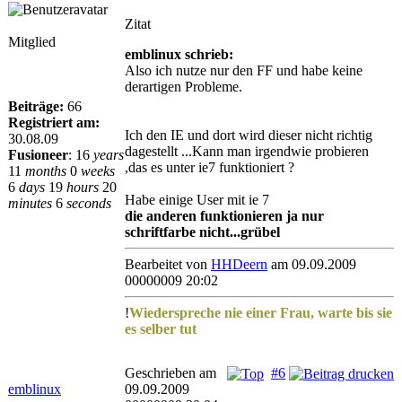
Zitat
Mitglied
emblinux schrieb:
Also ich nutze nur den FF und habe keine
derartigen Probleme.
Beiträge:
66
Registriert am:
Ich den IE und dort wird dieser nicht richtig
30.08.09
dagestellt ...Kann man irgendwie probieren
Fusioneer
:
16
years
,das es unter ie7 funktioniert ?
11
months
0
weeks
6
days
19
hours
20
Habe einige User mit ie 7
minutes
6
seconds
die anderen funktionieren ja nur
schriftfarbe nicht...grübel
Bearbeitet von
HHDeern
am 09.09.2009
00000009 20:02
!
Wiederspreche nie einer Frau, warte bis sie
es selber tut
Geschrieben am
#6
emblinux
09.09.2009