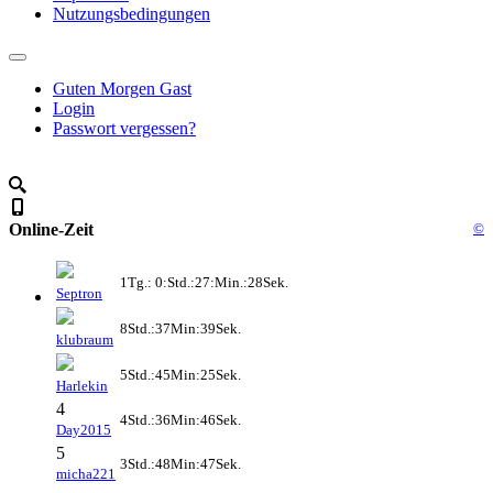
Nutzungsbedingungen
Guten Morgen Gast
Login
Passwort vergessen?
Online-Zeit
©
1Tg.: 0:Std.:27:Min.:28Sek.
Septron
8Std.:37Min:39Sek.
klubraum
5Std.:45Min:25Sek.
Harlekin
4
4Std.:36Min:46Sek.
Day2015
5
3Std.:48Min:47Sek.
micha221