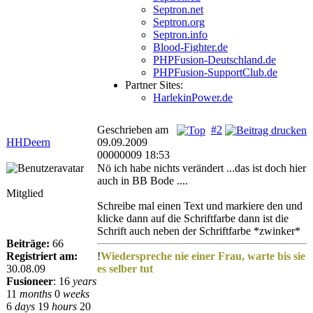
Septron.net
Septron.org
Septron.info
Blood-Fighter.de
PHPFusion-Deutschland.de
PHPFusion-SupportClub.de
Partner Sites:
HarlekinPower.de
Geschrieben am
#2
HHDeern
09.09.2009
00000009 18:53
Nö ich habe nichts verändert ...das ist doch hier
auch in BB Bode ....
Mitglied
Schreibe mal einen Text und markiere den und
klicke dann auf die Schriftfarbe dann ist die
Schrift auch neben der Schriftfarbe *zwinker*
Beiträge:
66
Registriert am:
!
Wiederspreche nie einer Frau, warte bis sie
30.08.09
es selber tut
Fusioneer
:
16
years
11
months
0
weeks
6
days
19
hours
20