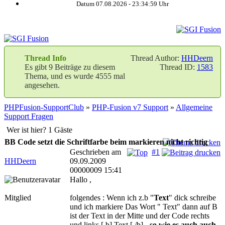
Datum 07.08.2026 -
23:35:00
Uhr
Thread Info
Thread Author:
HHDeern
Es gibt 9 Beiträge zu diesem
Thread ID:
1583
Thema, und es wurde 4555 mal
angesehen.
PHPFusion-SupportClub
»
PHP-Fusion v7 Support
»
Allgemeine
Support Fragen
Wer ist hier? 1 Gäste
BB Code setzt die Schriftfarbe beim markieren nicht richtig
Geschrieben am
#1
HHDeern
09.09.2009
00000009 15:41
Hallo ,
Mitglied
folgendes : Wenn ich z.b "
Text
" dick schreibe
und ich markiere Das Wort " Text" dann auf B
ist der Text in der Mitte und der Code rechts
und links [.b] Text [./b] -
so wie es auch auch