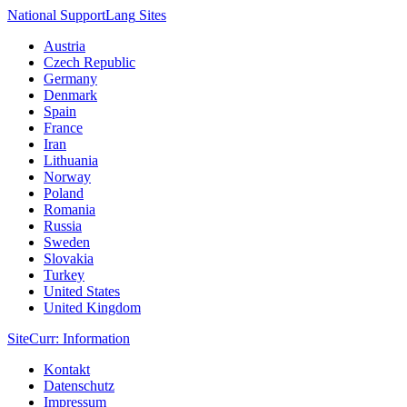
National Support
Lang
Sites
Austria
Czech Republic
Germany
Denmark
Spain
France
Iran
Lithuania
Norway
Poland
Romania
Russia
Sweden
Slovakia
Turkey
United States
United Kingdom
Site
Curr
: Information
Kontakt
Datenschutz
Impressum