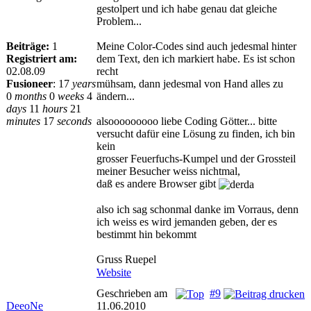
gestolpert und ich habe genau dat gleiche
Problem...
Beiträge:
1
Meine Color-Codes sind auch jedesmal hinter
Registriert am:
dem Text, den ich markiert habe. Es ist schon
02.08.09
recht
Fusioneer
:
17
years
mühsam, dann jedesmal von Hand alles zu
0
months
0
weeks
4
ändern...
days
11
hours
21
minutes
17
seconds
alsooooooooo liebe Coding Götter... bitte
versucht dafür eine Lösung zu finden, ich bin
kein
grosser Feuerfuchs-Kumpel und der Grossteil
meiner Besucher weiss nichtmal,
daß es andere Browser gibt
also ich sag schonmal danke im Vorraus, denn
ich weiss es wird jemanden geben, der es
bestimmt hin bekommt
Gruss Ruepel
Website
Geschrieben am
#9
DeeoNe
11.06.2010