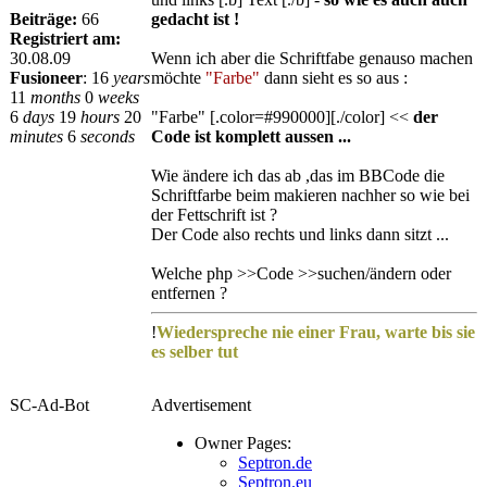
Beiträge:
66
gedacht ist !
Registriert am:
30.08.09
Wenn ich aber die Schriftfabe genauso machen
Fusioneer
:
16
years
möchte
"Farbe"
dann sieht es so aus :
11
months
0
weeks
6
days
19
hours
20
"Farbe" [.color=#990000][./color] <<
der
minutes
6
seconds
Code ist komplett aussen ...
Wie ändere ich das ab ,das im BBCode die
Schriftfarbe beim makieren nachher so wie bei
der Fettschrift ist ?
Der Code also rechts und links dann sitzt ...
Welche php >>Code >>suchen/ändern oder
entfernen ?
!
Wiederspreche nie einer Frau, warte bis sie
es selber tut
SC-Ad-Bot
Advertisement
Owner Pages:
Septron.de
Septron.eu