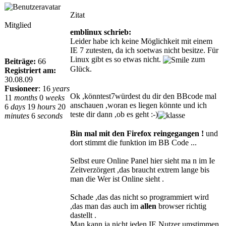
Zitat
Mitglied
emblinux schrieb:
Leider habe ich keine Möglichkeit mit einem
IE 7 zutesten, da ich soetwas nicht besitze. Für
Linux gibt es so etwas nicht.
zum
Beiträge:
66
Glück.
Registriert am:
30.08.09
Fusioneer
:
16
years
Ok ,könntest7würdest du dir den BBcode mal
11
months
0
weeks
anschauen ,woran es liegen könnte und ich
6
days
19
hours
20
teste dir dann ,ob es geht :-)
minutes
6
seconds
Bin mal mit den Firefox reingegangen !
und
dort stimmt die funktion im BB Code ...
Selbst eure Online Panel hier sieht ma n im Ie
Zeitverzörgert ,das braucht extrem lange bis
man die Wer ist Online sieht .
Schade ,das das nicht so programmiert wird
,das man das auch im
allen
browser richtig
dastellt .
Man kann ja nicht jeden IE Nutzer umstimmen