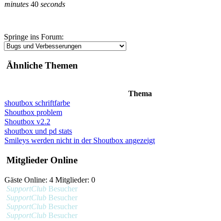
minutes
40
seconds
Springe ins Forum:
Ähnliche Themen
Thema
shoutbox schriftfarbe
Shoutbox problem
Shoutbox v2.2
shoutbox und pd stats
Smileys werden nicht in der Shoutbox angezeigt
Mitglieder Online
Gäste Online: 4 Mitglieder: 0
SupportClub
Besucher
SupportClub
Besucher
SupportClub
Besucher
SupportClub
Besucher