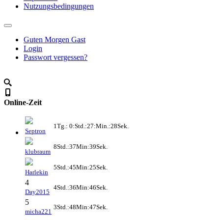
Nutzungsbedingungen
Guten Morgen Gast
Login
Passwort vergessen?
Online-Zeit
1Tg.: 0:Std.:27:Min.:28Sek.
Septron
8Std.:37Min:39Sek.
klubraum
5Std.:45Min:25Sek.
Harlekin
4
4Std.:36Min:46Sek.
Day2015
5
3Std.:48Min:47Sek.
micha221