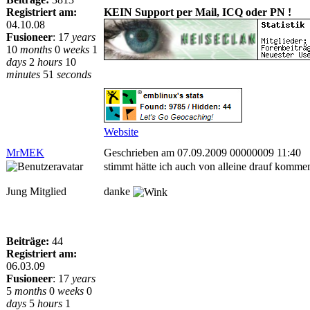
Registriert am:
KEIN Support per Mail, ICQ oder PN !
04.10.08
Fusioneer
:
17
years
10
months
0
weeks
1
days
2
hours
10
minutes
51
seconds
Website
MrMEK
Geschrieben am 07.09.2009 00000009 11:40
stimmt hätte ich auch von alleine drauf komm
Jung Mitglied
danke
Beiträge:
44
Registriert am:
06.03.09
Fusioneer
:
17
years
5
months
0
weeks
0
days
5
hours
1