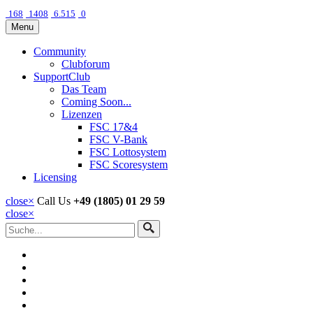
168
1408
6.515
0
Menu
Community
Clubforum
SupportClub
Das Team
Coming Soon...
Lizenzen
FSC 17&4
FSC V-Bank
FSC Lottosystem
FSC Scoresystem
Licensing
close
×
Call Us
+49 (1805) 01 29 59
close
×