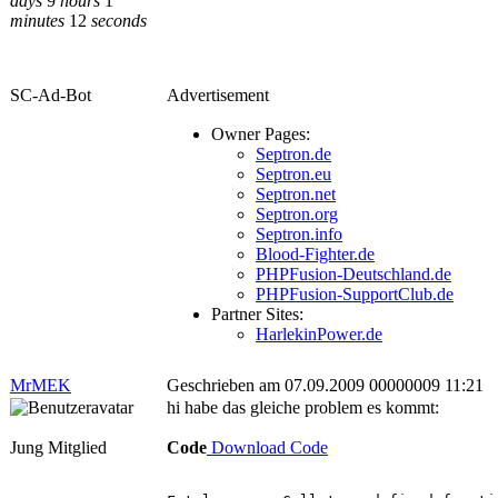
days
9
hours
1
minutes
12
seconds
SC-Ad-Bot
Advertisement
Owner Pages:
Septron.de
Septron.eu
Septron.net
Septron.org
Septron.info
Blood-Fighter.de
PHPFusion-Deutschland.de
PHPFusion-SupportClub.de
Partner Sites:
HarlekinPower.de
MrMEK
Geschrieben am 07.09.2009 00000009 11:21
hi habe das gleiche problem es kommt:
Jung Mitglied
Code
Download Code