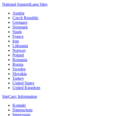
National Support
Lang
Sites
Austria
Czech Republic
Germany
Denmark
Spain
France
Iran
Lithuania
Norway
Poland
Romania
Russia
Sweden
Slovakia
Turkey
United States
United Kingdom
Site
Curr
: Information
Kontakt
Datenschutz
Impressum