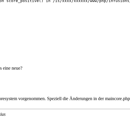
on score_positive() in /is/xxxx/xxxxxx/www/php/infusions
es eine neue?
oresystem vorgenommen. Speziell die Änderungen in der maincore.php. 
ius