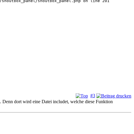
/shoutbox_panel/shoutbox_panel.php on line 201
#3
Denn dort wird eine Datei includet, welche diese Funktion