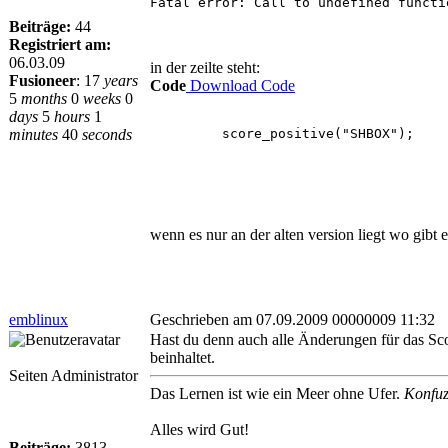
Fatal error: Call to undefined functi
Beiträge:
44
Registriert am:
06.03.09
in der zeilte steht:
Fusioneer
:
17
years
Code
Download Code
5
months
0
weeks
0
days
5
hours
1
minutes
40
seconds
score_positive("SHBOX");
wenn es nur an der alten version liegt wo gibt 
emblinux
Geschrieben am 07.09.2009 00000009 11:32
Hast du denn auch alle Änderungen für das Sc
beinhaltet.
Seiten Administrator
Das Lernen ist wie ein Meer ohne Ufer.
Konfuz
Alles wird Gut!
Beiträge:
3813