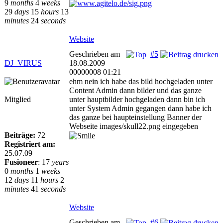
9
months
4
weeks
29
days
15
hours
13
minutes
24
seconds
Website
Geschrieben am
#5
DJ_VIRUS
18.08.2009
00000008 01:21
ehm nein ich habe das bild hochgeladen unter
Content Admin dann bilder und das ganze
Mitglied
unter hauptbilder hochgeladen dann bin ich
unter System Admin gegangen dann habe ich
das ganze bei haupteinstellung Banner der
Webseite images/skull22.png eingegeben
Beiträge:
72
Registriert am:
25.07.09
Fusioneer
:
17
years
0
months
1
weeks
12
days
11
hours
2
minutes
41
seconds
Website
Geschrieben am
#6