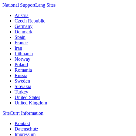
National Support
Lang
Sites
Austria
Czech Republic
Germany
Denmark
Spain
France
Iran
Lithuania
Norway
Poland
Romania
Russia
Sweden
Slovakia
Turkey
United States
United Kingdom
Site
Curr
: Information
Kontakt
Datenschutz
Impressum