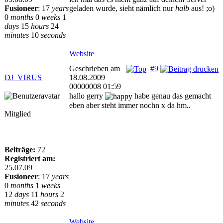
Fusioneer
:
17
years
geladen wurde, sieht nämlich nur
halb
aus! ;o)
0
months
0
weeks
1
days
15
hours
24
minutes
10
seconds
Website
Geschrieben am
#9
DJ_VIRUS
18.08.2009
00000008 01:59
hallo gerry
habe genau das gemacht
eben aber steht immer nochn x da hm..
Mitglied
Beiträge:
72
Registriert am:
25.07.09
Fusioneer
:
17
years
0
months
1
weeks
12
days
11
hours
2
minutes
42
seconds
Website