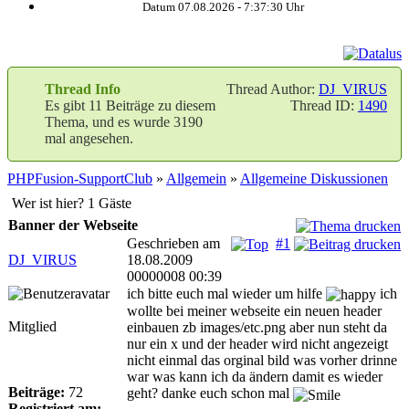
Datum 07.08.2026 -
7:37:31
Uhr
Thread Info
Thread Author:
DJ_VIRUS
Es gibt 11 Beiträge zu diesem
Thread ID:
1490
Thema, und es wurde 3190
mal angesehen.
PHPFusion-SupportClub
»
Allgemein
»
Allgemeine Diskussionen
Wer ist hier? 1 Gäste
Banner der Webseite
Geschrieben am
#1
DJ_VIRUS
18.08.2009
00000008 00:39
ich bitte euch mal wieder um hilfe
ich
wollte bei meiner webseite ein neuen header
Mitglied
einbauen zb images/etc.png aber nun steht da
nur ein x und der header wird nicht angezeigt
nicht einmal das orginal bild was vorher drinne
war was kann ich da ändern damit es wieder
Beiträge:
72
geht? danke euch schon mal
Registriert am: