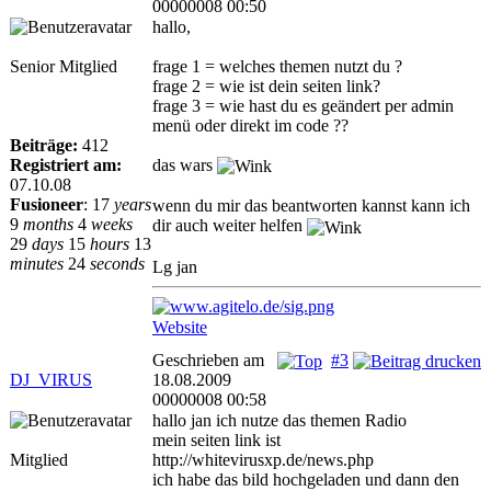
00000008 00:50
hallo,
Senior Mitglied
frage 1 = welches themen nutzt du ?
frage 2 = wie ist dein seiten link?
frage 3 = wie hast du es geändert per admin
menü oder direkt im code ??
Beiträge:
412
Registriert am:
das wars
07.10.08
Fusioneer
:
17
years
wenn du mir das beantworten kannst kann ich
9
months
4
weeks
dir auch weiter helfen
29
days
15
hours
13
minutes
24
seconds
Lg jan
Website
Geschrieben am
#3
DJ_VIRUS
18.08.2009
00000008 00:58
hallo jan ich nutze das themen Radio
mein seiten link ist
Mitglied
http://whitevirusxp.de/news.php
ich habe das bild hochgeladen und dann den