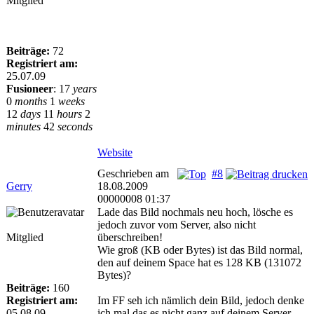
Mitglied
Beiträge:
72
Registriert am:
25.07.09
Fusioneer
:
17
years
0
months
1
weeks
12
days
11
hours
2
minutes
42
seconds
Website
Geschrieben am
#8
Gerry
18.08.2009
00000008 01:37
Lade das Bild nochmals neu hoch, lösche es
jedoch zuvor vom Server, also nicht
Mitglied
überschreiben!
Wie groß (KB oder Bytes) ist das Bild normal,
den auf deinem Space hat es 128 KB (131072
Bytes)?
Beiträge:
160
Registriert am:
Im FF seh ich nämlich dein Bild, jedoch denke
05.08.09
ich mal das es nicht ganz auf deinem Server