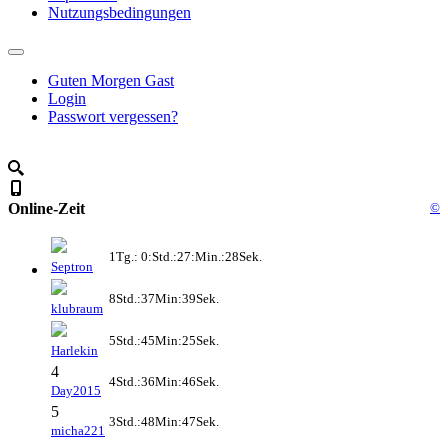
Nutzungsbedingungen
Guten Morgen Gast
Login
Passwort vergessen?
Online-Zeit
©
1Tg.: 0:Std.:27:Min.:28Sek.
Septron
8Std.:37Min:39Sek.
klubraum
5Std.:45Min:25Sek.
Harlekin
4
4Std.:36Min:46Sek.
Day2015
5
3Std.:48Min:47Sek.
micha221