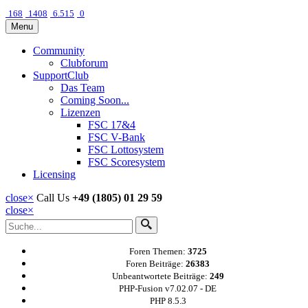
168
1408
6.515
0
Menu
Community
Clubforum
SupportClub
Das Team
Coming Soon...
Lizenzen
FSC 17&4
FSC V-Bank
FSC Lottosystem
FSC Scoresystem
Licensing
close
×
Call Us
+49 (1805) 01 29 59
close
×
Foren Themen:
3725
Foren Beiträge:
26383
Unbeantwortete Beiträge:
249
PHP-Fusion v7.02.07 - DE
PHP 8.5.3