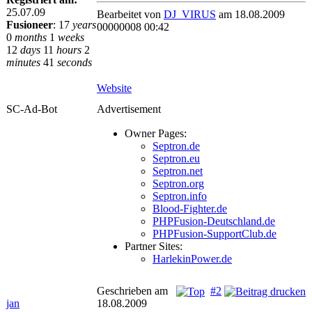
25.07.09
Bearbeitet von
DJ_VIRUS
am 18.08.2009
Fusioneer
:
17
years
00000008 00:42
0
months
1
weeks
12
days
11
hours
2
minutes
41
seconds
Website
SC-Ad-Bot
Advertisement
Owner Pages:
Septron.de
Septron.eu
Septron.net
Septron.org
Septron.info
Blood-Fighter.de
PHPFusion-Deutschland.de
PHPFusion-SupportClub.de
Partner Sites:
HarlekinPower.de
Geschrieben am
#2
jan
18.08.2009