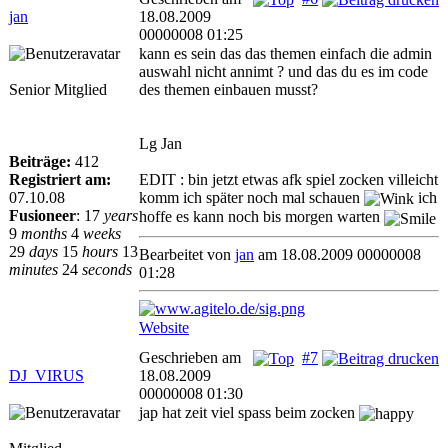
jan
18.08.2009
00000008 01:25
kann es sein das das themen einfach die admin
auswahl nicht annimt ? und das du es im code
Senior Mitglied
des themen einbauen musst?
Lg Jan
Beiträge:
412
Registriert am:
EDIT : bin jetzt etwas afk spiel zocken villeicht
07.10.08
komm ich später noch mal schauen
ich
Fusioneer
:
17
years
hoffe es kann noch bis morgen warten
9
months
4
weeks
29
days
15
hours
13
Bearbeitet von
jan
am 18.08.2009 00000008
minutes
24
seconds
01:28
Website
Geschrieben am
#7
DJ_VIRUS
18.08.2009
00000008 01:30
jap hat zeit viel spass beim zocken