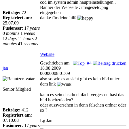
cod im system admin haupteinstellungen..
Banner der Webseite : images/etc.png
Beiträge:
72
eingegeben
Registriert am:
danke für deine hilfe
25.07.09
Fusioneer
:
17
years
0
months
1
weeks
12
days
11
hours
2
minutes
41
seconds
Website
Geschrieben am
#4
jan
18.08.2009
00000008 01:09
also so wie es ausieht gibt es kein bild unter
dem link
Senior Mitglied
kann es sein das du einfach vergessen hast das
bild hochzuladen?
oder aussversehen in denn falschen ordner oder
Beiträge:
412
so ?
Registriert am:
07.10.08
Lg Jan
Fusioneer
:
17
years