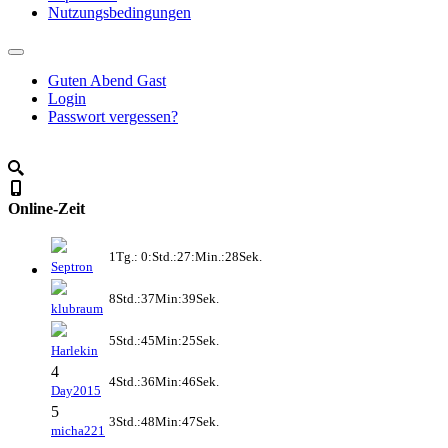
Nutzungsbedingungen
Guten Abend Gast
Login
Passwort vergessen?
Online-Zeit
1Tg.: 0:Std.:27:Min.:28Sek.
Septron
8Std.:37Min:39Sek.
klubraum
5Std.:45Min:25Sek.
Harlekin
4
4Std.:36Min:46Sek.
Day2015
5
3Std.:48Min:47Sek.
micha221