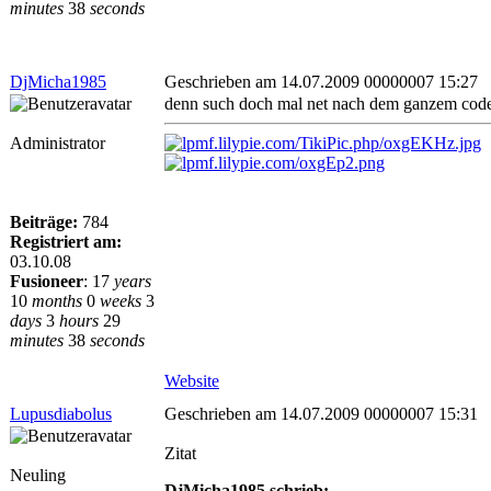
minutes
38
seconds
DjMicha1985
Geschrieben am 14.07.2009 00000007 15:27
denn such doch mal net nach dem ganzem code, 
Administrator
Beiträge:
784
Registriert am:
03.10.08
Fusioneer
:
17
years
10
months
0
weeks
3
days
3
hours
29
minutes
38
seconds
Website
Lupusdiabolus
Geschrieben am 14.07.2009 00000007 15:31
Zitat
Neuling
DjMicha1985 schrieb: