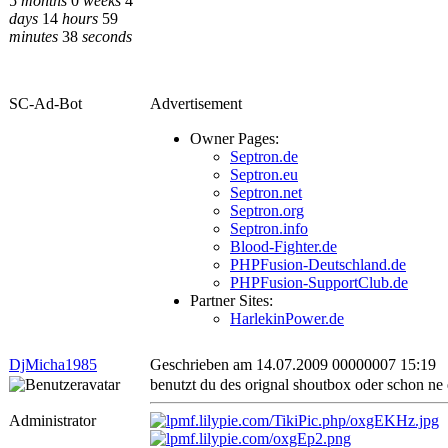
5
months
0
weeks
4
days
14
hours
59
minutes
38
seconds
SC-Ad-Bot
Advertisement
Owner Pages:
Septron.de
Septron.eu
Septron.net
Septron.org
Septron.info
Blood-Fighter.de
PHPFusion-Deutschland.de
PHPFusion-SupportClub.de
Partner Sites:
HarlekinPower.de
DjMicha1985
Geschrieben am 14.07.2009 00000007 15:19
benutzt du des orignal shoutbox oder schon ne 
Administrator