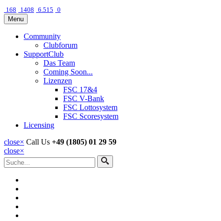
168
1408
6.515
0
Menu
Community
Clubforum
SupportClub
Das Team
Coming Soon...
Lizenzen
FSC 17&4
FSC V-Bank
FSC Lottosystem
FSC Scoresystem
Licensing
close
×
Call Us
+49 (1805) 01 29 59
close
×