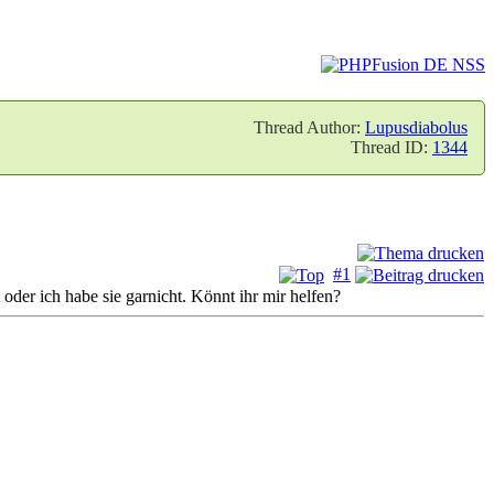
Thread Author:
Lupusdiabolus
Thread ID:
1344
#1
oder ich habe sie garnicht. Könnt ihr mir helfen?