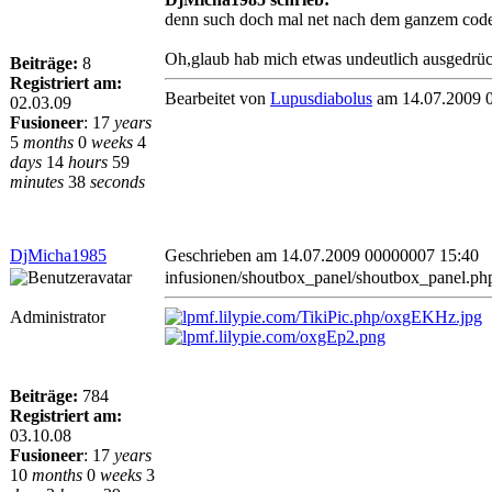
denn such doch mal net nach dem ganzem code, 
Oh,glaub hab mich etwas undeutlich ausgedrüc
Beiträge:
8
Registriert am:
Bearbeitet von
Lupusdiabolus
am 14.07.2009 
02.03.09
Fusioneer
:
17
years
5
months
0
weeks
4
days
14
hours
59
minutes
38
seconds
DjMicha1985
Geschrieben am 14.07.2009 00000007 15:40
infusionen/shoutbox_panel/shoutbox_panel.ph
Administrator
Beiträge:
784
Registriert am:
03.10.08
Fusioneer
:
17
years
10
months
0
weeks
3