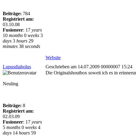
Beiträge:
784
Registriert am:
03.10.08
Fusioneer
:
17
years
10
months
0
weeks
3
days
3
hours
29
minutes
38
seconds
Website
Lupusdiabolus
Geschrieben am 14.07.2009 00000007 15:24
Die Originalshoutbox soweit ich es in erinneru
Neuling
Beiträge:
8
Registriert am:
02.03.09
Fusioneer
:
17
years
5
months
0
weeks
4
days
14
hours
59