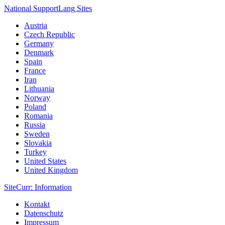
National Support
Lang
Sites
Austria
Czech Republic
Germany
Denmark
Spain
France
Iran
Lithuania
Norway
Poland
Romania
Russia
Sweden
Slovakia
Turkey
United States
United Kingdom
Site
Curr
: Information
Kontakt
Datenschutz
Impressum