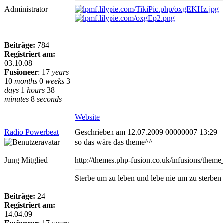
Administrator
Beiträge:
784
Registriert am:
03.10.08
Fusioneer
:
17
years
10
months
0
weeks
3
days
1
hours
38
minutes
8
seconds
Website
Radio Powerbeat
Geschrieben am 12.07.2009 00000007 13:29
so das wäre das theme^^
Jung Mitglied
http://themes.php-fusion.co.uk/infusions/th
Sterbe um zu leben und lebe nie um zu sterben
Beiträge:
24
Registriert am:
14.04.09
Fusioneer
:
17
years