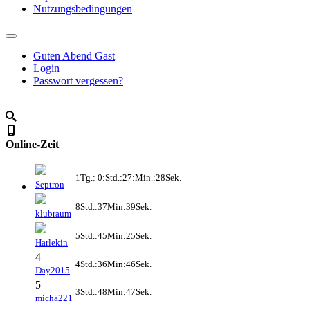
Nutzungsbedingungen
Guten Abend Gast
Login
Passwort vergessen?
Online-Zeit
1Tg.: 0:Std.:27:Min.:28Sek.
Septron
8Std.:37Min:39Sek.
klubraum
5Std.:45Min:25Sek.
Harlekin
4
4Std.:36Min:46Sek.
Day2015
5
3Std.:48Min:47Sek.
micha221