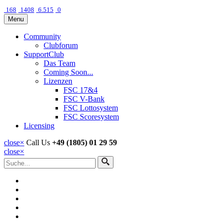
168
1408
6.515
0
Menu
Community
Clubforum
SupportClub
Das Team
Coming Soon...
Lizenzen
FSC 17&4
FSC V-Bank
FSC Lottosystem
FSC Scoresystem
Licensing
close
×
Call Us
+49 (1805) 01 29 59
close
×