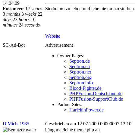
14.04.09
Fusioneer
:
17
years
Sterbe um zu leben und lebe nie um zu sterben
3
months
3
weeks
22
days
23
hours
16
minutes
24
seconds
Website
SC-Ad-Bot
Advertisement
Owner Pages:
Septron.de
Septron.eu
Septron.net
Septron.org
Septron.info
Blood-Fighter.de
PHPFusion-Deutschland.de
PHPFusion-SupportClub.de
Partner Sites:
HarlekinPower.de
DjMicha1985
Geschrieben am 12.07.2009 00000007 13:10
häng ma deine theme.php an