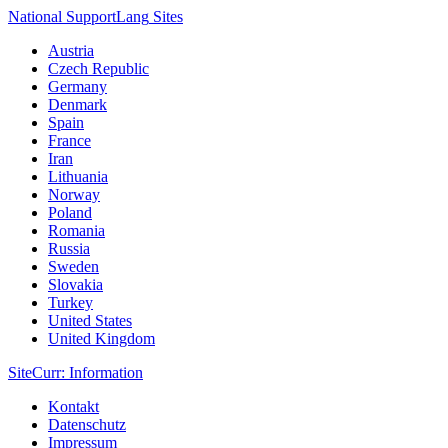
National Support
Lang
Sites
Austria
Czech Republic
Germany
Denmark
Spain
France
Iran
Lithuania
Norway
Poland
Romania
Russia
Sweden
Slovakia
Turkey
United States
United Kingdom
Site
Curr
: Information
Kontakt
Datenschutz
Impressum