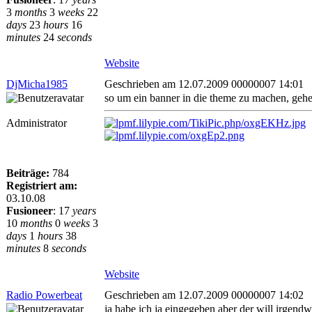
3
months
3
weeks
22
days
23
hours
16
minutes
24
seconds
Website
DjMicha1985
Geschrieben am 12.07.2009 00000007 14:01
so um ein banner in die theme zu machen, gehe
Administrator
Beiträge:
784
Registriert am:
03.10.08
Fusioneer
:
17
years
10
months
0
weeks
3
days
1
hours
38
minutes
8
seconds
Website
Radio Powerbeat
Geschrieben am 12.07.2009 00000007 14:02
ja habe ich ja eingegeben aber der will irgendwi