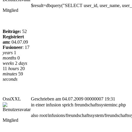
$result=dbquery("SELECT user_id, user_name, user_l
Mitglied
Beiträge:
52
Registriert
am:
04.07.09
Fusioneer
:
17
years
1
months
0
weeks
2
days
11
hours
20
minutes
59
seconds
OssiXXL
Geschrieben am 04.07.2009 00000007 19:31
in einer infusion sprich freundschaftssysteminc.php
also root/infusions/freundschaftssystem/freundschafts
Mitglied