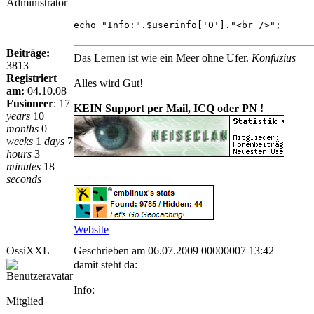
Administrator
echo "Info:".$userinfo['0']."<br />";
Beiträge:
Das Lernen ist wie ein Meer ohne Ufer.
Konfuzius
3813
Registriert
Alles wird Gut!
am:
04.10.08
Fusioneer
:
17
KEIN Support per Mail, ICQ oder PN !
years
10
months
0
weeks
1
days
7
hours
3
minutes
18
seconds
Website
OssiXXL
Geschrieben am 06.07.2009 00000007 13:42
damit steht da:
Info:
Mitglied