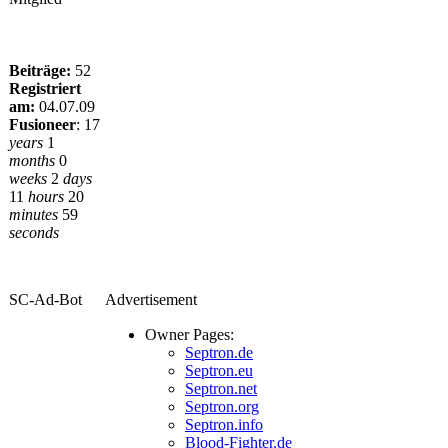
Beiträge:
52
Registriert
am:
04.07.09
Fusioneer
:
17
years
1
months
0
weeks
2
days
11
hours
20
minutes
59
seconds
SC-Ad-Bot
Advertisement
Owner Pages:
Septron.de
Septron.eu
Septron.net
Septron.org
Septron.info
Blood-Fighter.de