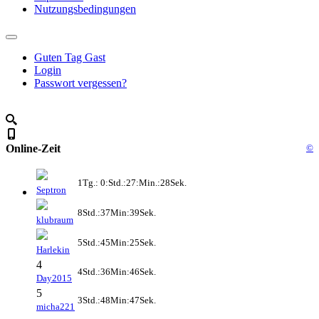
Nutzungsbedingungen
Guten Tag Gast
Login
Passwort vergessen?
Online-Zeit
©
1Tg.: 0:Std.:27:Min.:28Sek.
Septron
8Std.:37Min:39Sek.
klubraum
5Std.:45Min:25Sek.
Harlekin
4
4Std.:36Min:46Sek.
Day2015
5
3Std.:48Min:47Sek.
micha221