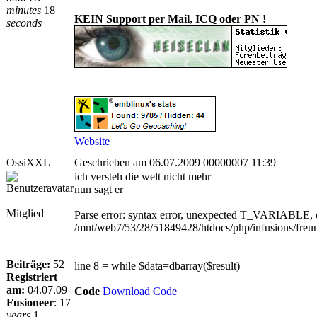
minutes
18
KEIN Support per Mail, ICQ oder PN !
seconds
Website
OssiXXL
Geschrieben am 06.07.2009 00000007 11:39
ich versteh die welt nicht mehr
nun sagt er
Mitglied
Parse error: syntax error, unexpected T_VARIABLE, ex
/mnt/web7/53/28/51849428/htdocs/php/infusions/freun
Beiträge:
52
line 8 = while $data=dbarray($result)
Registriert
am:
04.07.09
Code
Download Code
Fusioneer
:
17
years
1