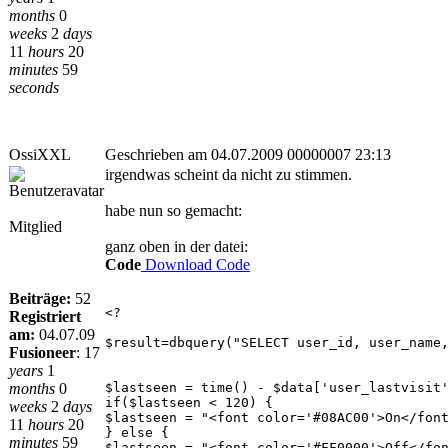
months
0
weeks
2
days
11
hours
20
minutes
59
seconds
OssiXXL
Geschrieben am 04.07.2009 00000007 23:13
irgendwas scheint da nicht zu stimmen.
habe nun so gemacht:
Mitglied
ganz oben in der datei:
Code
Download Code
Beiträge:
52
<?
Registriert
am:
04.07.09
$result=dbquery("SELECT user_id, user_name
Fusioneer
:
17
years
1
months
0
$lastseen = time() - $data['user_lastvisit
if($lastseen < 120) {
weeks
2
days
$lastseen = "<font color='#08AC00'>On</fon
11
hours
20
} else {
minutes
59
$lastseen = "<font color='#FF0000'>Off</fo