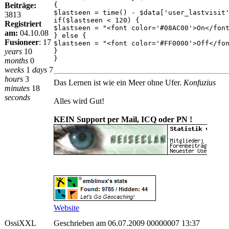
Beiträge:
{
$lastseen = time() - $data['user_lastvisit
3813
if($lastseen < 120) {
Registriert
$lastseen = "<font color='#08AC00'>On</fon
am:
04.10.08
} else {
Fusioneer
:
17
$lastseen = "<font color='#FF0000'>Off</fo
years
10
}
}
months
0
weeks
1
days
7
hours
3
Das Lernen ist wie ein Meer ohne Ufer.
Konfuzius
minutes
18
seconds
Alles wird Gut!
KEIN Support per Mail, ICQ oder PN !
Website
OssiXXL
Geschrieben am 06.07.2009 00000007 13:37