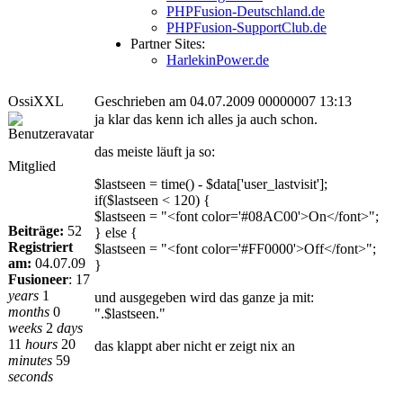
PHPFusion-Deutschland.de
PHPFusion-SupportClub.de
Partner Sites:
HarlekinPower.de
OssiXXL
Geschrieben am 04.07.2009 00000007 13:13
ja klar das kenn ich alles ja auch schon.
das meiste läuft ja so:
Mitglied
$lastseen = time() - $data['user_lastvisit'];
if($lastseen < 120) {
$lastseen = "<font color='#08AC00'>On</font>";
Beiträge:
52
} else {
Registriert
$lastseen = "<font color='#FF0000'>Off</font>";
am:
04.07.09
}
Fusioneer
:
17
years
1
und ausgegeben wird das ganze ja mit:
months
0
".$lastseen."
weeks
2
days
11
hours
20
das klappt aber nicht er zeigt nix an
minutes
59
seconds