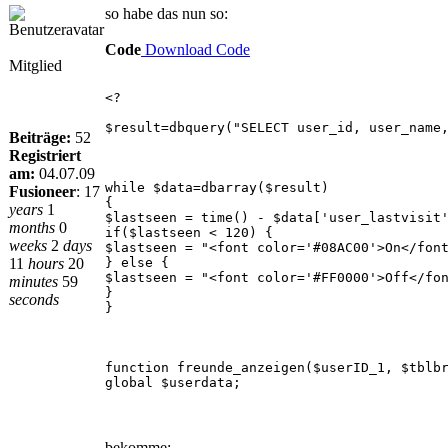
so habe das nun so:
Code
Download Code
Mitglied
<?
$result=dbquery("SELECT user_id, user_name
Beiträge:
52
Registriert
am:
04.07.09
while $data=dbarray($result)
Fusioneer
:
17
{
years
1
$lastseen = time() - $data['user_lastvisit
months
0
if($lastseen < 120) {
weeks
2
days
$lastseen = "<font color='#08AC00'>On</fon
11
hours
20
} else {
$lastseen = "<font color='#FF0000'>Off</fo
minutes
59
}
seconds
}
function freunde_anzeigen($userID_1, $tblb
global $userdata;
bekomme: