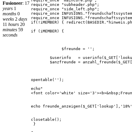
require_once "maincore.php";
Fusioneer
:
17
require_once "subheader.php";
years
1
require_once "side_left.php";
months
0
require_once INFUSIONS."freundschaftssyste
require_once INFUSIONS."freundschaftssyste
weeks
2
days
if(!iMEMBER) { redirect(BASEDIR."hinweis.p
11
hours
20
minutes
59
if (iMEMBER) {
seconds
$freunde = '';
$userinfo = userinfo($_GET['looku
$anzfreunde = anzahl_freunde($_GET['
opentable('');
echo"
<font color='white' size='3'><b>&nbsp;Freu
echo freunde_anzeigen($_GET['lookup'],'18%
closetable();
}