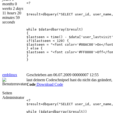
<?
months
0
weeks
2
days
11
hours
20
$result=dbquery("SELECT user_id, user_name
minutes
59
seconds
while $data=dbarray($result)
{
$lastseen = time() - $data['user_lastvisit
if($lastseen < 120) {
$lastseen = "<font color='#08AC00'>On</fon
} else {
$lastseen = "<font color='#FF0000'>Off</fo
}
}
emblinux
Geschrieben am 06.07.2009 00000007 12:55
laut deinem Codeschnipsel hast du nicht das geändert, 
Code
Download Code
Seiten
Administrator
<?
$result=dbquery("SELECT user_id, user_name
while ($data=dbarray($result))