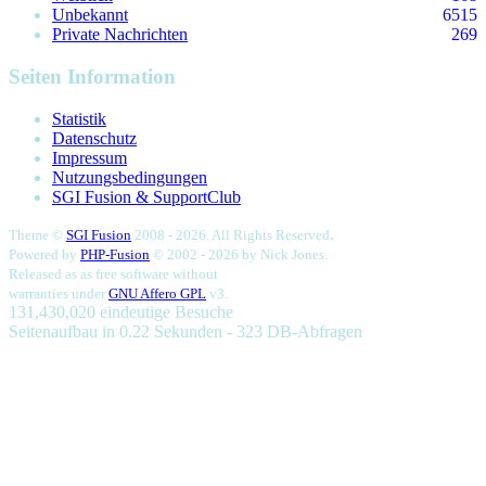
Unbekannt
6515
Private Nachrichten
269
Seiten Information
Statistik
Datenschutz
Impressum
Nutzungsbedingungen
SGI Fusion & SupportClub
.
Theme ©
SGI Fusion
2008 - 2026. All Rights Reserved
Powered by
PHP-Fusion
© 2002 - 2026 by
Nick Jones.
Released as as free software without
warranties under
GNU Affero GPL
v3.
131,430,020 eindeutige Besuche
Seitenaufbau in 0.22 Sekunden - 323 DB-Abfragen