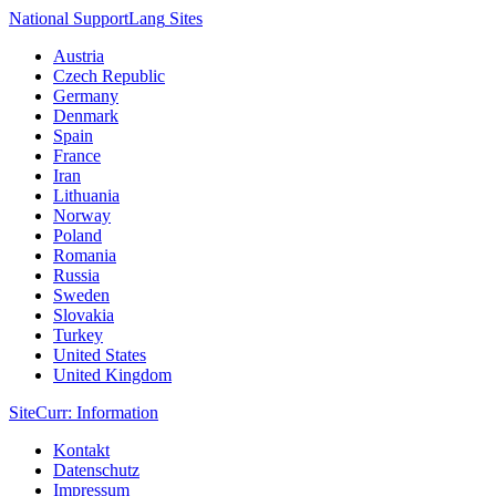
National Support
Lang
Sites
Austria
Czech Republic
Germany
Denmark
Spain
France
Iran
Lithuania
Norway
Poland
Romania
Russia
Sweden
Slovakia
Turkey
United States
United Kingdom
Site
Curr
: Information
Kontakt
Datenschutz
Impressum