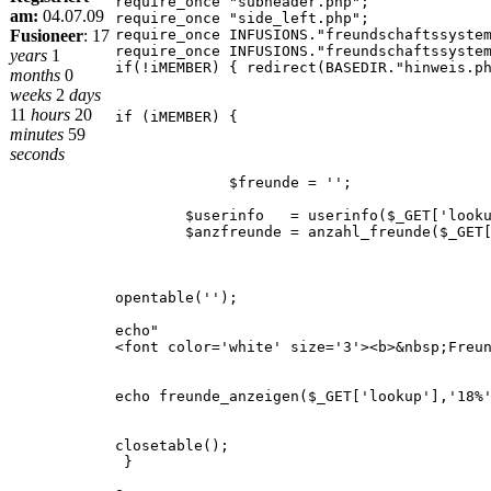
require_once "subheader.php";
am:
04.07.09
require_once "side_left.php";
Fusioneer
:
17
require_once INFUSIONS."freundschaftssyste
require_once INFUSIONS."freundschaftssyste
years
1
if(!iMEMBER) { redirect(BASEDIR."hinweis.p
months
0
weeks
2
days
11
hours
20
if (iMEMBER) {
minutes
59
seconds
$freunde = '';
$userinfo = userinfo($_GET['looku
$anzfreunde = anzahl_freunde($_GET['
opentable('');
echo"
<font color='white' size='3'><b>&nbsp;Freu
echo freunde_anzeigen($_GET['lookup'],'18%
closetable();
}