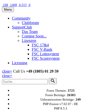
168
1408
6.515
0
Menu
Community
Clubforum
SupportClub
Das Team
Coming Soon...
Lizenzen
FSC 17&4
FSC V-Bank
FSC Lottosystem
FSC Scoresystem
Licensing
close
×
Call Us
+49 (1805) 01 29 59
close
×
Foren Themen:
3725
Foren Beiträge:
26383
Unbeantwortete Beiträge:
249
PHP-Fusion v7.02.07 - DE
PHP 8.5.3