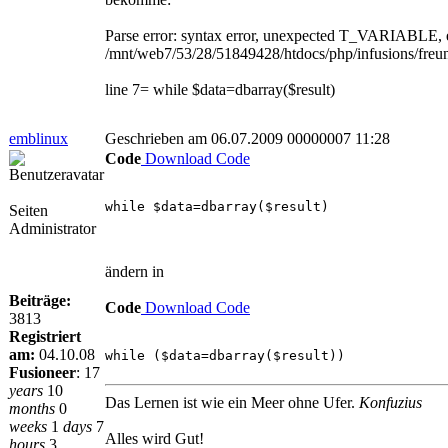
Parse error: syntax error, unexpected T_VARIABLE, ex
/mnt/web7/53/28/51849428/htdocs/php/infusions/freun
line 7= while $data=dbarray($result)
emblinux
Geschrieben am 06.07.2009 00000007 11:28
Code
Download Code
while $data=dbarray($result)
Seiten
Administrator
ändern in
Beiträge:
Code
Download Code
3813
Registriert
am:
04.10.08
while ($data=dbarray($result))
Fusioneer
:
17
years
10
Das Lernen ist wie ein Meer ohne Ufer.
Konfuzius
months
0
weeks
1
days
7
Alles wird Gut!
hours
3