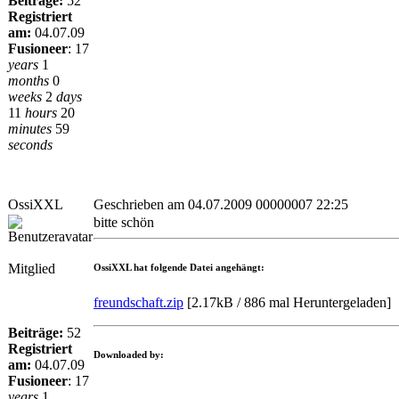
Beiträge:
52
Registriert
am:
04.07.09
Fusioneer
:
17
years
1
months
0
weeks
2
days
11
hours
20
minutes
59
seconds
OssiXXL
Geschrieben am 04.07.2009 00000007 22:25
bitte schön
Mitglied
OssiXXL hat folgende Datei angehängt:
freundschaft.zip
[
2.17kB / 886 mal Heruntergeladen
]
Beiträge:
52
Registriert
Downloaded by:
am:
04.07.09
Fusioneer
:
17
years
1