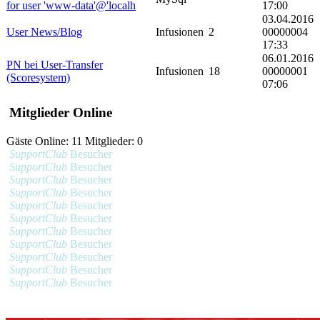
for user 'www-data'@'localh
17:00
03.04.2016
User News/Blog
Infusionen
2
00000004
17:33
06.01.2016
PN bei User-Transfer
Infusionen
18
00000001
(Scoresystem)
07:06
Mitglieder Online
Gäste Online: 11 Mitglieder: 0
SupportClub
Besucher
SupportClub
Besucher
SupportClub
Besucher
SupportClub
Besucher
SupportClub
Besucher
SupportClub
Besucher
SupportClub
Besucher
SupportClub
Besucher
SupportClub
Besucher
SupportClub
Besucher
SupportClub
Besucher