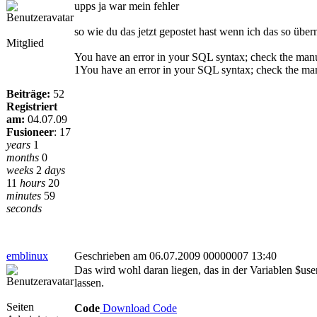
upps ja war mein fehler
so wie du das jetzt gepostet hast wenn ich das so übe
Mitglied
You have an error in your SQL syntax; check the manual
1You have an error in your SQL syntax; check the manua
Beiträge:
52
Registriert
am:
04.07.09
Fusioneer
:
17
years
1
months
0
weeks
2
days
11
hours
20
minutes
59
seconds
emblinux
Geschrieben am 06.07.2009 00000007 13:40
Das wird wohl daran liegen, das in der Variablen $user
lassen.
Seiten
Code
Download Code