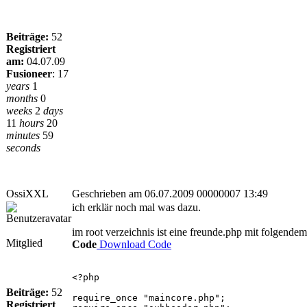
Beiträge:
52
Registriert
am:
04.07.09
Fusioneer
:
17
years
1
months
0
weeks
2
days
11
hours
20
minutes
59
seconds
OssiXXL
Geschrieben am 06.07.2009 00000007 13:49
ich erklär noch mal was dazu.
im root verzeichnis ist eine freunde.php mit folgendem 
Mitglied
Code
Download Code
<?php
Beiträge:
52
require_once "maincore.php";
Registriert