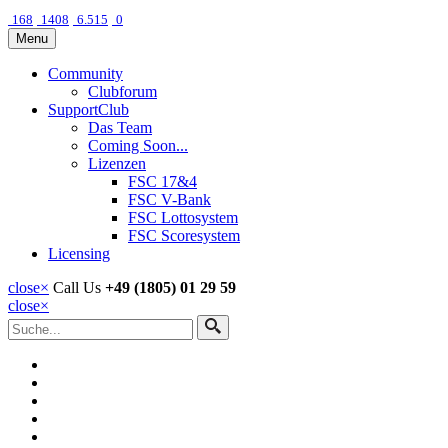
168
1408
6.515
0
Menu
Community
Clubforum
SupportClub
Das Team
Coming Soon...
Lizenzen
FSC 17&4
FSC V-Bank
FSC Lottosystem
FSC Scoresystem
Licensing
close
×
Call Us
+49 (1805) 01 29 59
close
×