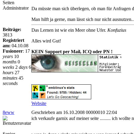
Seiten
Administrator
Da müsste man sich überlegen, ob man für Anfragen dei
Man hilft ja gerne, man lässt sich nur nicht ausnutzen..
Beiträge:
Das Lernen ist wie ein Meer ohne Ufer.
Konfuzius
3813
Registriert
Alles wird Gut!
am:
04.10.08
Fusioneer
:
17
KEIN Support per Mail, ICQ oder PN !
years
10
months
0
weeks
2
days
6
hours
27
minutes
45
seconds
Website
8eww
Geschrieben am 16.10.2008 00000010 22:04
ich verkaufe garnix auf meiner seite ......... ich wollt
Senior