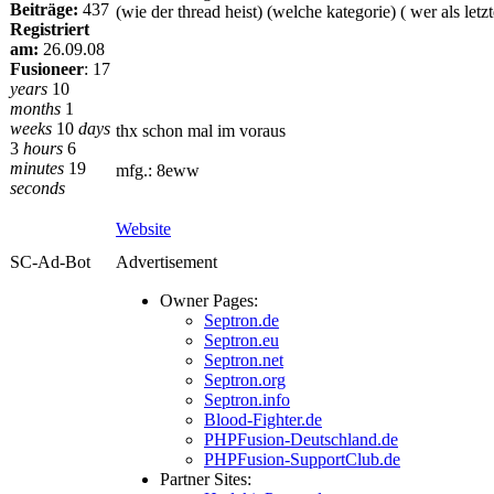
Beiträge:
437
(wie der thread heist) (welche kategorie) ( wer als letz
Registriert
am:
26.09.08
Fusioneer
:
17
years
10
months
1
weeks
10
days
thx schon mal im voraus
3
hours
6
minutes
19
mfg.: 8eww
seconds
Website
SC-Ad-Bot
Advertisement
Owner Pages:
Septron.de
Septron.eu
Septron.net
Septron.org
Septron.info
Blood-Fighter.de
PHPFusion-Deutschland.de
PHPFusion-SupportClub.de
Partner Sites: