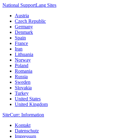
National Support
Lang
Sites
Austria
Czech Republic
Germany
Denmark
Spain
France
Iran
Lithuania
Norway
Poland
Romania
Russia
Sweden
Slovakia
Turkey
United States
United Kingdom
Site
Curr
: Information
Kontakt
Datenschutz
Impressum