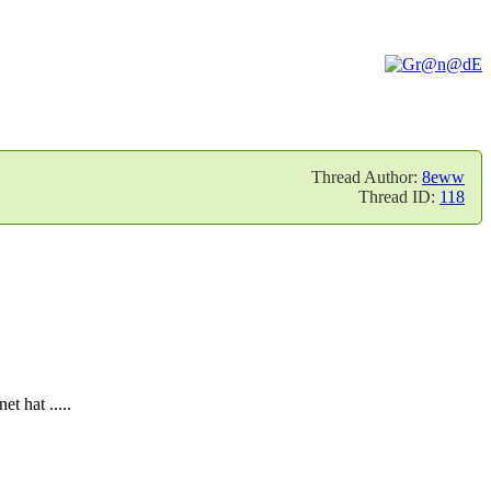
Thread Author:
8eww
Thread ID:
118
t hat .....