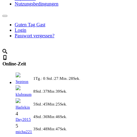
Nutzungsbedingungen
Guten Tag Gast
Login
Passwort vergessen?
Online-Zeit
1Tg.: 0:Std.:27:Min.:28Sek.
Septron
8Std.:37Min:39Sek.
klubraum
5Std.:45Min:25Sek.
Harlekin
4
4Std.:36Min:46Sek.
Day2015
5
3Std.:48Min:47Sek.
micha221