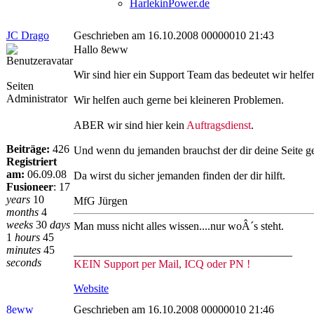
HarlekinPower.de
JC Drago
Geschrieben am 16.10.2008 00000010 21:43
Hallo 8eww
Wir sind hier ein Support Team das bedeutet wir helf
Seiten
Administrator
Wir helfen auch gerne bei kleineren Problemen.
ABER wir sind hier kein
Auftragsdienst
.
Beiträge:
426
Und wenn du jemanden brauchst der dir deine Seite ge
Registriert
am:
06.09.08
Da wirst du sicher jemanden finden der dir hilft.
Fusioneer
:
17
years
10
MfG Jürgen
months
4
weeks
30
days
Man muss nicht alles wissen....nur woÂ´s steht.
1
hours
45
minutes
45
_______________________________________
seconds
KEIN Support per Mail, ICQ oder PN !
Website
8eww
Geschrieben am 16.10.2008 00000010 21:46