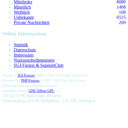
Mitglieder
8089
Männlich
1408
Weiblich
168
Unbekannt
6515
Private Nachrichten
269
Seiten Information
Statistik
Datenschutz
Impressum
Nutzungsbedingungen
SGI Fusion & SupportClub
.
Theme ©
SGI Fusion
2008 - 2026. All Rights Reserved
Powered by
PHP-Fusion
© 2002 - 2026 by
Nick Jones.
Released as as free software without
warranties under
GNU Affero GPL
v3.
131,423,196 eindeutige Besuche
Seitenaufbau in 0.08 Sekunden - 131 DB-Abfragen