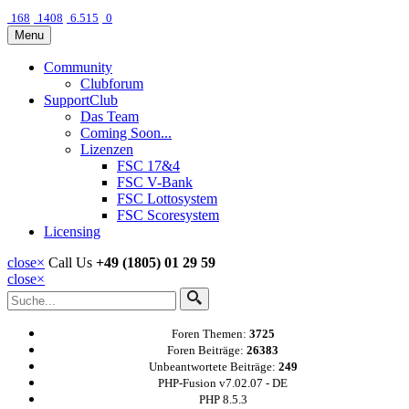
168
1408
6.515
0
Menu
Community
Clubforum
SupportClub
Das Team
Coming Soon...
Lizenzen
FSC 17&4
FSC V-Bank
FSC Lottosystem
FSC Scoresystem
Licensing
close
×
Call Us
+49 (1805) 01 29 59
close
×
Foren Themen:
3725
Foren Beiträge:
26383
Unbeantwortete Beiträge:
249
PHP-Fusion v7.02.07 - DE
PHP 8.5.3