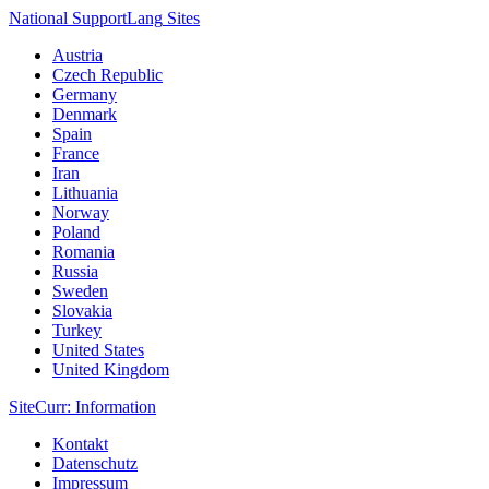
National Support
Lang
Sites
Austria
Czech Republic
Germany
Denmark
Spain
France
Iran
Lithuania
Norway
Poland
Romania
Russia
Sweden
Slovakia
Turkey
United States
United Kingdom
Site
Curr
: Information
Kontakt
Datenschutz
Impressum