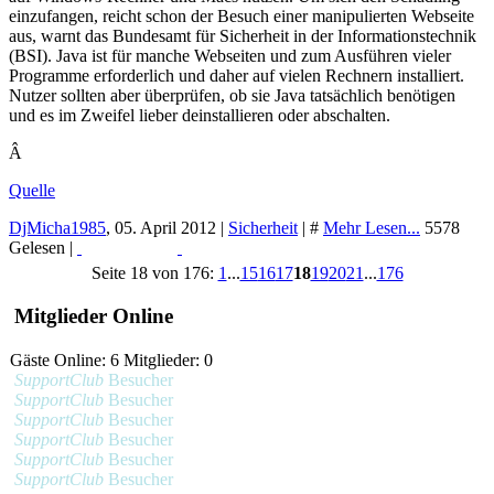
einzufangen, reicht schon der Besuch einer manipulierten Webseite
aus, warnt das Bundesamt für Sicherheit in der Informationstechnik
(BSI). Java ist für manche Webseiten und zum Ausführen vieler
Programme erforderlich und daher auf vielen Rechnern installiert.
Nutzer sollten aber überprüfen, ob sie Java tatsächlich benötigen
und es im Zweifel lieber deinstallieren oder abschalten.
Â
Quelle
DjMicha1985
,
05. April 2012
|
Sicherheit
|
#
Mehr Lesen...
5578
Gelesen |
Read More...
Print
Seite 18 von 176:
1
...
15
16
17
18
19
20
21
...
176
Mitglieder Online
Gäste Online: 6 Mitglieder: 0
SupportClub
Besucher
SupportClub
Besucher
SupportClub
Besucher
SupportClub
Besucher
SupportClub
Besucher
SupportClub
Besucher