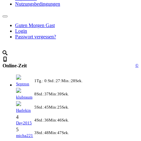
Nutzungsbedingungen
Guten Morgen Gast
Login
Passwort vergessen?
Online-Zeit
©
1Tg.: 0:Std.:27:Min.:28Sek.
Septron
8Std.:37Min:39Sek.
klubraum
5Std.:45Min:25Sek.
Harlekin
4
4Std.:36Min:46Sek.
Day2015
5
3Std.:48Min:47Sek.
micha221