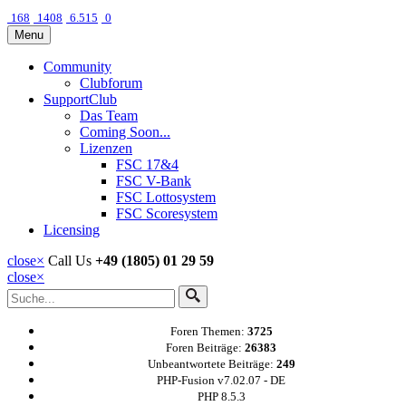
168
1408
6.515
0
Menu
Community
Clubforum
SupportClub
Das Team
Coming Soon...
Lizenzen
FSC 17&4
FSC V-Bank
FSC Lottosystem
FSC Scoresystem
Licensing
close
×
Call Us
+49 (1805) 01 29 59
close
×
Foren Themen:
3725
Foren Beiträge:
26383
Unbeantwortete Beiträge:
249
PHP-Fusion v7.02.07 - DE
PHP 8.5.3