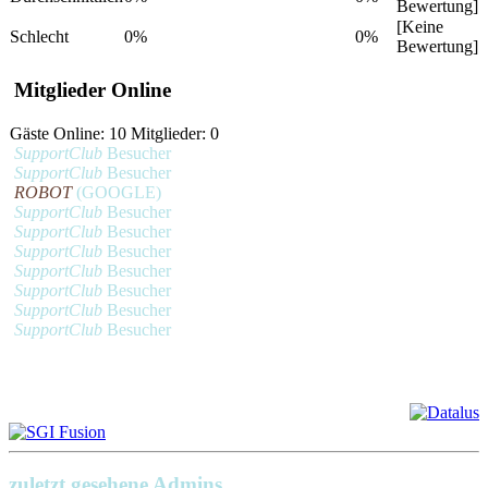
Bewertung]
[Keine
Schlecht
0%
0%
Bewertung]
Mitglieder Online
Gäste Online: 10 Mitglieder: 0
SupportClub
Besucher
SupportClub
Besucher
ROBOT
(GOOGLE)
SupportClub
Besucher
SupportClub
Besucher
SupportClub
Besucher
SupportClub
Besucher
SupportClub
Besucher
SupportClub
Besucher
SupportClub
Besucher
zuletzt gesehene Admins