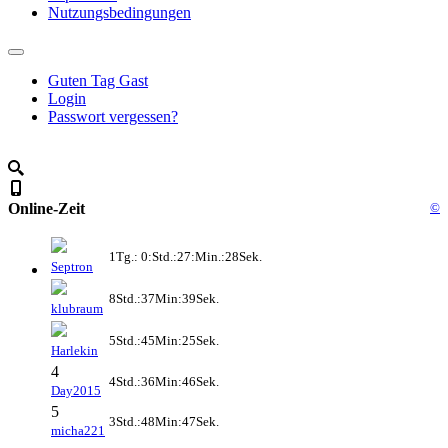
Nutzungsbedingungen
Guten Tag Gast
Login
Passwort vergessen?
Online-Zeit
©
1Tg.: 0:Std.:27:Min.:28Sek.
Septron
8Std.:37Min:39Sek.
klubraum
5Std.:45Min:25Sek.
Harlekin
4
4Std.:36Min:46Sek.
Day2015
5
3Std.:48Min:47Sek.
micha221