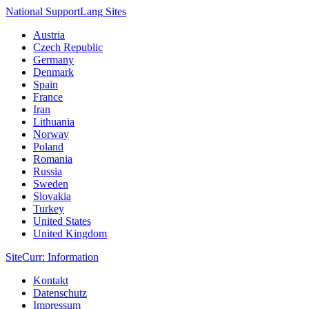
National Support
Lang
Sites
Austria
Czech Republic
Germany
Denmark
Spain
France
Iran
Lithuania
Norway
Poland
Romania
Russia
Sweden
Slovakia
Turkey
United States
United Kingdom
Site
Curr
: Information
Kontakt
Datenschutz
Impressum