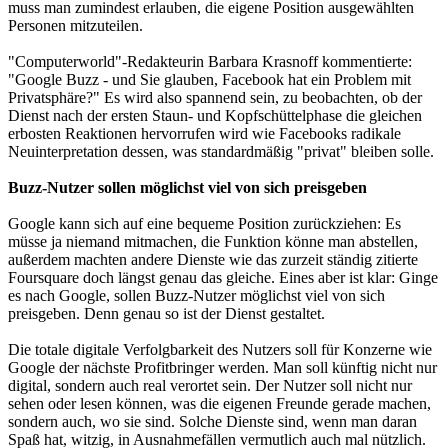
muss man zumindest erlauben, die eigene Position ausgewählten
Personen mitzuteilen.
"Computerworld"-Redakteurin Barbara Krasnoff kommentierte:
"Google Buzz - und Sie glauben, Facebook hat ein Problem mit
Privatsphäre?" Es wird also spannend sein, zu beobachten, ob der
Dienst nach der ersten Staun- und Kopfschüttelphase die gleichen
erbosten Reaktionen hervorrufen wird wie Facebooks radikale
Neuinterpretation dessen, was standardmäßig "privat" bleiben solle.
Buzz-Nutzer sollen möglichst viel von sich preisgeben
Google kann sich auf eine bequeme Position zurückziehen: Es
müsse ja niemand mitmachen, die Funktion könne man abstellen,
außerdem machten andere Dienste wie das zurzeit ständig zitierte
Foursquare doch längst genau das gleiche. Eines aber ist klar: Ginge
es nach Google, sollen Buzz-Nutzer möglichst viel von sich
preisgeben. Denn genau so ist der Dienst gestaltet.
Die totale digitale Verfolgbarkeit des Nutzers soll für Konzerne wie
Google der nächste Profitbringer werden. Man soll künftig nicht nur
digital, sondern auch real verortet sein. Der Nutzer soll nicht nur
sehen oder lesen können, was die eigenen Freunde gerade machen,
sondern auch, wo sie sind. Solche Dienste sind, wenn man daran
Spaß hat, witzig, in Ausnahmefällen vermutlich auch mal nützlich.