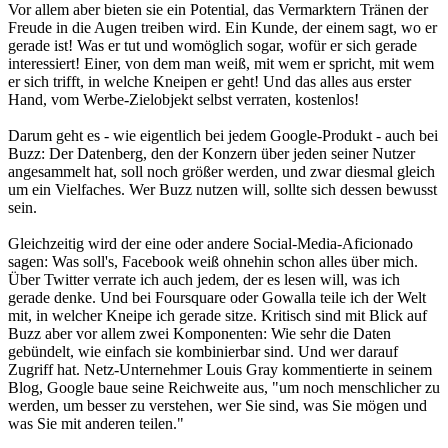
Vor allem aber bieten sie ein Potential, das Vermarktern Tränen der
Freude in die Augen treiben wird. Ein Kunde, der einem sagt, wo er
gerade ist! Was er tut und womöglich sogar, wofür er sich gerade
interessiert! Einer, von dem man weiß, mit wem er spricht, mit wem
er sich trifft, in welche Kneipen er geht! Und das alles aus erster
Hand, vom Werbe-Zielobjekt selbst verraten, kostenlos!
Darum geht es - wie eigentlich bei jedem Google-Produkt - auch bei
Buzz: Der Datenberg, den der Konzern über jeden seiner Nutzer
angesammelt hat, soll noch größer werden, und zwar diesmal gleich
um ein Vielfaches. Wer Buzz nutzen will, sollte sich dessen bewusst
sein.
Gleichzeitig wird der eine oder andere Social-Media-Aficionado
sagen: Was soll's, Facebook weiß ohnehin schon alles über mich.
Über Twitter verrate ich auch jedem, der es lesen will, was ich
gerade denke. Und bei Foursquare oder Gowalla teile ich der Welt
mit, in welcher Kneipe ich gerade sitze. Kritisch sind mit Blick auf
Buzz aber vor allem zwei Komponenten: Wie sehr die Daten
gebündelt, wie einfach sie kombinierbar sind. Und wer darauf
Zugriff hat. Netz-Unternehmer Louis Gray kommentierte in seinem
Blog, Google baue seine Reichweite aus, "um noch menschlicher zu
werden, um besser zu verstehen, wer Sie sind, was Sie mögen und
was Sie mit anderen teilen."