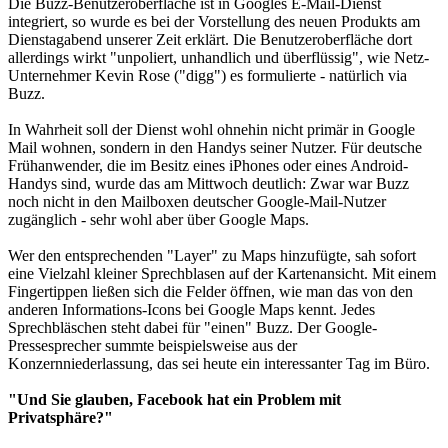
Die Buzz-Benutzeroberfläche ist in Googles E-Mail-Dienst
integriert, so wurde es bei der Vorstellung des neuen Produkts am
Dienstagabend unserer Zeit erklärt. Die Benutzeroberfläche dort
allerdings wirkt "unpoliert, unhandlich und überflüssig", wie Netz-
Unternehmer Kevin Rose ("digg") es formulierte - natürlich via
Buzz.
In Wahrheit soll der Dienst wohl ohnehin nicht primär in Google
Mail wohnen, sondern in den Handys seiner Nutzer. Für deutsche
Frühanwender, die im Besitz eines iPhones oder eines Android-
Handys sind, wurde das am Mittwoch deutlich: Zwar war Buzz
noch nicht in den Mailboxen deutscher Google-Mail-Nutzer
zugänglich - sehr wohl aber über Google Maps.
Wer den entsprechenden "Layer" zu Maps hinzufügte, sah sofort
eine Vielzahl kleiner Sprechblasen auf der Kartenansicht. Mit einem
Fingertippen ließen sich die Felder öffnen, wie man das von den
anderen Informations-Icons bei Google Maps kennt. Jedes
Sprechbläschen steht dabei für "einen" Buzz. Der Google-
Pressesprecher summte beispielsweise aus der
Konzernniederlassung, das sei heute ein interessanter Tag im Büro.
"Und Sie glauben, Facebook hat ein Problem mit
Privatsphäre?"