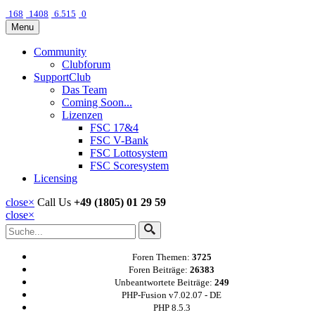
168
1408
6.515
0
Menu
Community
Clubforum
SupportClub
Das Team
Coming Soon...
Lizenzen
FSC 17&4
FSC V-Bank
FSC Lottosystem
FSC Scoresystem
Licensing
close
×
Call Us
+49 (1805) 01 29 59
close
×
Foren Themen:
3725
Foren Beiträge:
26383
Unbeantwortete Beiträge:
249
PHP-Fusion v7.02.07 - DE
PHP 8.5.3