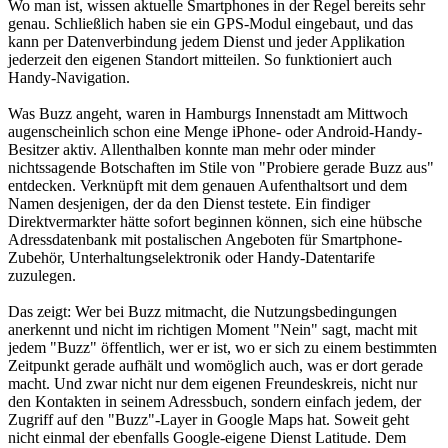
Wo man ist, wissen aktuelle Smartphones in der Regel bereits sehr
genau. Schließlich haben sie ein GPS-Modul eingebaut, und das
kann per Datenverbindung jedem Dienst und jeder Applikation
jederzeit den eigenen Standort mitteilen. So funktioniert auch
Handy-Navigation.
Was Buzz angeht, waren in Hamburgs Innenstadt am Mittwoch
augenscheinlich schon eine Menge iPhone- oder Android-Handy-
Besitzer aktiv. Allenthalben konnte man mehr oder minder
nichtssagende Botschaften im Stile von "Probiere gerade Buzz aus"
entdecken. Verknüpft mit dem genauen Aufenthaltsort und dem
Namen desjenigen, der da den Dienst testete. Ein findiger
Direktvermarkter hätte sofort beginnen können, sich eine hübsche
Adressdatenbank mit postalischen Angeboten für Smartphone-
Zubehör, Unterhaltungselektronik oder Handy-Datentarife
zuzulegen.
Das zeigt: Wer bei Buzz mitmacht, die Nutzungsbedingungen
anerkennt und nicht im richtigen Moment "Nein" sagt, macht mit
jedem "Buzz" öffentlich, wer er ist, wo er sich zu einem bestimmten
Zeitpunkt gerade aufhält und womöglich auch, was er dort gerade
macht. Und zwar nicht nur dem eigenen Freundeskreis, nicht nur
den Kontakten in seinem Adressbuch, sondern einfach jedem, der
Zugriff auf den "Buzz"-Layer in Google Maps hat. Soweit geht
nicht einmal der ebenfalls Google-eigene Dienst Latitude. Dem