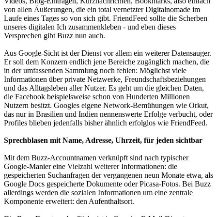
Videos, Blog-Einträgen, Kurznachrichten, Bookmarks, also einfach
von allen Äußerungen, die ein total vernetzter Digitalnomade im
Laufe eines Tages so von sich gibt. FriendFeed sollte die Scherben
unseres digitalen Ich zusammenkleben - und eben dieses
Versprechen gibt Buzz nun auch.
Aus Google-Sicht ist der Dienst vor allem ein weiterer Datensauger.
Er soll dem Konzern endlich jene Bereiche zugänglich machen, die
in der umfassenden Sammlung noch fehlen: Möglichst viele
Informationen über private Netzwerke, Freundschaftsbeziehungen
und das Alltagsleben aller Nutzer. Es geht um die gleichen Daten,
die Facebook beispielsweise schon von Hunderten Millionen
Nutzern besitzt. Googles eigene Network-Bemühungen wie Orkut,
das nur in Brasilien und Indien nennenswerte Erfolge verbucht, oder
Profiles blieben jedenfalls bisher ähnlich erfolglos wie FriendFeed.
Sprechblasen mit Name, Adresse, Uhrzeit, für jeden sichtbar
Mit dem Buzz-Accountnamen verknüpft sind nach typischer
Google-Manier eine Vielzahl weiterer Informationen: die
gespeicherten Suchanfragen der vergangenen neun Monate etwa, als
Google Docs gespeicherte Dokumente oder Picasa-Fotos. Bei Buzz
allerdings werden die sozialen Informationen um eine zentrale
Komponente erweitert: den Aufenthaltsort.