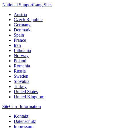
National Support
Lang
Sites
Austria
Czech Republic
Germany
Denmark
Spain
France
Iran
Lithuania
Norway
Poland
Romania
Russia
Sweden
Slovakia
Turkey
United States
United Kingdom
Site
Curr
: Information
Kontakt
Datenschutz
Impressum