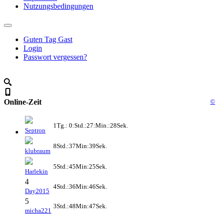
Nutzungsbedingungen
Guten Tag Gast
Login
Passwort vergessen?
Online-Zeit
©
1Tg.: 0:Std.:27:Min.:28Sek.
Septron
8Std.:37Min:39Sek.
klubraum
5Std.:45Min:25Sek.
Harlekin
4
4Std.:36Min:46Sek.
Day2015
5
3Std.:48Min:47Sek.
micha221