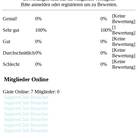
Bitte anmelden oder registrieren um zu Bewerten.
[Keine
Genial!
0%
0%
Bewertung]
[1
Sehr gut
100%
100%
Bewertung]
[Keine
Gut
0%
0%
Bewertung]
[Keine
Durchschnittlich
0%
0%
Bewertung]
[Keine
Schlecht
0%
0%
Bewertung]
Mitglieder Online
Gäste Online: 7 Mitglieder: 0
SupportClub
Besucher
SupportClub
Besucher
SupportClub
Besucher
SupportClub
Besucher
SupportClub
Besucher
SupportClub
Besucher
SupportClub
Besucher