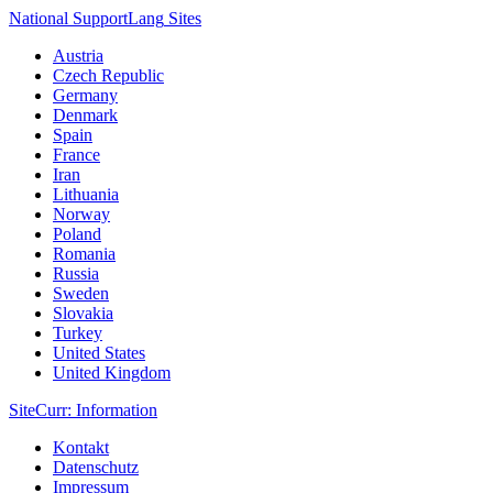
National Support
Lang
Sites
Austria
Czech Republic
Germany
Denmark
Spain
France
Iran
Lithuania
Norway
Poland
Romania
Russia
Sweden
Slovakia
Turkey
United States
United Kingdom
Site
Curr
: Information
Kontakt
Datenschutz
Impressum