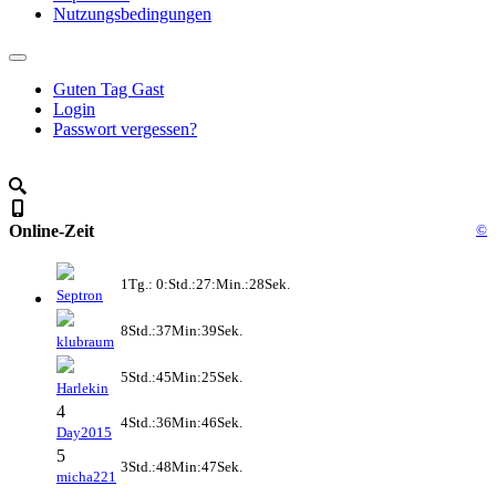
Nutzungsbedingungen
Guten Tag Gast
Login
Passwort vergessen?
Online-Zeit
©
1Tg.: 0:Std.:27:Min.:28Sek.
Septron
8Std.:37Min:39Sek.
klubraum
5Std.:45Min:25Sek.
Harlekin
4
4Std.:36Min:46Sek.
Day2015
5
3Std.:48Min:47Sek.
micha221