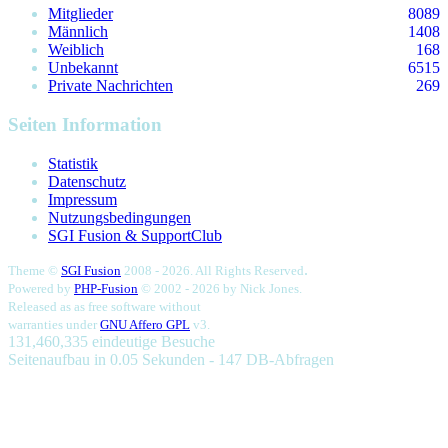
Mitglieder
8089
Männlich
1408
Weiblich
168
Unbekannt
6515
Private Nachrichten
269
Seiten Information
Statistik
Datenschutz
Impressum
Nutzungsbedingungen
SGI Fusion & SupportClub
.
Theme ©
SGI Fusion
2008 - 2026. All Rights Reserved
Powered by
PHP-Fusion
© 2002 - 2026 by
Nick Jones.
Released as as free software without
warranties under
GNU Affero GPL
v3.
131,460,335 eindeutige Besuche
Seitenaufbau in 0.05 Sekunden - 147 DB-Abfragen