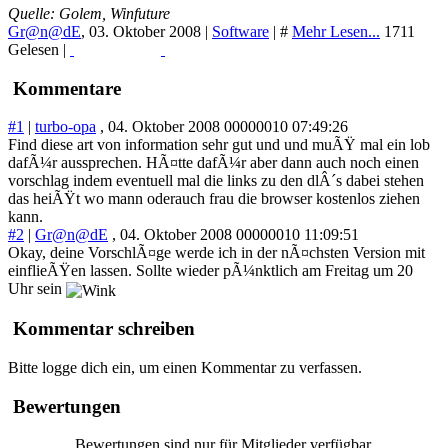
Quelle: Golem, Winfuture
Gr@n@dE
,
03. Oktober 2008
|
Software
|
#
Mehr Lesen...
1711
Gelesen |
Read More...
Print
Kommentare
#1
|
turbo-opa
, 04. Oktober 2008 00000010 07:49:26
Find diese art von information sehr gut und und muÃŸ mal ein lob
dafÃ¼r aussprechen. HÃ¤tte dafÃ¼r aber dann auch noch einen
vorschlag indem eventuell mal die links zu den dlÂ´s dabei stehen
das heiÃŸt wo mann oderauch frau die browser kostenlos ziehen
kann.
#2
|
Gr@n@dE
, 04. Oktober 2008 00000010 11:09:51
Okay, deine VorschlÃ¤ge werde ich in der nÃ¤chsten Version mit
einflieÃŸen lassen. Sollte wieder pÃ¼nktlich am Freitag um 20
Uhr sein
Kommentar schreiben
Bitte logge dich ein, um einen Kommentar zu verfassen.
Bewertungen
Bewertungen sind nur für Mitglieder verfügbar.