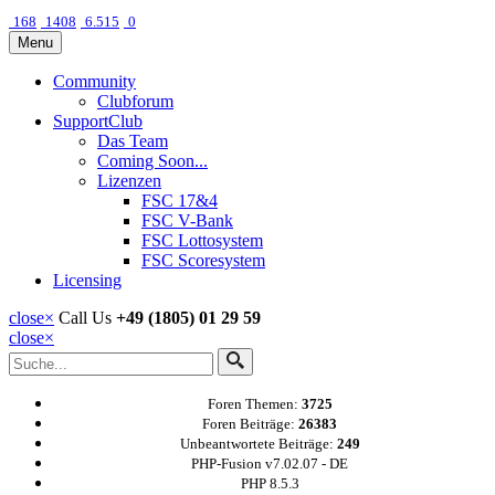
168
1408
6.515
0
Menu
Community
Clubforum
SupportClub
Das Team
Coming Soon...
Lizenzen
FSC 17&4
FSC V-Bank
FSC Lottosystem
FSC Scoresystem
Licensing
close
×
Call Us
+49 (1805) 01 29 59
close
×
Foren Themen:
3725
Foren Beiträge:
26383
Unbeantwortete Beiträge:
249
PHP-Fusion v7.02.07 - DE
PHP 8.5.3