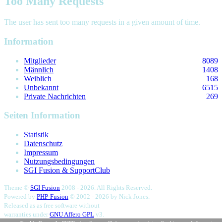
Too Many Requests
The user has sent too many requests in a given amount of time.
Information
Mitglieder
8089
Männlich
1408
Weiblich
168
Unbekannt
6515
Private Nachrichten
269
Seiten Information
Statistik
Datenschutz
Impressum
Nutzungsbedingungen
SGI Fusion & SupportClub
.
Theme ©
SGI Fusion
2008 - 2026. All Rights Reserved
Powered by
PHP-Fusion
© 2002 - 2026 by
Nick Jones.
Released as as free software without
warranties under
GNU Affero GPL
v3.