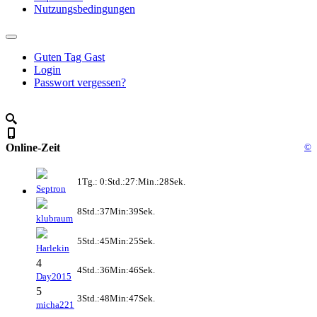
Nutzungsbedingungen
Guten Tag Gast
Login
Passwort vergessen?
Online-Zeit
©
1Tg.: 0:Std.:27:Min.:28Sek.
Septron
8Std.:37Min:39Sek.
klubraum
5Std.:45Min:25Sek.
Harlekin
4
4Std.:36Min:46Sek.
Day2015
5
3Std.:48Min:47Sek.
micha221