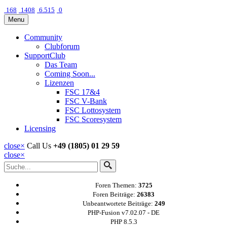
168
1408
6.515
0
Menu
Community
Clubforum
SupportClub
Das Team
Coming Soon...
Lizenzen
FSC 17&4
FSC V-Bank
FSC Lottosystem
FSC Scoresystem
Licensing
close
×
Call Us
+49 (1805) 01 29 59
close
×
Foren Themen:
3725
Foren Beiträge:
26383
Unbeantwortete Beiträge:
249
PHP-Fusion v7.02.07 - DE
PHP 8.5.3