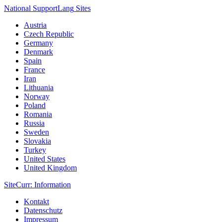
National Support
Lang
Sites
Austria
Czech Republic
Germany
Denmark
Spain
France
Iran
Lithuania
Norway
Poland
Romania
Russia
Sweden
Slovakia
Turkey
United States
United Kingdom
Site
Curr
: Information
Kontakt
Datenschutz
Impressum