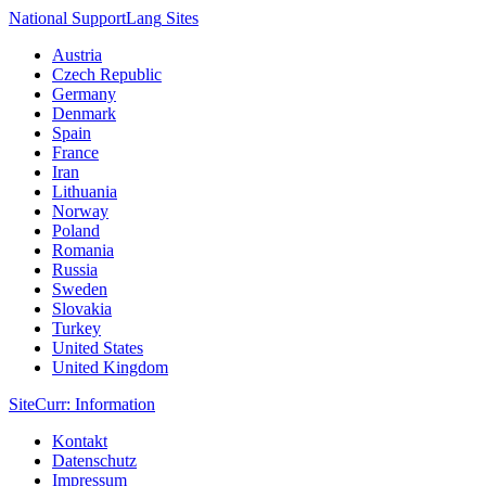
National Support
Lang
Sites
Austria
Czech Republic
Germany
Denmark
Spain
France
Iran
Lithuania
Norway
Poland
Romania
Russia
Sweden
Slovakia
Turkey
United States
United Kingdom
Site
Curr
: Information
Kontakt
Datenschutz
Impressum