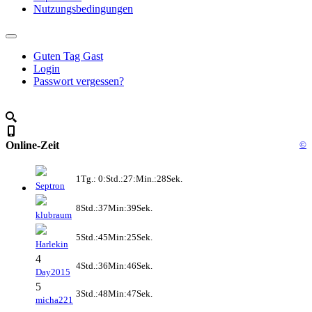
Nutzungsbedingungen
Guten Tag Gast
Login
Passwort vergessen?
Online-Zeit
©
1Tg.: 0:Std.:27:Min.:28Sek.
Septron
8Std.:37Min:39Sek.
klubraum
5Std.:45Min:25Sek.
Harlekin
4
4Std.:36Min:46Sek.
Day2015
5
3Std.:48Min:47Sek.
micha221