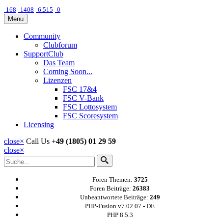
168
1408
6.515
0
Menu
Community
Clubforum
SupportClub
Das Team
Coming Soon...
Lizenzen
FSC 17&4
FSC V-Bank
FSC Lottosystem
FSC Scoresystem
Licensing
close
×
Call Us
+49 (1805) 01 29 59
close
×
Foren Themen:
3725
Foren Beiträge:
26383
Unbeantwortete Beiträge:
249
PHP-Fusion v7.02.07 - DE
PHP 8.5.3