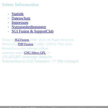
Seiten Information
Statistik
Datenschutz
Impressum
Nutzungsbedingungen
SGI Fusion & SupportClub
.
Theme ©
SGI Fusion
2008 - 2026. All Rights Reserved
Powered by
PHP-Fusion
© 2002 - 2026 by
Nick Jones.
Released as as free software without
warranties under
GNU Affero GPL
v3.
131,455,887 eindeutige Besuche
Seitenaufbau in 0.02 Sekunden - 77 DB-Abfragen