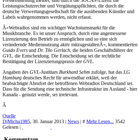
Pressemitteilung meldet, sind durch die
SOCAN
-Lizenz die
Leistungsschutzrechte und Vergütungspflichten, die durch die
deutsche Verwertungsgesellschaft für die ausübenden Künstler und
Labels wahrgenommen werden, nicht erfasst.
Â»Webradios sind ein wichtiger Wachstumsmarkt für die
Musikbranche. Es ist unser Anspruch, durch eine angemessene
Lizenzierung den Betrieb zu ermöglichen und so eine sich
verändernde Mediennutzung aktiv mitzugestaltenÂ«, kommentierten
Guido Evers
und
Dr. Tilo Gerlach
, die beiden Geschäftsführer der
GVL
, die Entscheidung. Die Entscheidung sei die rechtliche
Bestätigung der Lizenzierungspraxis der
GVL
.
Angaben des
GVL
-Justitiars
Burkhard Sehm
zufolge, hat das
LG
Hamburg
deutsches Recht für anwendbar erklärt, weil der
beabsichtigte Abrufort der betroffenen Webradios Deutschland sei.
Dass für die Sendung eine technische Infrastruktur im Ausland - hier
Kanada - genutzt werde, sei irrelevant.
Â
Quelle
DjMicha1985
,
30. Januar 2013
|
News
|
#
Mehr Lesen...
3542
Gelesen |
Read More...
Print
Kommentare