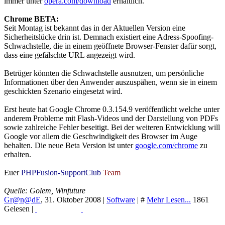
immer unter
opera.com/download
erhältlich.
Chrome BETA:
Seit Montag ist bekannt das in der Aktuellen Version eine
Sicherheitslücke drin ist. Demnach existiert eine Adress-Spoofing-
Schwachstelle, die in einem geöffnete Browser-Fenster dafür sorgt,
dass eine gefälschte URL angezeigt wird.
Betrüger könnten die Schwachstelle ausnutzen, um persönliche
Informationen über den Anwender auszuspähen, wenn sie in einem
geschickten Szenario eingesetzt wird.
Erst heute hat Google Chrome 0.3.154.9 veröffentlicht welche unter
anderem Probleme mit Flash-Videos und der Darstellung von PDFs
sowie zahlreiche Fehler beseitigt. Bei der weiteren Entwicklung will
Google vor allem die Geschwindigkeit des Browser im Auge
behalten. Die neue Beta Version ist unter
google.com/chrome
zu
erhalten.
Euer
PHPFusion-SupportClub
Team
Quelle: Golem, Winfuture
Gr@n@dE
,
31. Oktober 2008
|
Software
|
#
Mehr Lesen...
1861
Gelesen |
Read More...
Print