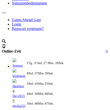
Nutzungsbedingungen
Guten Abend Gast
Login
Passwort vergessen?
Online-Zeit
©
1Tg.: 0:Std.:27:Min.:28Sek.
Septron
8Std.:37Min:39Sek.
klubraum
5Std.:45Min:25Sek.
Harlekin
4
4Std.:36Min:46Sek.
Day2015
5
3Std.:48Min:47Sek.
micha221