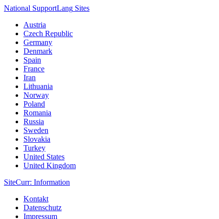
National Support
Lang
Sites
Austria
Czech Republic
Germany
Denmark
Spain
France
Iran
Lithuania
Norway
Poland
Romania
Russia
Sweden
Slovakia
Turkey
United States
United Kingdom
Site
Curr
: Information
Kontakt
Datenschutz
Impressum