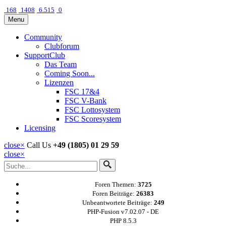
168
1408
6.515
0
Menu
Community
Clubforum
SupportClub
Das Team
Coming Soon...
Lizenzen
FSC 17&4
FSC V-Bank
FSC Lottosystem
FSC Scoresystem
Licensing
close
×
Call Us
+49 (1805) 01 29 59
close
×
Foren Themen:
3725
Foren Beiträge:
26383
Unbeantwortete Beiträge:
249
PHP-Fusion v7.02.07 - DE
PHP 8.5.3