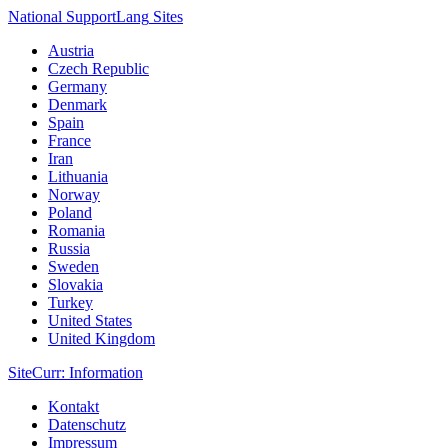
National Support
Lang
Sites
Austria
Czech Republic
Germany
Denmark
Spain
France
Iran
Lithuania
Norway
Poland
Romania
Russia
Sweden
Slovakia
Turkey
United States
United Kingdom
Site
Curr
: Information
Kontakt
Datenschutz
Impressum