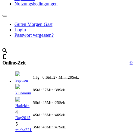
Nutzungsbedingungen
Guten Morgen Gast
Login
Passwort vergessen?
Online-Zeit
©
1Tg.: 0:Std.:27:Min.:28Sek.
Septron
8Std.:37Min:39Sek.
klubraum
5Std.:45Min:25Sek.
Harlekin
4
4Std.:36Min:46Sek.
Day2015
5
3Std.:48Min:47Sek.
micha221