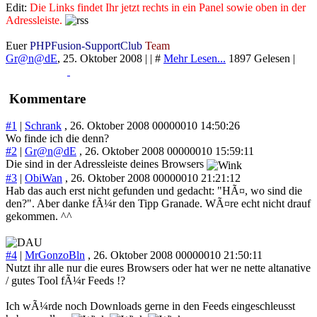
Edit:
Die Links findet Ihr jetzt rechts in ein Panel sowie oben in der
Adressleiste.
Euer
PHPFusion-SupportClub
Team
Gr@n@dE
,
25. Oktober 2008
|
|
#
Mehr Lesen...
1897 Gelesen |
Read More...
Print
Kommentare
#1
|
Schrank
, 26. Oktober 2008 00000010 14:50:26
Wo finde ich die denn?
#2
|
Gr@n@dE
, 26. Oktober 2008 00000010 15:59:11
Die sind in der Adressleiste deines Browsers
#3
|
ObiWan
, 26. Oktober 2008 00000010 21:21:12
Hab das auch erst nicht gefunden und gedacht: "HÃ¤, wo sind die
den?". Aber danke fÃ¼r den Tipp Granade. WÃ¤re echt nicht drauf
gekommen. ^^
#4
|
MrGonzoBln
, 26. Oktober 2008 00000010 21:50:11
Nutzt ihr alle nur die eures Browsers oder hat wer ne nette altanative
/ gutes Tool fÃ¼r Feeds !?
Ich wÃ¼rde noch Downloads gerne in den Feeds eingeschleusst