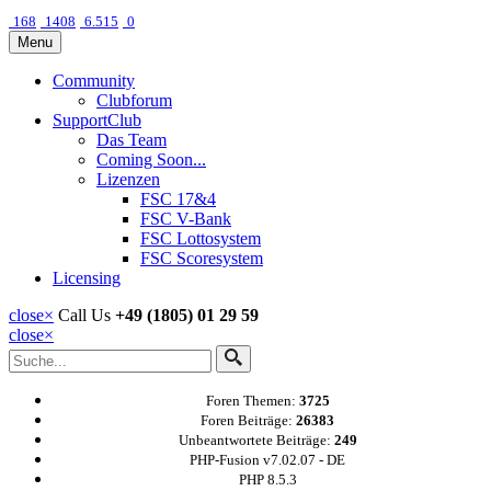
168
1408
6.515
0
Menu
Community
Clubforum
SupportClub
Das Team
Coming Soon...
Lizenzen
FSC 17&4
FSC V-Bank
FSC Lottosystem
FSC Scoresystem
Licensing
close
×
Call Us
+49 (1805) 01 29 59
close
×
Foren Themen:
3725
Foren Beiträge:
26383
Unbeantwortete Beiträge:
249
PHP-Fusion v7.02.07 - DE
PHP 8.5.3