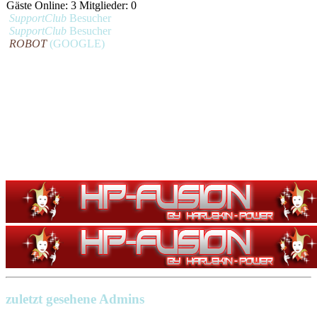
Gäste Online: 3 Mitglieder: 0
SupportClub
Besucher
SupportClub
Besucher
ROBOT
(GOOGLE)
zuletzt gesehene Admins